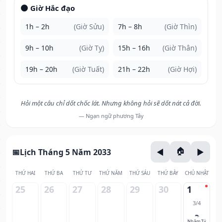
🌑 Giờ Hắc đạo
1h – 2h
(Giờ Sửu)
7h – 8h
(Giờ Thìn)
9h – 10h
(Giờ Tỵ)
15h – 16h
(Giờ Thân)
19h – 20h
(Giờ Tuất)
21h – 22h
(Giờ Hợi)
Hỏi một câu chỉ dốt chốc lát. Nhưng không hỏi sẽ dốt nát cả đời.
— Ngạn ngữ phương Tây
Lịch Tháng 5 Năm 2033
THỨ HAI
THỨ BA
THỨ TƯ
THỨ NĂM
THỨ SÁU
THỨ BẢY
CHỦ NHẬT
25
26
27
28
29
30
1
3/4
🐀
Nhâm Tý