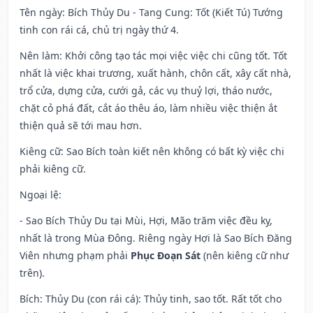
Tên ngày
: Bích Thủy Du - Tang Cung: Tốt (Kiết Tú) Tướng
tinh con rái cá, chủ trị ngày thứ 4.
Nên làm
: Khởi công tạo tác mọi việc việc chi cũng tốt. Tốt
nhất là việc khai trương, xuất hành, chôn cất, xây cất nhà,
trổ cửa, dựng cửa, cưới gả, các vụ thuỷ lợi, tháo nước,
chặt cỏ phá đất, cắt áo thêu áo, làm nhiều việc thiện ắt
thiện quả sẽ tới mau hơn.
Kiêng cữ
: Sao Bích toàn kiết nên không có bất kỳ việc chi
phải kiêng cữ.
Ngoại lệ
:
- Sao Bích Thủy Du tại Mùi, Hợi, Mão trăm việc đều kỵ,
nhất là trong Mùa Đông. Riêng ngày Hợi là Sao Bích Đăng
Viên nhưng phạm phải
Phục Đoạn Sát
(nên kiêng cữ như
trên).
Bích: Thủy Du (con rái cá): Thủy tinh, sao tốt. Rất tốt cho