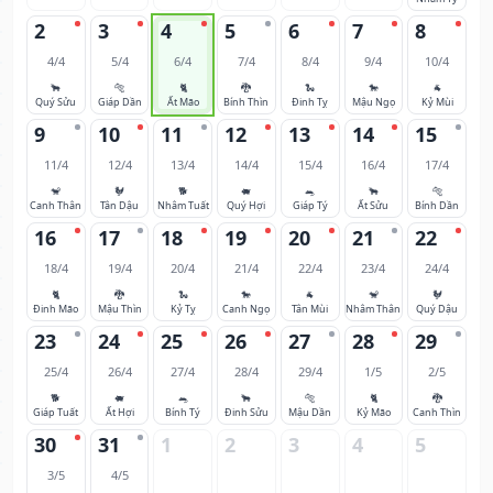
2
3
4
5
6
7
8
4/4
5/4
6/4
7/4
8/4
9/4
10/4
🐂
🐅
🐈
🐉
🐍
🐎
🐐
Quý Sửu
Giáp Dần
Ất Mão
Bính Thìn
Đinh Tỵ
Mậu Ngọ
Kỷ Mùi
9
10
11
12
13
14
15
11/4
12/4
13/4
14/4
15/4
16/4
17/4
🐒
🐓
🐕
🐖
🐀
🐂
🐅
Canh Thân
Tân Dậu
Nhâm Tuất
Quý Hợi
Giáp Tý
Ất Sửu
Bính Dần
16
17
18
19
20
21
22
18/4
19/4
20/4
21/4
22/4
23/4
24/4
🐈
🐉
🐍
🐎
🐐
🐒
🐓
Đinh Mão
Mậu Thìn
Kỷ Tỵ
Canh Ngọ
Tân Mùi
Nhâm Thân
Quý Dậu
23
24
25
26
27
28
29
25/4
26/4
27/4
28/4
29/4
1/5
2/5
🐕
🐖
🐀
🐂
🐅
🐈
🐉
Giáp Tuất
Ất Hợi
Bính Tý
Đinh Sửu
Mậu Dần
Kỷ Mão
Canh Thìn
30
31
1
2
3
4
5
3/5
4/5