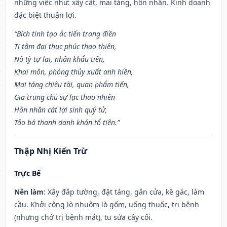
những việc như: xây cất, mai táng, hôn nhân. Kinh doanh
đặc biệt thuận lợi.
“Bích tinh tạo ác tiến trang điền
Ti tâm đại thục phúc thao thiên,
Nô tỳ tự lai, nhân khẩu tiến,
Khai môn, phóng thủy xuất anh hiền,
Mai táng chiêu tài, quan phẩm tiến,
Gia trung chủ sự lạc thao nhiên
Hôn nhân cát lợi sinh quý tử,
Tảo bá thanh danh khán tổ tiên.”
Thập Nhị Kiến Trừ
Trực Bế
Nên làm
: Xây đắp tường, đặt táng, gắn cửa, kê gác, làm
cầu. Khởi công lò nhuộm lò gốm, uống thuốc, trị bệnh
(nhưng chớ trị bệnh mắt), tu sửa cây cối.