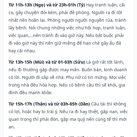
Từ 11h-13h (Ngọ) và từ 23h-01h (Tý)
Hay tranh luận, cãi
cọ, gây chuyện đói kém, phải đề phòng. Người ra đi tốt
nhất nên hoãn lại. Phòng người người nguyền rủa, tránh
lây bệnh. Nói chung những việc như hội họp, tranh luận,
việc quan,…nên tránh đi vào giờ này. Nếu bắt buộc phải
đi vào giờ này thì nên giữ miệng để hạn ché gây ẩu đả
hay cãi nhau.
Từ 13h-15h (Mùi) và từ 01-03h (Sửu)
Là giờ rất tốt lành,
nếu đi thường gặp được may mắn. Buôn bán, kinh doanh
có lời. Người đi sắp về nhà. Phụ nữ có tin mừng. Mọi việc
trong nhà đều hòa hợp. Nếu có bệnh cầu thì sẽ khỏi, gia
đình đều mạnh khỏe.
Từ 15h-17h (Thân) và từ 03h-05h (Dần)
Cầu tài thì không
có lợi, hoặc hay bị trái ý. Nếu ra đi hay thiệt, gặp nạn, việc
quan trọng thì phải đòn, gặp ma quỷ nên cúng tế thì mới
an.