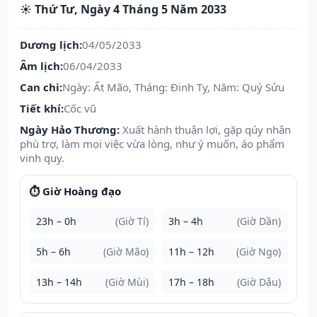
☀️ Thứ Tư, Ngày 4 Tháng 5 Năm 2033
Dương lịch:
04/05/2033
Âm lịch:
06/04/2033
Can chi:
Ngày: Ất Mão, Tháng: Đinh Tỵ, Năm: Quý Sửu
Tiết khí:
Cốc vũ
Ngày Hảo Thương:
Xuất hành thuận lợi, gặp qúy nhân
phù trợ, làm mọi việc vừa lòng, như ý muốn, áo phẩm
vinh quy.
⏱️ Giờ Hoàng đạo
23h – 0h
(Giờ Tí)
3h – 4h
(Giờ Dần)
5h – 6h
(Giờ Mão)
11h – 12h
(Giờ Ngọ)
13h – 14h
(Giờ Mùi)
17h – 18h
(Giờ Dậu)