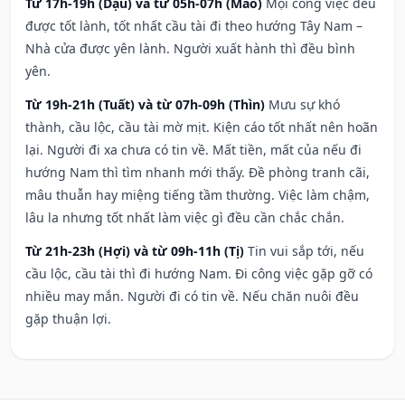
Từ 17h-19h (Dậu) và từ 05h-07h (Mão)
Mọi công việc đều
được tốt lành, tốt nhất cầu tài đi theo hướng Tây Nam –
Nhà cửa được yên lành. Người xuất hành thì đều bình
yên.
Từ 19h-21h (Tuất) và từ 07h-09h (Thìn)
Mưu sự khó
thành, cầu lộc, cầu tài mờ mịt. Kiện cáo tốt nhất nên hoãn
lại. Người đi xa chưa có tin về. Mất tiền, mất của nếu đi
hướng Nam thì tìm nhanh mới thấy. Đề phòng tranh cãi,
mâu thuẫn hay miệng tiếng tầm thường. Việc làm chậm,
lâu la nhưng tốt nhất làm việc gì đều cần chắc chắn.
Từ 21h-23h (Hợi) và từ 09h-11h (Tị)
Tin vui sắp tới, nếu
cầu lộc, cầu tài thì đi hướng Nam. Đi công việc gặp gỡ có
nhiều may mắn. Người đi có tin về. Nếu chăn nuôi đều
gặp thuận lợi.