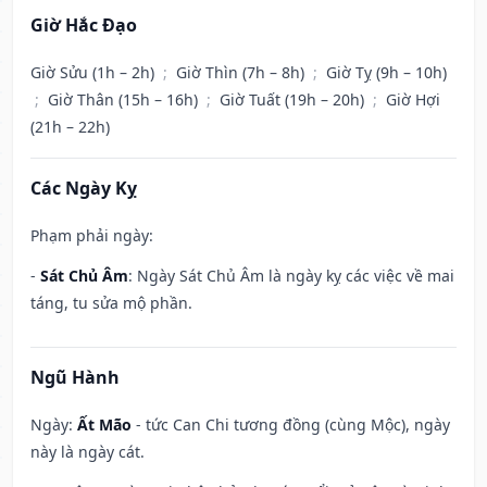
Giờ Hắc Đạo
Giờ Sửu (1h – 2h)
;
Giờ Thìn (7h – 8h)
;
Giờ Tỵ (9h – 10h)
;
Giờ Thân (15h – 16h)
;
Giờ Tuất (19h – 20h)
;
Giờ Hợi
(21h – 22h)
Các Ngày Kỵ
Phạm phải ngày:
-
Sát Chủ Âm
: Ngày Sát Chủ Âm là ngày kỵ các việc về mai
táng, tu sửa mộ phần.
Ngũ Hành
Ngày:
Ất Mão
- tức Can Chi tương đồng (cùng Mộc), ngày
này là ngày cát.