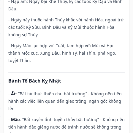
- Nạp âm: Ngày Đại Khê Thủy, kỵ các tuổi: Kỷ Dậu và Đinh
Dậu.
- Ngày này thuộc hành Thủy khắc với hành Hỏa, ngoại trừ
các tuổi: Kỷ Sửu, Đinh Dậu và Kỷ Mùi thuộc hành Hỏa
không sợ Thủy.
- Ngày Mão lục hợp với Tuất, tam hợp với Mùi và Hợi
thành Mộc cục. Xung Dậu, hình Tý, hại Thìn, phá Ngọ,
tuyệt Thân.
Bành Tổ Bách Kỵ Nhật
-
Ất
: “Bất tải thực thiên chu bất trưởng” - Không nên tiến
hành các việc liên quan đến gieo trồng, ngàn gốc không
lên
-
Mão
: “Bất xuyên tỉnh tuyền thủy bất hương” - Không nên
tiến hành đào giếng nước để tránh nước sẽ không trong