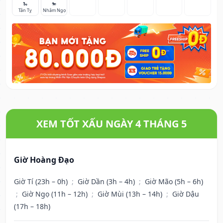
🐍
🐎
Tân Tỵ
Nhâm Ngọ
XEM TỐT XẤU NGÀY 4 THÁNG 5
Giờ Hoàng Đạo
Giờ Tí (23h – 0h)
;
Giờ Dần (3h – 4h)
;
Giờ Mão (5h – 6h)
;
Giờ Ngọ (11h – 12h)
;
Giờ Mùi (13h – 14h)
;
Giờ Dậu
(17h – 18h)