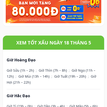
XEM TỐT XẤU NGÀY 18 THÁNG 5
Giờ Hoàng Đạo
Giờ Sửu (1h – 2h)
;
Giờ Thìn (7h – 8h)
;
Giờ Ngọ (11h –
12h)
;
Giờ Mùi (13h – 14h)
;
Giờ Tuất (19h – 20h)
;
Giờ
Hợi (21h – 22h)
Giờ Hắc Đạo
Giờ Tí (23h – 0h)
;
Giờ Dần (3h – 4h)
;
Giờ Mão (5h – 6h)