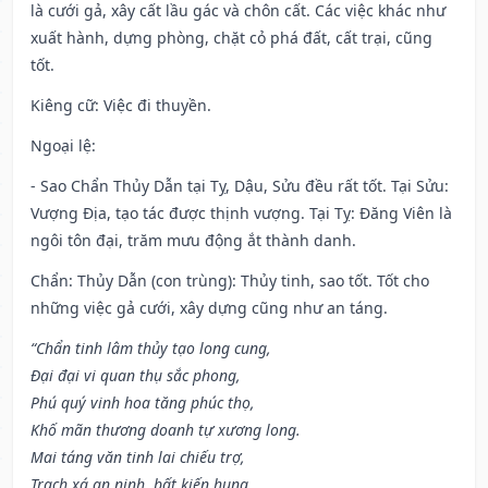
là cưới gả, xây cất lầu gác và chôn cất. Các việc khác như
xuất hành, dựng phòng, chặt cỏ phá đất, cất trại, cũng
tốt.
Kiêng cữ
: Việc đi thuyền.
Ngoại lệ
:
- Sao Chẩn Thủy Dẫn tại Tỵ, Dậu, Sửu đều rất tốt. Tại Sửu:
Vượng Địa, tạo tác được thịnh vượng. Tại Tỵ: Đăng Viên là
ngôi tôn đại, trăm mưu động ắt thành danh.
Chẩn: Thủy Dẫn (con trùng): Thủy tinh, sao tốt. Tốt cho
những việc gả cưới, xây dựng cũng như an táng.
“Chẩn tinh lâm thủy tạo long cung,
Đại đại vi quan thụ sắc phong,
Phú quý vinh hoa tăng phúc thọ,
Khố mãn thương doanh tự xương long.
Mai táng văn tinh lai chiếu trợ,
Trạch xá an ninh, bất kiến hung.