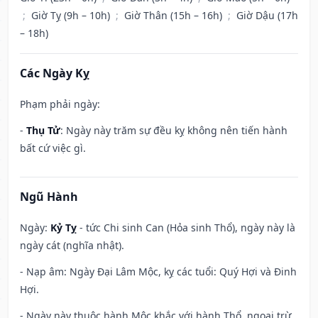
;
Giờ Tỵ (9h – 10h)
;
Giờ Thân (15h – 16h)
;
Giờ Dậu (17h
– 18h)
Các Ngày Kỵ
Phạm phải ngày:
-
Thụ Tử
: Ngày này trăm sự đều kỵ không nên tiến hành
bất cứ việc gì.
Ngũ Hành
Ngày:
Kỷ Tỵ
- tức Chi sinh Can (Hỏa sinh Thổ), ngày này là
ngày cát (nghĩa nhật).
- Nạp âm: Ngày Đại Lâm Mộc, kỵ các tuổi: Quý Hợi và Đinh
Hợi.
- Ngày này thuộc hành Mộc khắc với hành Thổ, ngoại trừ