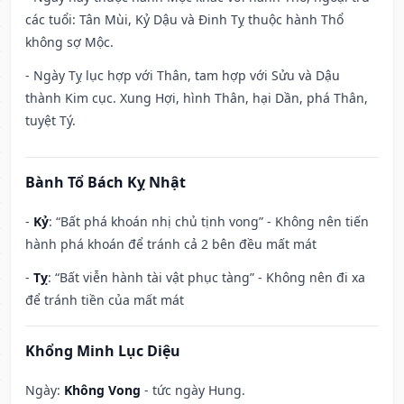
các tuổi: Tân Mùi, Kỷ Dậu và Đinh Tỵ thuộc hành Thổ
không sợ Mộc.
- Ngày Tỵ lục hợp với Thân, tam hợp với Sửu và Dậu
thành Kim cục. Xung Hợi, hình Thân, hại Dần, phá Thân,
tuyệt Tý.
Bành Tổ Bách Kỵ Nhật
-
Kỷ
: “Bất phá khoán nhị chủ tịnh vong” - Không nên tiến
hành phá khoán để tránh cả 2 bên đều mất mát
-
Tỵ
: “Bất viễn hành tài vật phục tàng” - Không nên đi xa
để tránh tiền của mất mát
Khổng Minh Lục Diệu
Ngày:
Không Vong
- tức ngày Hung.