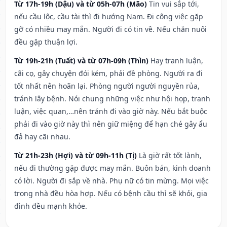
Từ 17h-19h (Dậu) và từ 05h-07h (Mão)
Tin vui sắp tới,
nếu cầu lộc, cầu tài thì đi hướng Nam. Đi công việc gặp
gỡ có nhiều may mắn. Người đi có tin về. Nếu chăn nuôi
đều gặp thuận lợi.
Từ 19h-21h (Tuất) và từ 07h-09h (Thìn)
Hay tranh luận,
cãi cọ, gây chuyện đói kém, phải đề phòng. Người ra đi
tốt nhất nên hoãn lại. Phòng người người nguyền rủa,
tránh lây bệnh. Nói chung những việc như hội họp, tranh
luận, việc quan,…nên tránh đi vào giờ này. Nếu bắt buộc
phải đi vào giờ này thì nên giữ miệng để hạn ché gây ẩu
đả hay cãi nhau.
Từ 21h-23h (Hợi) và từ 09h-11h (Tị)
Là giờ rất tốt lành,
nếu đi thường gặp được may mắn. Buôn bán, kinh doanh
có lời. Người đi sắp về nhà. Phụ nữ có tin mừng. Mọi việc
trong nhà đều hòa hợp. Nếu có bệnh cầu thì sẽ khỏi, gia
đình đều mạnh khỏe.