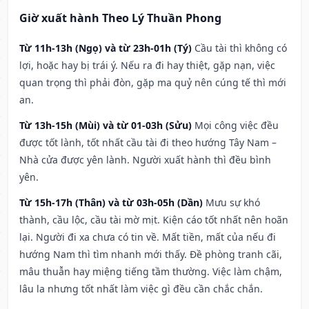
Giờ xuất hành Theo Lý Thuần Phong
Từ 11h-13h (Ngọ) và từ 23h-01h (Tý)
Cầu tài thì không có
lợi, hoặc hay bị trái ý. Nếu ra đi hay thiệt, gặp nạn, việc
quan trọng thì phải đòn, gặp ma quỷ nên cúng tế thì mới
an.
Từ 13h-15h (Mùi) và từ 01-03h (Sửu)
Mọi công việc đều
được tốt lành, tốt nhất cầu tài đi theo hướng Tây Nam –
Nhà cửa được yên lành. Người xuất hành thì đều bình
yên.
Từ 15h-17h (Thân) và từ 03h-05h (Dần)
Mưu sự khó
thành, cầu lộc, cầu tài mờ mịt. Kiện cáo tốt nhất nên hoãn
lại. Người đi xa chưa có tin về. Mất tiền, mất của nếu đi
hướng Nam thì tìm nhanh mới thấy. Đề phòng tranh cãi,
mâu thuẫn hay miệng tiếng tầm thường. Việc làm chậm,
lâu la nhưng tốt nhất làm việc gì đều cần chắc chắn.