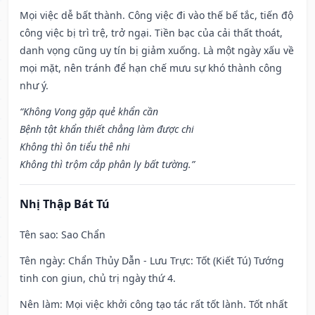
Mọi việc dễ bất thành. Công việc đi vào thế bế tắc, tiến độ
công việc bị trì trệ, trở ngại. Tiền bạc của cải thất thoát,
danh vọng cũng uy tín bị giảm xuống. Là một ngày xấu về
mọi mặt, nên tránh để hạn chế mưu sự khó thành công
như ý.
“Không Vong gặp quẻ khẩn cần
Bệnh tật khẩn thiết chẳng làm được chi
Không thì ôn tiểu thê nhi
Không thì trộm cắp phân ly bất tường.”
Nhị Thập Bát Tú
Tên sao
: Sao Chẩn
Tên ngày
: Chẩn Thủy Dẫn - Lưu Trực: Tốt (Kiết Tú) Tướng
tinh con giun, chủ trị ngày thứ 4.
Nên làm
: Mọi việc khởi công tạo tác rất tốt lành. Tốt nhất