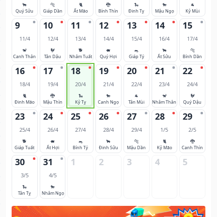
🐂
🐅
🐈
🐉
🐍
🐎
🐐
Quý Sửu
Giáp Dần
Ất Mão
Bính Thìn
Đinh Tỵ
Mậu Ngọ
Kỷ Mùi
9
10
11
12
13
14
15
11/4
12/4
13/4
14/4
15/4
16/4
17/4
🐒
🐓
🐕
🐖
🐀
🐂
🐅
Canh Thân
Tân Dậu
Nhâm Tuất
Quý Hợi
Giáp Tý
Ất Sửu
Bính Dần
16
17
18
19
20
21
22
18/4
19/4
20/4
21/4
22/4
23/4
24/4
🐈
🐉
🐍
🐎
🐐
🐒
🐓
Đinh Mão
Mậu Thìn
Kỷ Tỵ
Canh Ngọ
Tân Mùi
Nhâm Thân
Quý Dậu
23
24
25
26
27
28
29
25/4
26/4
27/4
28/4
29/4
1/5
2/5
🐕
🐖
🐀
🐂
🐅
🐈
🐉
Giáp Tuất
Ất Hợi
Bính Tý
Đinh Sửu
Mậu Dần
Kỷ Mão
Canh Thìn
30
31
1
2
3
4
5
3/5
4/5
🐍
🐎
Tân Tỵ
Nhâm Ngọ