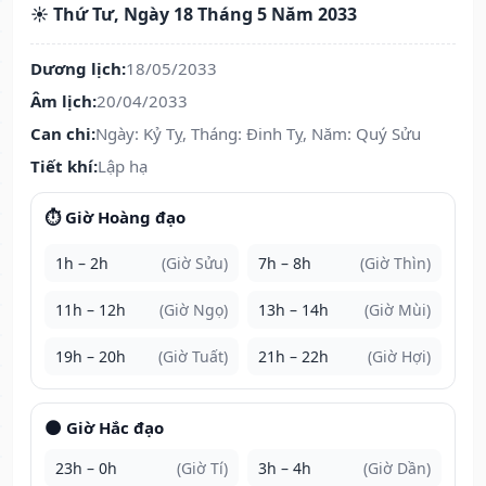
☀️ Thứ Tư, Ngày 18 Tháng 5 Năm 2033
Dương lịch:
18/05/2033
Âm lịch:
20/04/2033
Can chi:
Ngày: Kỷ Tỵ, Tháng: Đinh Tỵ, Năm: Quý Sửu
Tiết khí:
Lập hạ
⏱️ Giờ Hoàng đạo
1h – 2h
(Giờ Sửu)
7h – 8h
(Giờ Thìn)
11h – 12h
(Giờ Ngọ)
13h – 14h
(Giờ Mùi)
19h – 20h
(Giờ Tuất)
21h – 22h
(Giờ Hợi)
🌑 Giờ Hắc đạo
23h – 0h
(Giờ Tí)
3h – 4h
(Giờ Dần)