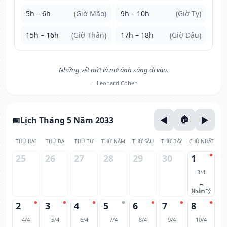
5h – 6h
(Giờ Mão)
9h – 10h
(Giờ Tỵ)
15h – 16h
(Giờ Thân)
17h – 18h
(Giờ Dậu)
Những vết nứt là nơi ánh sáng đi vào.
— Leonard Cohen
Lịch Tháng 5 Năm 2033
THỨ HAI
THỨ BA
THỨ TƯ
THỨ NĂM
THỨ SÁU
THỨ BẢY
CHỦ NHẬT
25
26
27
28
29
30
1
3/4
🐀
Nhâm Tý
2
3
4
5
6
7
8
4/4
5/4
6/4
7/4
8/4
9/4
10/4