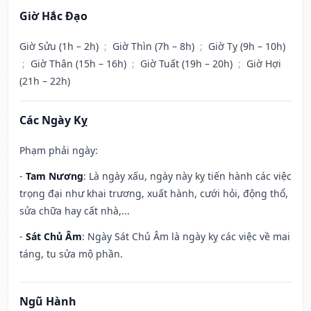
Giờ Hắc Đạo
Giờ Sửu (1h – 2h)
;
Giờ Thìn (7h – 8h)
;
Giờ Tỵ (9h – 10h)
;
Giờ Thân (15h – 16h)
;
Giờ Tuất (19h – 20h)
;
Giờ Hợi
(21h – 22h)
Các Ngày Kỵ
Phạm phải ngày:
-
Tam Nương
: Là ngày xấu, ngày này kỵ tiến hành các việc
trọng đại như khai trương, xuất hành, cưới hỏi, động thổ,
sửa chữa hay cất nhà,...
-
Sát Chủ Âm
: Ngày Sát Chủ Âm là ngày kỵ các việc về mai
táng, tu sửa mộ phần.
Ngũ Hành