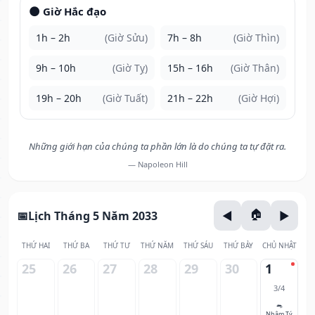
🌑 Giờ Hắc đạo
1h – 2h
(Giờ Sửu)
7h – 8h
(Giờ Thìn)
9h – 10h
(Giờ Tỵ)
15h – 16h
(Giờ Thân)
19h – 20h
(Giờ Tuất)
21h – 22h
(Giờ Hợi)
Những giới hạn của chúng ta phần lớn là do chúng ta tự đặt ra.
— Napoleon Hill
Lịch Tháng 5 Năm 2033
THỨ HAI
THỨ BA
THỨ TƯ
THỨ NĂM
THỨ SÁU
THỨ BẢY
CHỦ NHẬT
25
26
27
28
29
30
1
3/4
🐀
Nhâm Tý