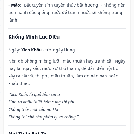
-
Mão
: “Bất xuyên tỉnh tuyền thủy bất hương” - Không nên
tiến hành đào giếng nước để tránh nước sẽ không trong
lành
Khổng Minh Lục Diệu
Ngày:
Xích Khẩu
- tức ngày Hung.
Nên đề phòng miệng lưỡi, mâu thuẫn hay tranh cãi. Ngày
này là ngày xấu, mưu sự khó thành, dễ dẫn đến nội bộ
xảy ra cãi vã, thị phi, mâu thuẫn, làm ơn nên oán hoặc
khẩu thiệt.
“Xích Khẩu là quả bần cùng
Sinh ra khẩu thiệt bàn cùng thị phi
Chẳng thời mất của nó khi
Không thì chó cắn phân ly vợ chồng.”
Nhị Thập Bát Tú