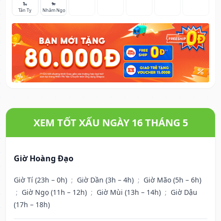
🐍
🐎
Tân Tỵ
Nhâm Ngọ
XEM TỐT XẤU NGÀY 16 THÁNG 5
Giờ Hoàng Đạo
Giờ Tí (23h – 0h)
;
Giờ Dần (3h – 4h)
;
Giờ Mão (5h – 6h)
;
Giờ Ngọ (11h – 12h)
;
Giờ Mùi (13h – 14h)
;
Giờ Dậu
(17h – 18h)