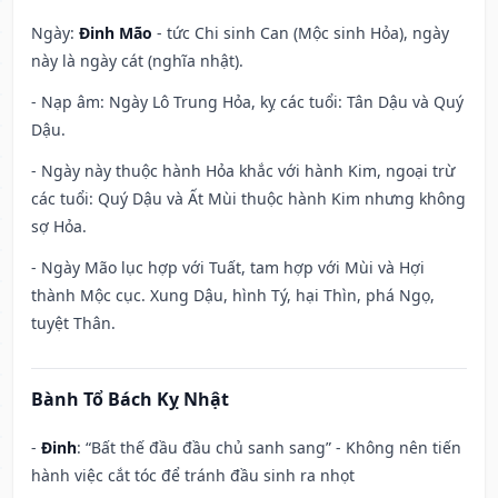
Ngày:
Đinh Mão
- tức Chi sinh Can (Mộc sinh Hỏa), ngày
này là ngày cát (nghĩa nhật).
- Nạp âm: Ngày Lô Trung Hỏa, kỵ các tuổi: Tân Dậu và Quý
Dậu.
- Ngày này thuộc hành Hỏa khắc với hành Kim, ngoại trừ
các tuổi: Quý Dậu và Ất Mùi thuộc hành Kim nhưng không
sợ Hỏa.
- Ngày Mão lục hợp với Tuất, tam hợp với Mùi và Hợi
thành Mộc cục. Xung Dậu, hình Tý, hại Thìn, phá Ngọ,
tuyệt Thân.
Bành Tổ Bách Kỵ Nhật
-
Đinh
: “Bất thế đầu đầu chủ sanh sang” - Không nên tiến
hành việc cắt tóc để tránh đầu sinh ra nhọt