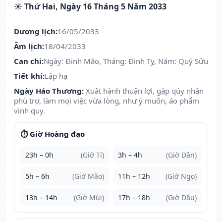
☀️ Thứ Hai, Ngày 16 Tháng 5 Năm 2033
Dương lịch:
16/05/2033
Âm lịch:
18/04/2033
Can chi:
Ngày: Đinh Mão, Tháng: Đinh Tỵ, Năm: Quý Sửu
Tiết khí:
Lập hạ
Ngày Hảo Thương:
Xuất hành thuận lợi, gặp qúy nhân
phù trợ, làm mọi việc vừa lòng, như ý muốn, áo phẩm
vinh quy.
⏱️ Giờ Hoàng đạo
23h – 0h
(Giờ Tí)
3h – 4h
(Giờ Dần)
5h – 6h
(Giờ Mão)
11h – 12h
(Giờ Ngọ)
13h – 14h
(Giờ Mùi)
17h – 18h
(Giờ Dậu)