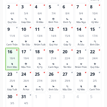
2
3
4
5
6
7
8
4/4
5/4
6/4
7/4
8/4
9/4
10/4
🐂
🐅
🐈
🐉
🐍
🐎
🐐
Quý Sửu
Giáp Dần
Ất Mão
Bính Thìn
Đinh Tỵ
Mậu Ngọ
Kỷ Mùi
9
10
11
12
13
14
15
11/4
12/4
13/4
14/4
15/4
16/4
17/4
🐒
🐓
🐕
🐖
🐀
🐂
🐅
Canh Thân
Tân Dậu
Nhâm Tuất
Quý Hợi
Giáp Tý
Ất Sửu
Bính Dần
16
17
18
19
20
21
22
18/4
19/4
20/4
21/4
22/4
23/4
24/4
🐈
🐉
🐍
🐎
🐐
🐒
🐓
Đinh Mão
Mậu Thìn
Kỷ Tỵ
Canh Ngọ
Tân Mùi
Nhâm Thân
Quý Dậu
23
24
25
26
27
28
29
25/4
26/4
27/4
28/4
29/4
1/5
2/5
🐕
🐖
🐀
🐂
🐅
🐈
🐉
Giáp Tuất
Ất Hợi
Bính Tý
Đinh Sửu
Mậu Dần
Kỷ Mão
Canh Thìn
30
31
1
2
3
4
5
3/5
4/5