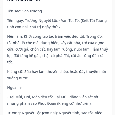
Tên sao
: Sao Trương
Tên ngày
: Trương Nguyệt Lộc - Vạn Tu: Tốt (Kiết Tú) Tướng
tinh con nai, chủ trị ngày thứ 2.
Nên làm
: Khởi công tạo tác trăm việc đều tốt. Trong đó,
tốt nhất là che mái dựng hiên, xây cất nhà, trổ cửa dựng
cửa, cưới gả, chôn cất, hay làm ruộng, nuôi tằm , làm thuỷ
lợi, đặt táng kê gác, chặt cỏ phá đất, cắt áo cũng đều rất
tốt.
Kiêng cữ
: Sửa hay làm thuyền chèo, hoặc đẩy thuyền mới
xuống nước.
Ngoại lệ
:
- Tại Mùi, Hợi, Mão đều tốt. Tại Mùi: đăng viên rất tốt
nhưng phạm vào Phục Đoạn (Kiêng cữ như trên).
Trương: Nguyệt Lộc (con nai): Nguyệt tinh, sao tốt. Việc