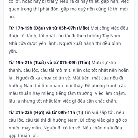
có lợi, hoặc hay bị trái ý. Nếu ra đi hay thiệt, gặp nạn, việc
quan trọng thì phải đòn, gặp ma quỷ nên cúng tế thì mới
an.
Từ 17h-19h (Dậu) và từ 05h-07h (Mão)
Mọi công việc đều
được tốt lành, tốt nhất cầu tài đi theo hướng Tây Nam –
Nhà cửa được yên lành. Người xuất hành thì đều bình
yên.
Từ 19h-21h (Tuất) và từ 07h-09h (Thìn)
Mưu sự khó
thành, cầu lộc, cầu tài mờ mịt. Kiện cáo tốt nhất nên hoãn
lại. Người đi xa chưa có tin về. Mất tiền, mất của nếu đi
hướng Nam thì tìm nhanh mới thấy. Đề phòng tranh cãi,
mâu thuẫn hay miệng tiếng tầm thường. Việc làm chậm,
lâu la nhưng tốt nhất làm việc gì đều cần chắc chắn.
Từ 21h-23h (Hợi) và từ 09h-11h (Tị)
Tin vui sắp tới, nếu
cầu lộc, cầu tài thì đi hướng Nam. Đi công việc gặp gỡ có
nhiều may mắn. Người đi có tin về. Nếu chăn nuôi đều
gặp thuận lợi.