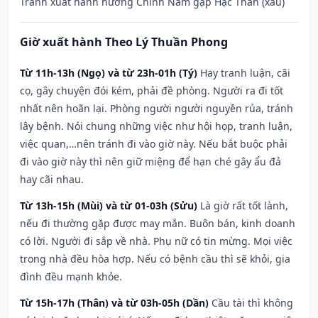
Tránh xuất hành hướng Chính Nam gặp Hạc Thần (xấu)
Giờ xuất hành Theo Lý Thuần Phong
Từ 11h-13h (Ngọ) và từ 23h-01h (Tý)
Hay tranh luận, cãi
cọ, gây chuyện đói kém, phải đề phòng. Người ra đi tốt
nhất nên hoãn lại. Phòng người người nguyền rủa, tránh
lây bệnh. Nói chung những việc như hội họp, tranh luận,
việc quan,…nên tránh đi vào giờ này. Nếu bắt buộc phải
đi vào giờ này thì nên giữ miệng để hạn ché gây ẩu đả
hay cãi nhau.
Từ 13h-15h (Mùi) và từ 01-03h (Sửu)
Là giờ rất tốt lành,
nếu đi thường gặp được may mắn. Buôn bán, kinh doanh
có lời. Người đi sắp về nhà. Phụ nữ có tin mừng. Mọi việc
trong nhà đều hòa hợp. Nếu có bệnh cầu thì sẽ khỏi, gia
đình đều mạnh khỏe.
Từ 15h-17h (Thân) và từ 03h-05h (Dần)
Cầu tài thì không