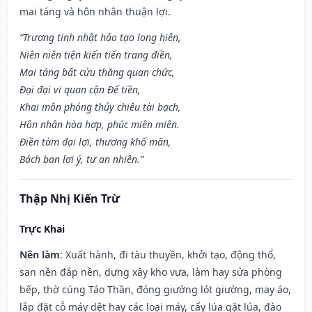
mai táng và hôn nhân thuận lợi.
“Trương tinh nhật hảo tạo long hiên,
Niên niên tiện kiến tiến trang điền,
Mai táng bất cửu thăng quan chức,
Đại đại vi quan cận Đế tiền,
Khai môn phóng thủy chiêu tài bạch,
Hôn nhân hòa hợp, phúc miên miên.
Điền tàm đại lợi, thương khố mãn,
Bách ban lợi ý, tự an nhiên.”
Thập Nhị Kiến Trừ
Trực Khai
Nên làm
: Xuất hành, đi tàu thuyền, khởi tạo, động thổ,
san nền đắp nền, dựng xây kho vựa, làm hay sửa phòng
bếp, thờ cúng Táo Thần, đóng giường lót giường, may áo,
lắp đặt cỗ máy dệt hay các loại máy, cấy lúa gặt lúa, đào