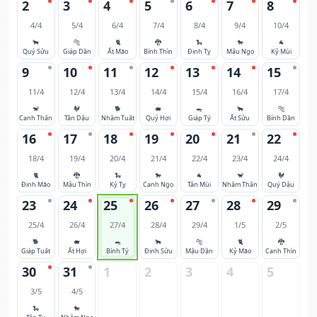
2
3
4
5
6
7
8
4/4
5/4
6/4
7/4
8/4
9/4
10/4
🐂
🐅
🐈
🐉
🐍
🐎
🐐
Quý Sửu
Giáp Dần
Ất Mão
Bính Thìn
Đinh Tỵ
Mậu Ngọ
Kỷ Mùi
9
10
11
12
13
14
15
11/4
12/4
13/4
14/4
15/4
16/4
17/4
🐒
🐓
🐕
🐖
🐀
🐂
🐅
Canh Thân
Tân Dậu
Nhâm Tuất
Quý Hợi
Giáp Tý
Ất Sửu
Bính Dần
16
17
18
19
20
21
22
18/4
19/4
20/4
21/4
22/4
23/4
24/4
🐈
🐉
🐍
🐎
🐐
🐒
🐓
Đinh Mão
Mậu Thìn
Kỷ Tỵ
Canh Ngọ
Tân Mùi
Nhâm Thân
Quý Dậu
23
24
25
26
27
28
29
25/4
26/4
27/4
28/4
29/4
1/5
2/5
🐕
🐖
🐀
🐂
🐅
🐈
🐉
Giáp Tuất
Ất Hợi
Bính Tý
Đinh Sửu
Mậu Dần
Kỷ Mão
Canh Thìn
30
31
1
2
3
4
5
3/5
4/5
🐍
🐎