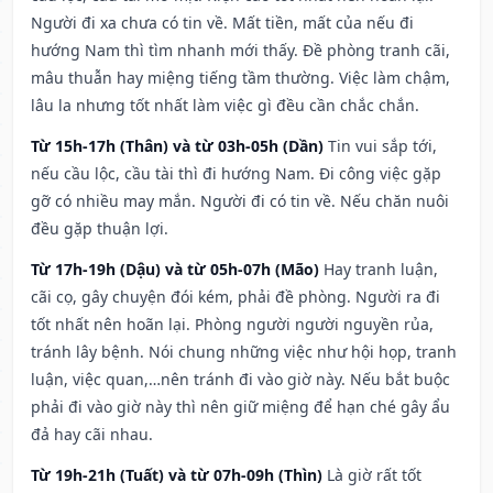
Người đi xa chưa có tin về. Mất tiền, mất của nếu đi
hướng Nam thì tìm nhanh mới thấy. Đề phòng tranh cãi,
mâu thuẫn hay miệng tiếng tầm thường. Việc làm chậm,
lâu la nhưng tốt nhất làm việc gì đều cần chắc chắn.
Từ 15h-17h (Thân) và từ 03h-05h (Dần)
Tin vui sắp tới,
nếu cầu lộc, cầu tài thì đi hướng Nam. Đi công việc gặp
gỡ có nhiều may mắn. Người đi có tin về. Nếu chăn nuôi
đều gặp thuận lợi.
Từ 17h-19h (Dậu) và từ 05h-07h (Mão)
Hay tranh luận,
cãi cọ, gây chuyện đói kém, phải đề phòng. Người ra đi
tốt nhất nên hoãn lại. Phòng người người nguyền rủa,
tránh lây bệnh. Nói chung những việc như hội họp, tranh
luận, việc quan,…nên tránh đi vào giờ này. Nếu bắt buộc
phải đi vào giờ này thì nên giữ miệng để hạn ché gây ẩu
đả hay cãi nhau.
Từ 19h-21h (Tuất) và từ 07h-09h (Thìn)
Là giờ rất tốt