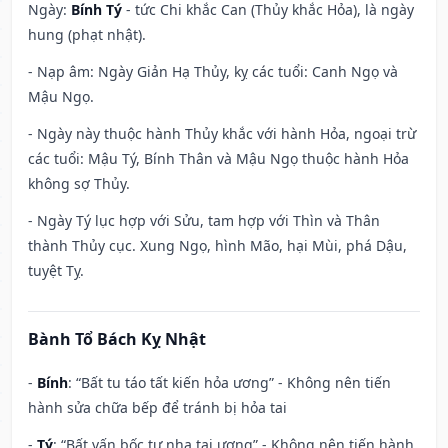
Ngày:
Bính Tý
- tức Chi khắc Can (Thủy khắc Hỏa), là ngày
hung (phạt nhật).
- Nạp âm: Ngày Giản Hạ Thủy, kỵ các tuổi: Canh Ngọ và
Mậu Ngọ.
- Ngày này thuộc hành Thủy khắc với hành Hỏa, ngoại trừ
các tuổi: Mậu Tý, Bính Thân và Mậu Ngọ thuộc hành Hỏa
không sợ Thủy.
- Ngày Tý lục hợp với Sửu, tam hợp với Thìn và Thân
thành Thủy cục. Xung Ngọ, hình Mão, hại Mùi, phá Dậu,
tuyệt Tỵ.
Bành Tổ Bách Kỵ Nhật
-
Bính
: “Bất tu táo tất kiến hỏa ương” - Không nên tiến
hành sửa chữa bếp để tránh bị hỏa tai
-
Tý
: “Bất vấn bốc tự nhạ tai ương” - Không nên tiến hành