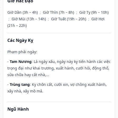
Giờ Hắc Đạo
Giờ Dần (3h – 4h)
;
Giờ Thìn (7h – 8h)
;
Giờ Tỵ (9h – 10h)
;
Giờ Mùi (13h – 14h)
;
Giờ Tuất (19h – 20h)
;
Giờ Hợi
(21h – 22h)
Các Ngày Kỵ
Phạm phải ngày:
-
Tam Nương
: Là ngày xấu, ngày này kỵ tiến hành các việc
trọng đại như khai trương, xuất hành, cưới hỏi, động thổ,
sửa chữa hay cất nhà,...
-
Trùng tang
: Kỵ chôn cất, cưới xin, vợ chồng xuất hành,
xây nhà, xây mồ mả.
Ngũ Hành