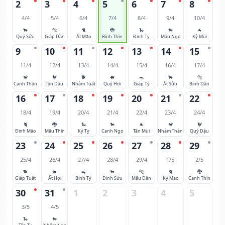
2
3
4
5
6
7
8
4/4
5/4
6/4
7/4
8/4
9/4
10/4
🐂
🐅
🐈
🐉
🐍
🐎
🐐
Quý Sửu
Giáp Dần
Ất Mão
Bính Thìn
Đinh Tỵ
Mậu Ngọ
Kỷ Mùi
9
10
11
12
13
14
15
11/4
12/4
13/4
14/4
15/4
16/4
17/4
🐒
🐓
🐕
🐖
🐀
🐂
🐅
Canh Thân
Tân Dậu
Nhâm Tuất
Quý Hợi
Giáp Tý
Ất Sửu
Bính Dần
16
17
18
19
20
21
22
18/4
19/4
20/4
21/4
22/4
23/4
24/4
🐈
🐉
🐍
🐎
🐐
🐒
🐓
Đinh Mão
Mậu Thìn
Kỷ Tỵ
Canh Ngọ
Tân Mùi
Nhâm Thân
Quý Dậu
23
24
25
26
27
28
29
25/4
26/4
27/4
28/4
29/4
1/5
2/5
🐕
🐖
🐀
🐂
🐅
🐈
🐉
Giáp Tuất
Ất Hợi
Bính Tý
Đinh Sửu
Mậu Dần
Kỷ Mão
Canh Thìn
30
31
1
2
3
4
5
3/5
4/5
🐍
🐎