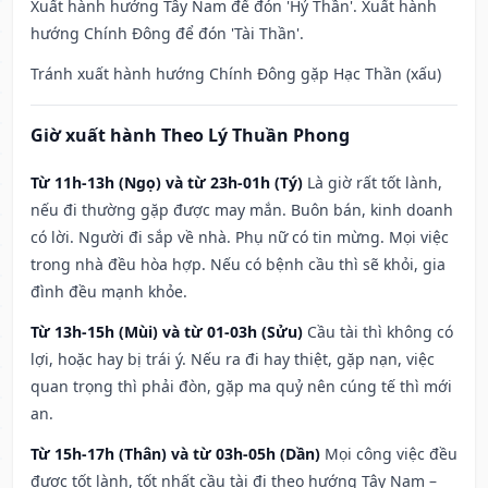
Xuất hành hướng Tây Nam để đón 'Hỷ Thần'. Xuất hành
hướng Chính Đông để đón 'Tài Thần'.
Tránh xuất hành hướng Chính Đông gặp Hạc Thần (xấu)
Giờ xuất hành Theo Lý Thuần Phong
Từ 11h-13h (Ngọ) và từ 23h-01h (Tý)
Là giờ rất tốt lành,
nếu đi thường gặp được may mắn. Buôn bán, kinh doanh
có lời. Người đi sắp về nhà. Phụ nữ có tin mừng. Mọi việc
trong nhà đều hòa hợp. Nếu có bệnh cầu thì sẽ khỏi, gia
đình đều mạnh khỏe.
Từ 13h-15h (Mùi) và từ 01-03h (Sửu)
Cầu tài thì không có
lợi, hoặc hay bị trái ý. Nếu ra đi hay thiệt, gặp nạn, việc
quan trọng thì phải đòn, gặp ma quỷ nên cúng tế thì mới
an.
Từ 15h-17h (Thân) và từ 03h-05h (Dần)
Mọi công việc đều
được tốt lành, tốt nhất cầu tài đi theo hướng Tây Nam –