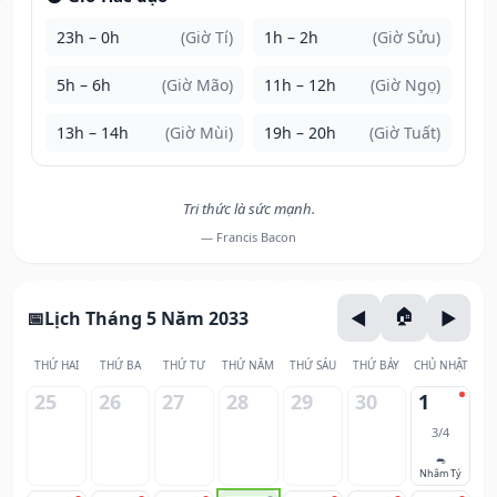
23h – 0h
(Giờ Tí)
1h – 2h
(Giờ Sửu)
5h – 6h
(Giờ Mão)
11h – 12h
(Giờ Ngọ)
13h – 14h
(Giờ Mùi)
19h – 20h
(Giờ Tuất)
Tri thức là sức mạnh.
— Francis Bacon
Lịch Tháng 5 Năm 2033
THỨ HAI
THỨ BA
THỨ TƯ
THỨ NĂM
THỨ SÁU
THỨ BẢY
CHỦ NHẬT
25
26
27
28
29
30
1
3/4
🐀
Nhâm Tý