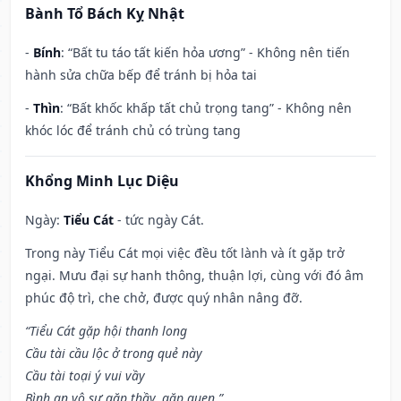
Bành Tổ Bách Kỵ Nhật
-
Bính
: “Bất tu táo tất kiến hỏa ương” - Không nên tiến
hành sửa chữa bếp để tránh bị hỏa tai
-
Thìn
: “Bất khốc khấp tất chủ trọng tang” - Không nên
khóc lóc để tránh chủ có trùng tang
Khổng Minh Lục Diệu
Ngày:
Tiểu Cát
- tức ngày Cát.
Trong này Tiểu Cát mọi việc đều tốt lành và ít gặp trở
ngại. Mưu đại sự hanh thông, thuận lợi, cùng với đó âm
phúc độ trì, che chở, được quý nhân nâng đỡ.
“Tiểu Cát gặp hội thanh long
Cầu tài cầu lộc ở trong quẻ này
Cầu tài toại ý vui vầy
Bình an vô sự gặp thầy, gặp quen.”