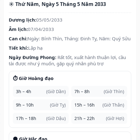
☀️ Thứ Năm, Ngày 5 Tháng 5 Năm 2033
Dương lịch:
05/05/2033
Âm lịch:
07/04/2033
Can chi:
Ngày: Bính Thìn, Tháng: Đinh Tỵ, Năm: Quý Sửu
Tiết khí:
Lập hạ
Ngày Đường Phong:
Rất tốt, xuất hành thuận lợi, cầu
tài được như ý muốn, gặp quý nhân phù trợ
⏱️ Giờ Hoàng đạo
3h – 4h
(Giờ Dần)
7h – 8h
(Giờ Thìn)
9h – 10h
(Giờ Tỵ)
15h – 16h
(Giờ Thân)
17h – 18h
(Giờ Dậu)
21h – 22h
(Giờ Hợi)
🌑 Giờ Hắc đạo