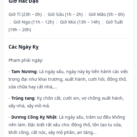
Giờ Hắc Đạo
Giờ Tí (23h – 0h)
;
Giờ Sửu (1h – 2h)
;
Giờ Mão (5h – 6h)
;
Giờ Ngọ (11h – 12h)
;
Giờ Mùi (13h – 14h)
;
Giờ Tuất
(19h – 20h)
Các Ngày Kỵ
Phạm phải ngày:
-
Tam Nương
: Là ngày xấu, ngày này kỵ tiến hành các việc
trọng đại như khai trương, xuất hành, cưới hỏi, động thổ,
sửa chữa hay cất nhà,...
-
Trùng tang
: Kỵ chôn cất, cưới xin, vợ chồng xuất hành,
xây nhà, xây mồ mả.
-
Dương Công Kỵ Nhật
: Là ngày xấu, trăm sự đều không
nên làm. Đặc biệt rất xấu cho: động thổ, tôn tạo tu sửa,
khởi công, cất nóc, xây mộ phần, an táng...