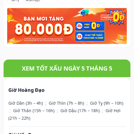
Tân Tỵ
Nhâm Ngọ
XEM TỐT XẤU NGÀY 5 THÁNG 5
Giờ Hoàng Đạo
Giờ Dần (3h – 4h)
;
Giờ Thìn (7h – 8h)
;
Giờ Tỵ (9h – 10h)
;
Giờ Thân (15h – 16h)
;
Giờ Dậu (17h – 18h)
;
Giờ Hợi
(21h – 22h)