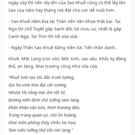
ngày này thì nên lấy tên của Sao Khuê cũng có thể lấy tên
Sao của năm hay tháng mà đặt cho con dễ nuôi hơn.
- Sao Khuê Hãm Địa tại Thân nên Văn Khoa thất bại. Tại
Ngọ thì chỗ Tuyệt gặp Sanh đắc lợi mưu sự, nhất là gặp
Canh Ngọ. Tại Thìn thì tốt vừa vừa.
- Ngày Thân Sao Khuê Đăng Viên tức Tiến thân danh.
Khuê: Mộc Lang (con sói): Mộc tinh, sao xấu. Khắc kỵ động
thổ, an táng, khai trương cũng như sửa cửa.
“Khuê tinh tạo tác đắc trinh tường,
Gia hạ vinh hòa đại cát xương,
Nhược thị táng mai âm tốt tử,
Đương niên định chủ lưỡng tam tang.
Khán khán vận kim, hình thương đáo,
Trùng trùng quan sự, chủ ôn hoàng.
Khai môn phóng thủy chiêu tai họa,
Tam niên lưỡng thứ tổn nhi lang.”