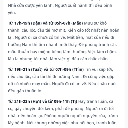
Nhà cửa được yên lành. Người xuất hành thì đều bình
yên.
Từ 17h-19h (Dậu) và từ 05h-07h (Mão)
Mưu sự khó
thành, cầu lộc, cầu tài mờ mịt. Kiện cáo tốt nhất nên hoãn
lại. Người đi xa chưa có tin về. Mất tiền, mất của nếu đi
hướng Nam thì tìm nhanh mới thấy. Đề phòng tranh cãi,
mâu thuẫn hay miệng tiếng tầm thường. Việc làm chậm,
lâu la nhưng tốt nhất làm việc gì đều cần chắc chắn.
Từ 19h-21h (Tuất) và từ 07h-09h (Thìn)
Tin vui sắp tới,
nếu cầu lộc, cầu tài thì đi hướng Nam. Đi công việc gặp
gỡ có nhiều may mắn. Người đi có tin về. Nếu chăn nuôi
đều gặp thuận lợi.
Từ 21h-23h (Hợi) và từ 09h-11h (Tị)
Hay tranh luận, cãi
cọ, gây chuyện đói kém, phải đề phòng. Người ra đi tốt
nhất nên hoãn lại. Phòng người người nguyền rủa, tránh
lây bệnh. Nói chung những việc như hội họp, tranh luận,