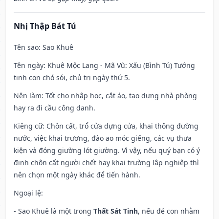
Nhị Thập Bát Tú
Tên sao
: Sao Khuê
Tên ngày
: Khuê Mộc Lang - Mã Vũ: Xấu (Bình Tú) Tướng
tinh con chó sói, chủ trị ngày thứ 5.
Nên làm
: Tốt cho nhập học, cắt áo, tạo dựng nhà phòng
hay ra đi cầu công danh.
Kiêng cữ
: Chôn cất, trổ cửa dựng cửa, khai thông đường
nước, việc khai trương, đào ao móc giếng, các vụ thưa
kiện và đóng giường lót giường. Vì vậy, nếu quý bạn có ý
định chôn cất người chết hay khai trường lập nghiệp thì
nên chọn một ngày khác để tiến hành.
Ngoại lệ
:
- Sao Khuê là một trong
Thất Sát Tinh
, nếu đẻ con nhằm