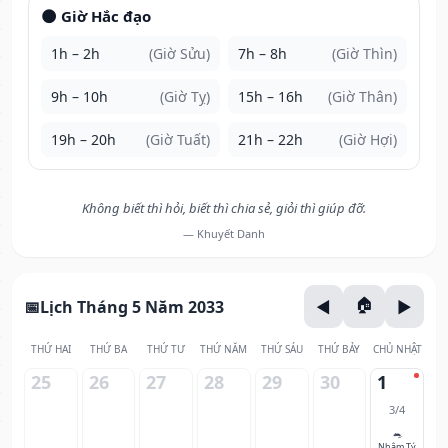
🌑 Giờ Hắc đạo
1h – 2h
(Giờ Sửu)
7h – 8h
(Giờ Thìn)
9h – 10h
(Giờ Tỵ)
15h – 16h
(Giờ Thân)
19h – 20h
(Giờ Tuất)
21h – 22h
(Giờ Hợi)
Không biết thì hỏi, biết thì chia sẻ, giỏi thì giúp đỡ.
— Khuyết Danh
Lịch Tháng 5 Năm 2033
THỨ HAI
THỨ BA
THỨ TƯ
THỨ NĂM
THỨ SÁU
THỨ BẢY
CHỦ NHẬT
25
26
27
28
29
30
1
3/4
🐀
Nhâm Tý