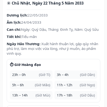
☀️ Chủ Nhật, Ngày 22 Tháng 5 Năm 2033
Dương lịch:
22/05/2033
Âm lịch:
24/04/2033
Can chi:
Ngày: Quý Dậu, Tháng: Đinh Tỵ, Năm: Quý Sửu
Tiết khí:
Tiểu mãn
Ngày Hảo Thương:
Xuất hành thuận lợi, gặp qúy nhân
phù trợ, làm mọi việc vừa lòng, như ý muốn, áo phẩm
vinh quy.
⏱️ Giờ Hoàng đạo
23h – 0h
(Giờ Tí)
3h – 4h
(Giờ Dần)
5h – 6h
(Giờ Mão)
11h – 12h
(Giờ Ngọ)
13h – 14h
(Giờ Mùi)
17h – 18h
(Giờ Dậu)