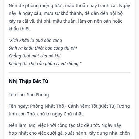
Nên đề phòng miệng lưỡi, mâu thuẫn hay tranh cãi. Ngày
này là ngày xấu, mưu sự khó thành, dễ dẫn đến nội bộ
xảy ra cãi vã, thị phi, mâu thuẫn, làm ơn nên oán hoặc
khẩu thiệt.
“Xích Khẩu là quả bần cùng
Sinh ra khẩu thiệt bàn cùng thị phi
Chẳng thời mất của nó khi
Không thì chó cắn phân ly vợ chồng.”
Nhị Thập Bát Tú
Tên sao
: Sao Phòng
Tên ngày
: Phòng Nhật Thố - Cảnh Yêm: Tốt (Kiết Tú) Tướng
tinh con Thỏ, chủ trị ngày Chủ nhật.
Nên làm
: Mọi việc khởi công tạo tác đều tốt. Ngày này
hợp nhất cho việc cưới gả, xuất hành, xây dựng nhà, chôn