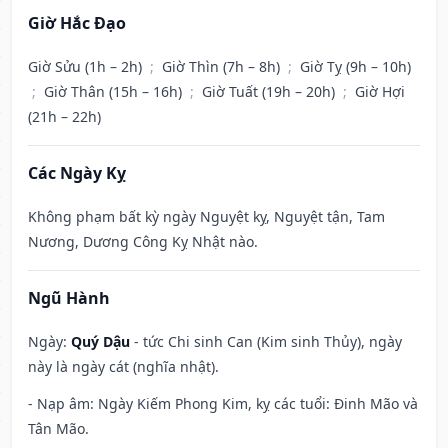
Giờ Hắc Đạo
Giờ Sửu (1h – 2h)
;
Giờ Thìn (7h – 8h)
;
Giờ Tỵ (9h – 10h)
;
Giờ Thân (15h – 16h)
;
Giờ Tuất (19h – 20h)
;
Giờ Hợi
(21h – 22h)
Các Ngày Kỵ
Không phạm bất kỳ ngày Nguyệt kỵ, Nguyệt tận, Tam
Nương, Dương Công Kỵ Nhật nào.
Ngũ Hành
Ngày:
Quý Dậu
- tức Chi sinh Can (Kim sinh Thủy), ngày
này là ngày cát (nghĩa nhật).
- Nạp âm: Ngày Kiếm Phong Kim, kỵ các tuổi: Đinh Mão và
Tân Mão.