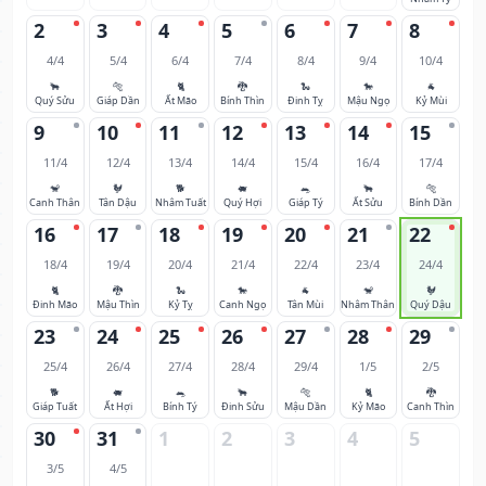
2
3
4
5
6
7
8
4/4
5/4
6/4
7/4
8/4
9/4
10/4
🐂
🐅
🐈
🐉
🐍
🐎
🐐
Quý Sửu
Giáp Dần
Ất Mão
Bính Thìn
Đinh Tỵ
Mậu Ngọ
Kỷ Mùi
9
10
11
12
13
14
15
11/4
12/4
13/4
14/4
15/4
16/4
17/4
🐒
🐓
🐕
🐖
🐀
🐂
🐅
Canh Thân
Tân Dậu
Nhâm Tuất
Quý Hợi
Giáp Tý
Ất Sửu
Bính Dần
16
17
18
19
20
21
22
18/4
19/4
20/4
21/4
22/4
23/4
24/4
🐈
🐉
🐍
🐎
🐐
🐒
🐓
Đinh Mão
Mậu Thìn
Kỷ Tỵ
Canh Ngọ
Tân Mùi
Nhâm Thân
Quý Dậu
23
24
25
26
27
28
29
25/4
26/4
27/4
28/4
29/4
1/5
2/5
🐕
🐖
🐀
🐂
🐅
🐈
🐉
Giáp Tuất
Ất Hợi
Bính Tý
Đinh Sửu
Mậu Dần
Kỷ Mão
Canh Thìn
30
31
1
2
3
4
5
3/5
4/5