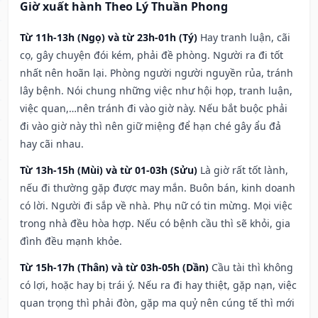
Giờ xuất hành Theo Lý Thuần Phong
Từ 11h-13h (Ngọ) và từ 23h-01h (Tý)
Hay tranh luận, cãi
cọ, gây chuyện đói kém, phải đề phòng. Người ra đi tốt
nhất nên hoãn lại. Phòng người người nguyền rủa, tránh
lây bệnh. Nói chung những việc như hội họp, tranh luận,
việc quan,…nên tránh đi vào giờ này. Nếu bắt buộc phải
đi vào giờ này thì nên giữ miệng để hạn ché gây ẩu đả
hay cãi nhau.
Từ 13h-15h (Mùi) và từ 01-03h (Sửu)
Là giờ rất tốt lành,
nếu đi thường gặp được may mắn. Buôn bán, kinh doanh
có lời. Người đi sắp về nhà. Phụ nữ có tin mừng. Mọi việc
trong nhà đều hòa hợp. Nếu có bệnh cầu thì sẽ khỏi, gia
đình đều mạnh khỏe.
Từ 15h-17h (Thân) và từ 03h-05h (Dần)
Cầu tài thì không
có lợi, hoặc hay bị trái ý. Nếu ra đi hay thiệt, gặp nạn, việc
quan trọng thì phải đòn, gặp ma quỷ nên cúng tế thì mới