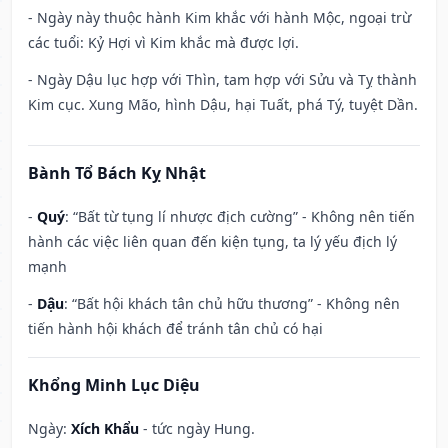
- Ngày này thuộc hành Kim khắc với hành Mộc, ngoại trừ
các tuổi: Kỷ Hợi vì Kim khắc mà được lợi.
- Ngày Dậu lục hợp với Thìn, tam hợp với Sửu và Tỵ thành
Kim cục. Xung Mão, hình Dậu, hại Tuất, phá Tý, tuyệt Dần.
Bành Tổ Bách Kỵ Nhật
-
Quý
: “Bất từ tụng lí nhược địch cường” - Không nên tiến
hành các việc liên quan đến kiện tụng, ta lý yếu địch lý
mạnh
-
Dậu
: “Bất hội khách tân chủ hữu thương” - Không nên
tiến hành hội khách để tránh tân chủ có hại
Khổng Minh Lục Diệu
Ngày:
Xích Khẩu
- tức ngày Hung.