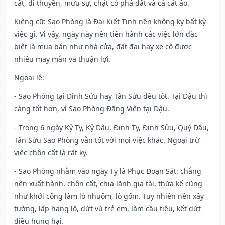
cất, đi thuyền, mưu sự, chặt cỏ phá đất và cả cắt áo.
Kiêng cữ
: Sao Phòng là Đại Kiết Tinh nên không kỵ bất kỳ
việc gì. Vì vậy, ngày này nên tiến hành các việc lớn đặc
biệt là mua bán như nhà cửa, đất đai hay xe cộ được
nhiều may mắn và thuận lợi.
Ngoại lệ
:
- Sao Phòng tại Đinh Sửu hay Tân Sửu đều tốt. Tại Dậu thì
càng tốt hơn, vì Sao Phòng Đăng Viên tại Dậu.
- Trong 6 ngày Kỷ Tỵ, Kỷ Dậu, Đinh Tỵ, Đinh Sửu, Quý Dậu,
Tân Sửu Sao Phòng vẫn tốt với mọi việc khác. Ngoại trừ
việc chôn cất là rất kỵ.
- Sao Phòng nhằm vào ngày Tỵ là Phục Đoạn Sát: chẳng
nên xuất hành, chôn cất, chia lãnh gia tài, thừa kế cũng
như khởi công làm lò nhuộm, lò gốm. Tuy nhiên nên xây
tường, lấp hang lỗ, dứt vú trẻ em, làm cầu tiêu, kết dứt
điều hung hại.