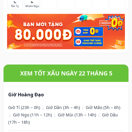
🐍
🐎
Tân Tỵ
Nhâm Ngọ
XEM TỐT XẤU NGÀY 22 THÁNG 5
Giờ Hoàng Đạo
Giờ Tí (23h – 0h)
;
Giờ Dần (3h – 4h)
;
Giờ Mão (5h – 6h)
;
Giờ Ngọ (11h – 12h)
;
Giờ Mùi (13h – 14h)
;
Giờ Dậu
(17h – 18h)