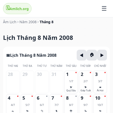
🗓️
Amlich.org
Âm Lịch
>
Năm 2008
>
Tháng 8
Lịch Tháng 8 Năm 2008
Lịch Tháng 8 Năm 2008
THỨ HAI
THỨ BA
THỨ TƯ
THỨ NĂM
THỨ SÁU
THỨ BẢY
CHỦ NHẬT
28
29
30
31
1
2
3
1/7
2/7
3/7
🐓
🐕
🐖
Quý Dậu
Giáp Tuất
Ất Hợi
4
5
6
7
8
9
10
4/7
5/7
6/7
7/7
8/7
9/7
10/7
🐀
🐂
🐅
🐈
🐉
🐍
🐎