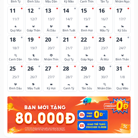
Bính Tý
Đinh Sửu
Mậu Dần
Kỷ Mão
Canh Thìn
Tân Tỵ
Nhâm Ngọ
11
12
13
14
15
16
17
11/7
12/7
13/7
14/7
15/7
16/7
17/7
🐐
🐒
🐓
🐕
🐖
🐀
🐂
Quý Mùi
Giáp Thân
Ất Dậu
Bính Tuất
Đinh Hợi
Mậu Tý
Kỷ Sửu
18
19
20
21
22
23
24
18/7
19/7
20/7
21/7
22/7
23/7
24/7
🐅
🐈
🐉
🐍
🐎
🐐
🐒
Canh Dần
Tân Mão
Nhâm Thìn
Quý Tỵ
Giáp Ngọ
Ất Mùi
Bính Thân
25
26
27
28
29
30
31
25/7
26/7
27/7
28/7
29/7
30/7
1/8
🐓
🐕
🐖
🐀
🐂
🐅
🐈
Đinh Dậu
Mậu Tuất
Kỷ Hợi
Canh Tý
Tân Sửu
Nhâm Dần
Quý Mão