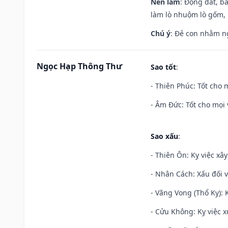
Nên làm
: Động đất, b
làm lò nhuộm lò gốm,
Chú ý
: Đẻ con nhằm n
Ngọc Hạp Thông Thư
Sao tốt
:
- Thiên Phúc: Tốt cho m
- Âm Đức: Tốt cho mọi 
Sao xấu
:
- Thiên Ôn: Kỵ việc xâ
- Nhân Cách: Xấu đối vớ
- Vãng Vong (Thổ Kỵ): K
- Cửu Không: Kỵ việc x