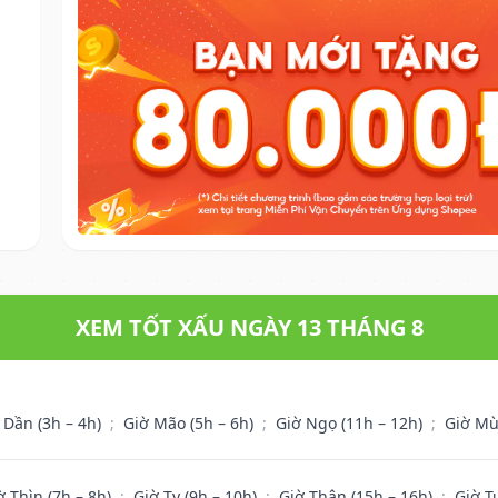
XEM TỐT XẤU NGÀY 13 THÁNG 8
 Dần (3h – 4h)
;
Giờ Mão (5h – 6h)
;
Giờ Ngọ (11h – 12h)
;
Giờ Mù
ờ Thìn (7h – 8h)
;
Giờ Tỵ (9h – 10h)
;
Giờ Thân (15h – 16h)
;
Giờ T