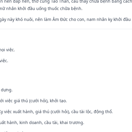
an nền đắp nền, thờ cúng Táo Thần, cầu thầy chữa bệnh bằng cách
 nữ nhân khởi đầu uống thuốc chữa bệnh.
gày này khó nuôi, nên làm Âm Đức cho con, nam nhân kỵ khởi đầu
ọi việc.
việc.
y dựng.
i việc giá thú (cưới hỏi), khởi tạo.
ỵ việc xuất hành, giá thú (cưới hỏi), cầu tài lộc, động thổ.
uất hành, kinh doanh, cầu tài, khai trương.