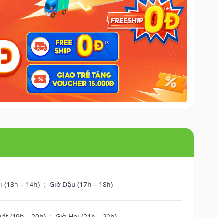
i (13h – 14h)
;
Giờ Dậu (17h – 18h)
uất (19h – 20h)
;
Giờ Hợi (21h – 22h)