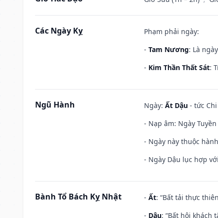
Các Ngày Kỵ
Phạm phải ngày:
-
Tam Nương
: Là ngà
-
Kim Thần Thất Sát
: 
Ngũ Hành
Ngày:
Ất Dậu
- tức Chi
- Nạp âm: Ngày Tuyền 
- Ngày này thuộc hành
- Ngày Dậu lục hợp với
Bành Tổ Bách Kỵ Nhật
-
Ất
: “Bất tải thực th
-
Dậu
: “Bất hội khách