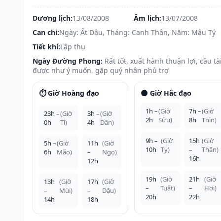
Dương lịch:
13/08/2008
Âm lịch:
13/07/2008
Can chi:
Ngày: Ất Dậu, Tháng: Canh Thân, Năm: Mậu Tý
Tiết khí:
Lập thu
Ngày Đường Phong:
Rất tốt, xuất hành thuận lợi, cầu tà
được như ý muốn, gặp quý nhân phù trợ
⏱️ Giờ Hoàng đạo
🌑 Giờ Hắc đạo
1h –
(Giờ
7h –
(Giờ
23h –
(Giờ
3h –
(Giờ
2h
Sửu)
8h
Thìn)
0h
Tí)
4h
Dần)
9h –
(Giờ
15h
(Giờ
5h –
(Giờ
11h
(Giờ
10h
Tỵ)
–
Thân)
6h
Mão)
–
Ngọ)
16h
12h
19h
(Giờ
21h
(Giờ
13h
(Giờ
17h
(Giờ
–
Tuất)
–
Hợi)
–
Mùi)
–
Dậu)
20h
22h
14h
18h