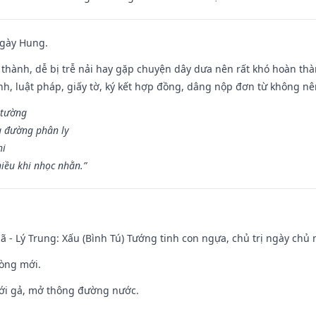
ngày Hung.
 thành, dễ bị trễ nải hay gặp chuyện dây dưa nên rất khó hoàn th
ính, luật pháp, giấy tờ, ký kết hợp đồng, dâng nộp đơn từ không nên
 tường
a đường phân ly
hi
iều khi nhọc nhằn.”
ã - Lý Trung: Xấu (Bình Tú) Tướng tinh con ngựa, chủ trị ngày chủ 
òng mới.
ưới gả, mở thông đường nước.