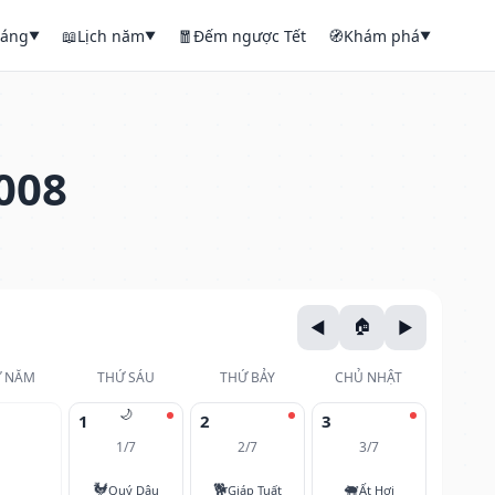
háng
📖
Lịch năm
🧧
Đếm ngược Tết
🧭
Khám phá
▼
▼
▼
008
 NĂM
THỨ SÁU
THỨ BẢY
CHỦ NHẬT
🌙
1
2
3
1/7
2/7
3/7
🐓
🐕
🐖
Quý Dậu
Giáp Tuất
Ất Hợi