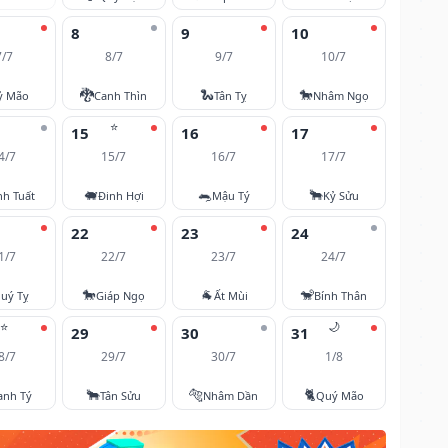
8
9
10
7/7
8/7
9/7
10/7
🐉
🐍
🐎
ỷ Mão
Canh Thìn
Tân Tỵ
Nhâm Ngọ
⭐
15
16
17
4/7
15/7
16/7
17/7
🐖
🐀
🐂
nh Tuất
Đinh Hợi
Mậu Tý
Kỷ Sửu
22
23
24
1/7
22/7
23/7
24/7
🐎
🐐
🐒
uý Tỵ
Giáp Ngọ
Ất Mùi
Bính Thân
⭐
🌙
29
30
31
8/7
29/7
30/7
1/8
🐂
🐅
🐈
anh Tý
Tân Sửu
Nhâm Dần
Quý Mão