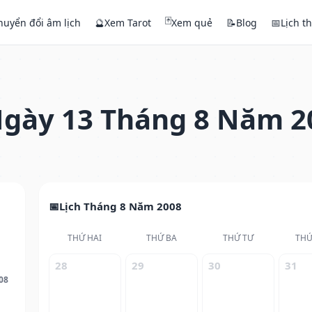
🃏
huyển đổi âm lịch
🔮
Xem Tarot
Xem quẻ
📝
Blog
📅
Lịch t
gày 13 Tháng 8 Năm 2
Lịch Tháng 8 Năm 2008
THỨ HAI
THỨ BA
THỨ TƯ
THỨ
28
29
30
31
08