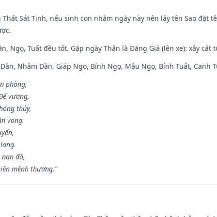
g Thất Sát Tinh, nếu sinh con nhằm ngày này nên lấy tên Sao đặt tê
ược.
n, Ngọ, Tuất đều tốt. Gặp ngày Thân là Đăng Giá (lên xe): xây cất 
p Dần, Nhâm Dần, Giáp Ngọ, Bính Ngọ, Mậu Ngọ, Bính Tuất, Canh T
ân phòng,
 Đế vương,
hóng thủy,
ân vong.
uyến,
 lang.
 nan độ,
hiên mệnh thương.”