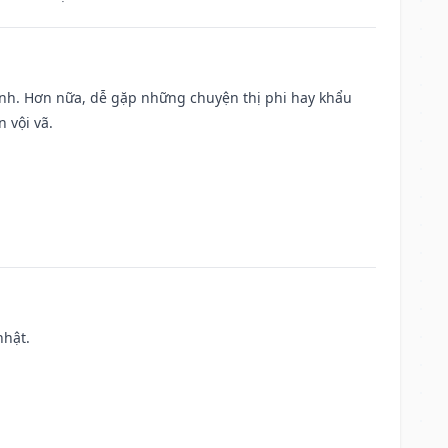
ành. Hơn nữa, dễ gặp những chuyện thị phi hay khẩu
 vội vã.
nhật.