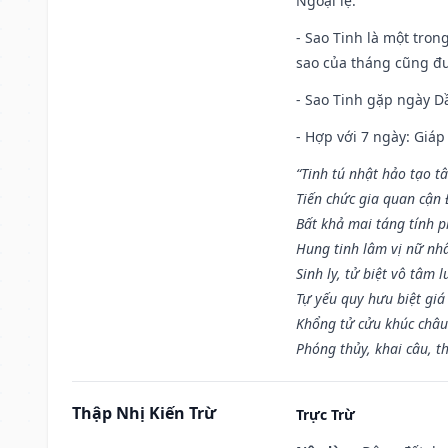
Ngoại lệ
:
- Sao Tinh là một tron
sao của tháng cũng đ
- Sao Tinh gặp ngày Dầ
- Hợp với 7 ngày: Giá
“Tinh tú nhật hảo tạo t
Tiến chức gia quan cận
Bất khả mai táng tính p
Hung tinh lâm vị nữ nh
Sinh ly, tử biệt vô tâm l
Tự yếu quy hưu biệt giá
Khổng tử cửu khúc châu
Phóng thủy, khai câu, t
Thập Nhị Kiến Trừ
Trực Trừ