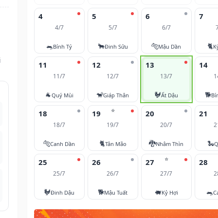
4
5
6
7
4/7
5/7
6/7
🐀
🐂
🐅
🐈
Bính Tý
Đinh Sửu
Mậu Dần
K
i
11
12
13
14
11/7
12/7
13/7
1
🐐
🐒
🐓
🐕
Quý Mùi
Giáp Thân
Ất Dậu
Bí
⭐
18
19
20
21
18/7
19/7
20/7
2
🐅
🐈
🐉
🐍
Canh Dần
Tân Mão
Nhâm Thìn
Q
⭐
25
26
27
28
25/7
26/7
27/7
2
🐓
🐕
🐖
🐀
Đinh Dậu
Mậu Tuất
Kỷ Hợi
C