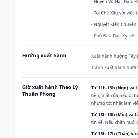
- Huyền Vũ Hắc Đạo: Kỵ
- Tội Chỉ: Xấu với việc 
- Nguyệt Kiến Chuyển S
- Phủ Đầu Dát: Kỵ việc 
Hướng xuất hành
Xuất hành hướng Tây B
Tránh xuất hành hướng
Giờ xuất hành Theo Lý
Từ 11h-13h (Ngọ) và t
Thuần Phong
tiền, mất của nếu đi 
nhưng tốt nhất làm vi
Từ 13h-15h (Mùi) và t
tin về. Nếu chăn nuôi 
Từ 15h-17h (Thân) và 