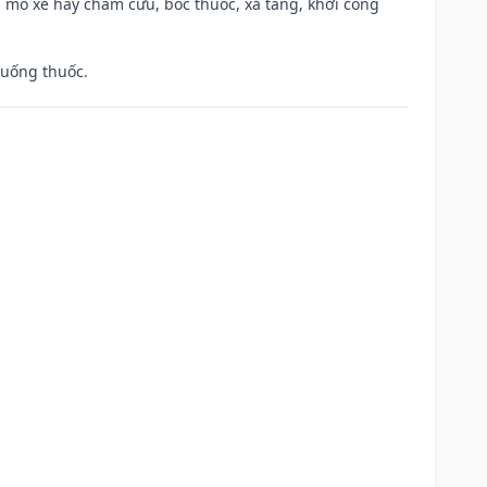
 mổ xẻ hay châm cứu, bốc thuốc, xả tang, khởi công
 uống thuốc.