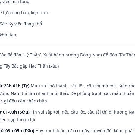
 việc mai táng.
tế tự (cúng bái), kiện cáo.
át: Kỵ việc động thổ.
khởi tạo.
ắc để đón 'Hỷ Thần'. Xuất hành hướng Đông Nam để đón 'Tài Thần
 Tây Bắc gặp Hạc Thần (xấu)
ừ 23h-01h (Tý)
Mưu sự khó thành, cầu lộc, cầu tài mờ mịt. Kiện cáo
hướng Nam thì tìm nhanh mới thấy. Đề phòng tranh cãi, mâu thuẫn
ệc gì đều cần chắc chắn.
ừ 01-03h (Sửu)
Tin vui sắp tới, nếu cầu lộc, cầu tài thì đi hướng 
đều gặp thuận lợi.
từ 03h-05h (Dần)
Hay tranh luận, cãi cọ, gây chuyện đói kém, phải