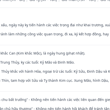
y xấu, ngày này kỵ tiến hành các việc trọng đại như khai trương, xuấ
Tránh làm những công việc quan trọng, đi xa, ký kết hợp đồng, hay 
 khắc Can (Kim khắc Mộc), là ngày hung (phạt nhật).
Trung Thủy, kỵ các tuổi: Kỷ Mão và Đinh Mão.
 Thủy khắc với hành Hỏa, ngoại trừ các tuổi: Kỷ Sửu, Đinh Dậu và
 Thìn, tam hợp với Sửu và Tỵ thành Kim cục. Xung Mão, hình Dậu, h
iên chu bất trưởng” - Không nên tiến hành các việc liên quan đến g
 tân chủ hữu thương” - Không nên tiến hành hội khách để tránh tân