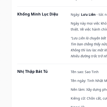
Khổng Minh Lục Diệu
Ngày:
Lưu Liên
- tức 
Ngày này mọi việc khó
thiệt. Về việc hành ch
“Lưu Liên là chuyện bất
Tìm bạn chẳng thấy nử
Không thì lưu lạc một k
Nhiều đường trắc trở nh
Nhị Thập Bát Tú
Tên sao
: Sao Tinh
Tên ngày
: Tinh Nhật M
Nên làm
: Xây dựng ph
Kiêng cữ
: Chôn cất, c