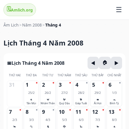
🗓️
Amlich.org
Âm Lịch
>
Năm 2008
>
Tháng 4
Lịch Tháng 4 Năm 2008
Lịch Tháng 4 Năm 2008
THỨ HAI
THỨ BA
THỨ TƯ
THỨ NĂM
THỨ SÁU
THỨ BẢY
CHỦ NHẬT
31
1
2
3
4
5
6
25/2
26/2
27/2
28/2
29/2
1/3
🐐
🐒
🐓
🐕
🐖
🐀
Tân Mùi
Nhâm Thân
Quý Dậu
Giáp Tuất
Ất Hợi
Bính Tý
7
8
9
10
11
12
13
2/3
3/3
4/3
5/3
6/3
7/3
8/3
🐂
🐅
🐈
🐉
🐍
🐎
🐐