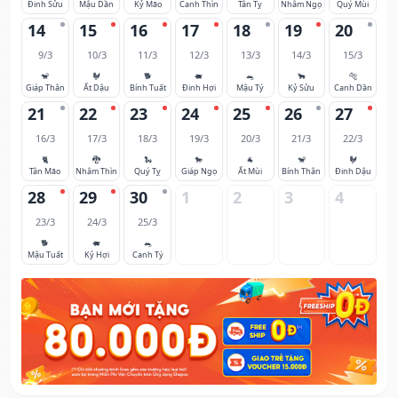
Đinh Sửu
Mậu Dần
Kỷ Mão
Canh Thìn
Tân Tỵ
Nhâm Ngọ
Quý Mùi
14
15
16
17
18
19
20
9/3
10/3
11/3
12/3
13/3
14/3
15/3
🐒
🐓
🐕
🐖
🐀
🐂
🐅
Giáp Thân
Ất Dậu
Bính Tuất
Đinh Hợi
Mậu Tý
Kỷ Sửu
Canh Dần
21
22
23
24
25
26
27
16/3
17/3
18/3
19/3
20/3
21/3
22/3
🐈
🐉
🐍
🐎
🐐
🐒
🐓
Tân Mão
Nhâm Thìn
Quý Tỵ
Giáp Ngọ
Ất Mùi
Bính Thân
Đinh Dậu
28
29
30
1
2
3
4
23/3
24/3
25/3
🐕
🐖
🐀
Mậu Tuất
Kỷ Hợi
Canh Tý