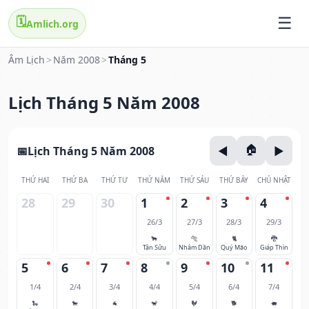
🗓️
Amlich.org
Âm Lịch
>
Năm 2008
>
Tháng 5
Lịch Tháng 5 Năm 2008
Lịch Tháng 5 Năm 2008
THỨ HAI
THỨ BA
THỨ TƯ
THỨ NĂM
THỨ SÁU
THỨ BẢY
CHỦ NHẬT
28
29
30
1
2
3
4
26/3
27/3
28/3
29/3
🐂
🐅
🐈
🐉
Tân Sửu
Nhâm Dần
Quý Mão
Giáp Thìn
5
6
7
8
9
10
11
1/4
2/4
3/4
4/4
5/4
6/4
7/4
🐍
🐎
🐐
🐒
🐓
🐕
🐖