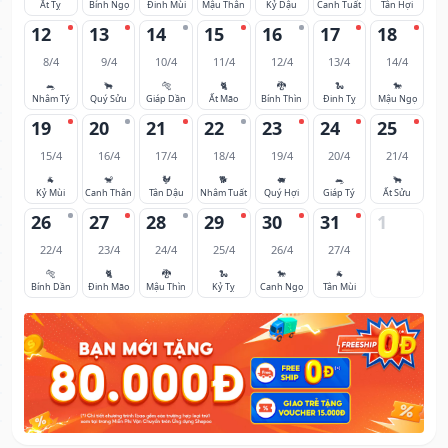
Ất Tỵ
Bính Ngọ
Đinh Mùi
Mậu Thân
Kỷ Dậu
Canh Tuất
Tân Hợi
12
13
14
15
16
17
18
8/4
9/4
10/4
11/4
12/4
13/4
14/4
🐀
🐂
🐅
🐈
🐉
🐍
🐎
Nhâm Tý
Quý Sửu
Giáp Dần
Ất Mão
Bính Thìn
Đinh Tỵ
Mậu Ngọ
19
20
21
22
23
24
25
15/4
16/4
17/4
18/4
19/4
20/4
21/4
🐐
🐒
🐓
🐕
🐖
🐀
🐂
Kỷ Mùi
Canh Thân
Tân Dậu
Nhâm Tuất
Quý Hợi
Giáp Tý
Ất Sửu
26
27
28
29
30
31
1
22/4
23/4
24/4
25/4
26/4
27/4
🐅
🐈
🐉
🐍
🐎
🐐
Bính Dần
Đinh Mão
Mậu Thìn
Kỷ Tỵ
Canh Ngọ
Tân Mùi