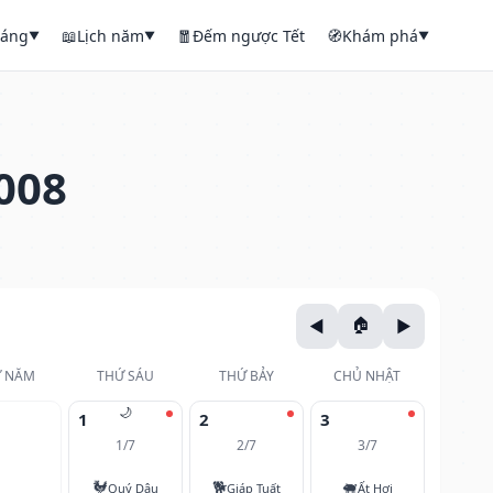
háng
📖
Lịch năm
🧧
Đếm ngược Tết
🧭
Khám phá
▼
▼
▼
008
 NĂM
THỨ SÁU
THỨ BẢY
CHỦ NHẬT
🌙
1
2
3
1/7
2/7
3/7
🐓
🐕
🐖
Quý Dậu
Giáp Tuất
Ất Hợi