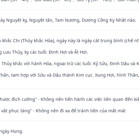
 Nguyệt kỵ, Nguyệt tận, Tam Nương, Dương Công Kỵ Nhật nào.
 khắc Chi (Thủy khắc Hỏa), ngày này là ngày cát trung bình (chế nh
Lưu Thủy, kỵ các tuổi: Đinh Hợi và Ất Hợi.
 Thủy khắc với hành Hỏa, ngoại trừ các tuổi: Kỷ Sửu, Đinh Dậu và
Thân, tam hợp với Sửu và Dậu thành Kim cục. Xung Hợi, hình Thân, 
 nhược địch cường” - Không nên tiến hành các việc liên quan đến ki
ài vật phục tàng” - Không nên đi xa để tránh tiền của mất mát
 ngày Hung.