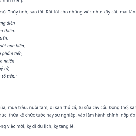
 như trên).
 cá): Thủy tinh, sao tốt. Rất tốt cho những việc như: xây cất, mai t
rang điền
o thiên,
tiến,
uất anh hiền,
n phẩm tiến,
ao nhiên
uý tử,
tổ tiên.”
t lúa, mua trâu, nuôi tằm, đi săn thú cá, tu sửa cây cối. Động thổ
hức, thừa kế chức tước hay sự nghiệp, vào làm hành chính, nộp đơ
ng việc mới, kỵ đi du lịch, kỵ tang lễ.