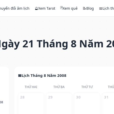
🃏
huyển đổi âm lịch
🔮
Xem Tarot
Xem quẻ
📝
Blog
📅
Lịch t
gày 21 Tháng 8 Năm 2
Lịch Tháng 8 Năm 2008
THỨ HAI
THỨ BA
THỨ TƯ
THỨ
28
29
30
31
08