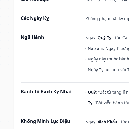
Các Ngày Kỵ
Không phạm bất kỳ ngày
Ngũ Hành
Ngày:
Quý Tỵ
- tức Can
- Nạp âm: Ngày Trường 
- Ngày này thuộc hành
- Ngày Tỵ lục hợp với 
Bành Tổ Bách Kỵ Nhật
-
Quý
: “Bất từ tụng lí
-
Tỵ
: “Bất viễn hành t
Khổng Minh Lục Diệu
Ngày:
Xích Khẩu
- tức