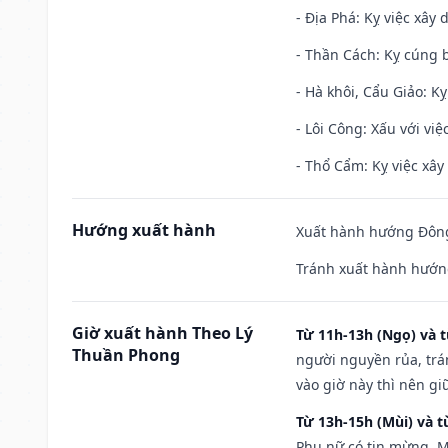
- Địa Phá: Kỵ việc xây 
- Thần Cách: Kỵ cúng b
- Hà khôi, Cẩu Giảo: K
- Lôi Công: Xấu với vi
- Thổ Cẩm: Kỵ việc xây
Hướng xuất hành
Xuất hành hướng Đông 
Tránh xuất hành hướng
Giờ xuất hành Theo Lý
Từ 11h-13h (Ngọ) và t
Thuần Phong
người nguyền rủa, trá
vào giờ này thì nên g
Từ 13h-15h (Mùi) và t
Phụ nữ có tin mừng. M