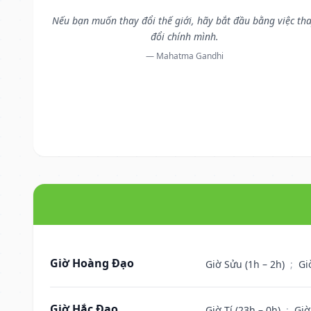
Nếu bạn muốn thay đổi thế giới, hãy bắt đầu bằng việc th
đổi chính mình.
— Mahatma Gandhi
Giờ Hoàng Đạo
Giờ Sửu (1h – 2h)
;
Gi
Giờ Hắc Đạo
Giờ Tí (23h – 0h)
;
Giờ