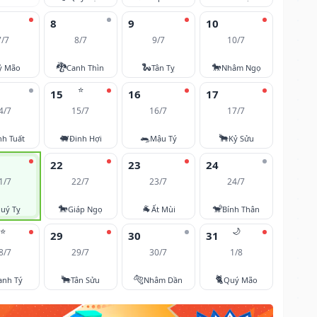
8
9
10
7/7
8/7
9/7
10/7
🐉
🐍
🐎
ỷ Mão
Canh Thìn
Tân Tỵ
Nhâm Ngọ
⭐
15
16
17
4/7
15/7
16/7
17/7
🐖
🐀
🐂
nh Tuất
Đinh Hợi
Mậu Tý
Kỷ Sửu
22
23
24
1/7
22/7
23/7
24/7
🐎
🐐
🐒
uý Tỵ
Giáp Ngọ
Ất Mùi
Bính Thân
⭐
🌙
29
30
31
8/7
29/7
30/7
1/8
🐂
🐅
🐈
anh Tý
Tân Sửu
Nhâm Dần
Quý Mão