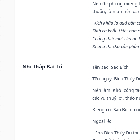
Nên đề phòng miệng lư
thuẫn, làm ơn nên oán
“Xích Khẩu là quả bần 
Sinh ra khẩu thiệt bàn c
Chẳng thời mất của nó 
Không thì chó cắn phân 
Nhị Thập Bát Tú
Tên sao
: Sao Bích
Tên ngày
: Bích Thủy D
Nên làm
: Khởi công tạ
các vụ thuỷ lợi, tháo 
Kiêng cữ
: Sao Bích toà
Ngoại lệ
:
- Sao Bích Thủy Du tạ