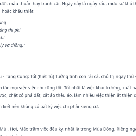
ỡi, mâu thuẫn hay tranh cãi. Ngày này là ngày xấu, mưu sự khó thà
 hoặc khẩu thiệt.
cùng
ùng thị phi
khi
ly vợ chồng.”
u - Tang Cung: Tốt (Kiết Tú) Tướng tinh con rái cá, chủ trị ngày thứ 
o tác mọi việc việc chi cũng tốt. Tốt nhất là việc khai trương, xuất 
nước, chặt cỏ phá đất, cắt áo thêu áo, làm nhiều việc thiện ắt thiện
n kiết nên không có bất kỳ việc chi phải kiêng cữ.
i Mùi, Hợi, Mão trăm việc đều kỵ, nhất là trong Mùa Đông. Riêng 