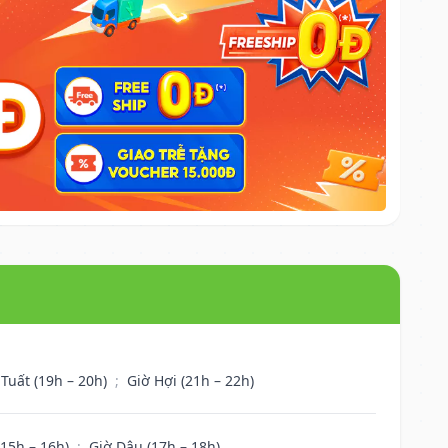
 Tuất (19h – 20h)
;
Giờ Hợi (21h – 22h)
(15h – 16h)
;
Giờ Dậu (17h – 18h)