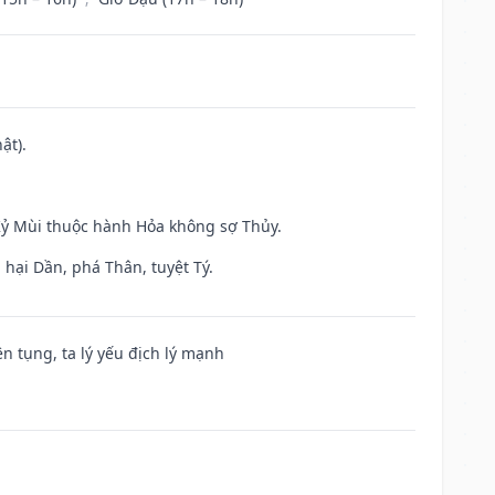
ật).
 Kỷ Mùi thuộc hành Hỏa không sợ Thủy.
hại Dần, phá Thân, tuyệt Tý.
ện tụng, ta lý yếu địch lý mạnh