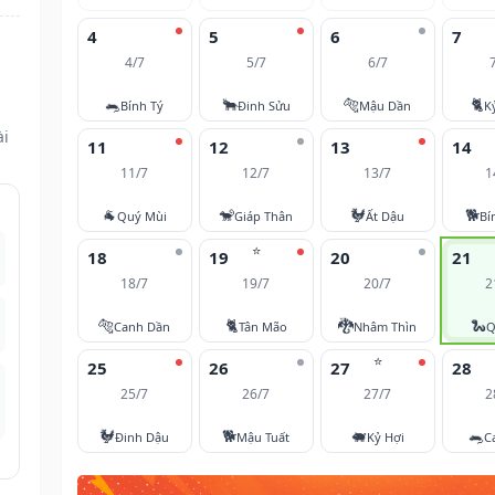
4
5
6
7
4/7
5/7
6/7
🐀
🐂
🐅
🐈
Bính Tý
Đinh Sửu
Mậu Dần
K
ài
11
12
13
14
11/7
12/7
13/7
1
🐐
🐒
🐓
🐕
Quý Mùi
Giáp Thân
Ất Dậu
Bí
⭐
18
19
20
21
18/7
19/7
20/7
2
🐅
🐈
🐉
🐍
Canh Dần
Tân Mão
Nhâm Thìn
Q
⭐
25
26
27
28
25/7
26/7
27/7
2
🐓
🐕
🐖
🐀
Đinh Dậu
Mậu Tuất
Kỷ Hợi
C