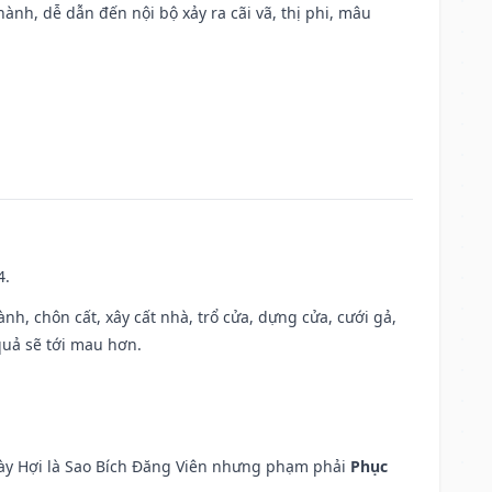
nh, dễ dẫn đến nội bộ xảy ra cãi vã, thị phi, mâu
4.
hành, chôn cất, xây cất nhà, trổ cửa, dựng cửa, cưới gả,
 quả sẽ tới mau hơn.
ngày Hợi là Sao Bích Đăng Viên nhưng phạm phải
Phục