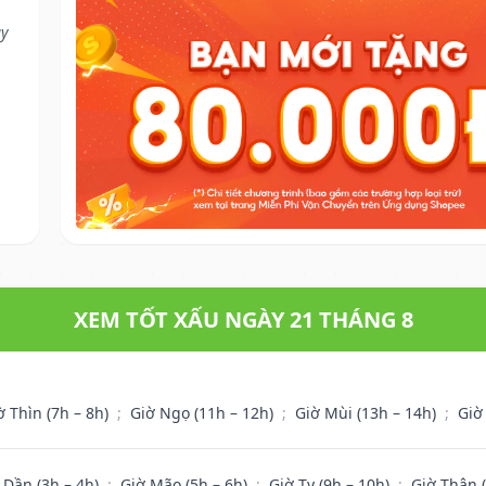
ay
XEM TỐT XẤU NGÀY 21 THÁNG 8
ờ Thìn (7h – 8h)
;
Giờ Ngọ (11h – 12h)
;
Giờ Mùi (13h – 14h)
;
Giờ
 Dần (3h – 4h)
;
Giờ Mão (5h – 6h)
;
Giờ Tỵ (9h – 10h)
;
Giờ Thân 