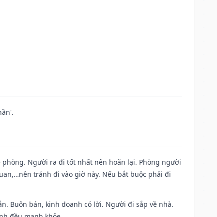
ần'.
ề phòng. Người ra đi tốt nhất nên hoãn lại. Phòng người
uan,…nên tránh đi vào giờ này. Nếu bắt buộc phải đi
n. Buôn bán, kinh doanh có lời. Người đi sắp về nhà.
đình đều mạnh khỏe.