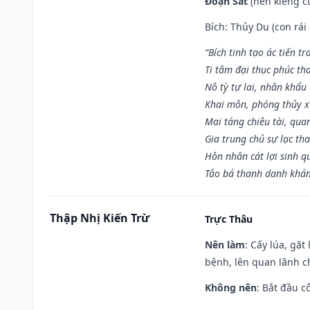
Đoạn Sát
(nên kiêng cữ
Bích: Thủy Du (con rái
“Bích tinh tạo ác tiến t
Ti tâm đại thục phúc tha
Nô tỳ tự lai, nhân khẩu 
Khai môn, phóng thủy x
Mai táng chiêu tài, qua
Gia trung chủ sự lạc th
Hôn nhân cát lợi sinh q
Tảo bá thanh danh khán 
Thập Nhị Kiến Trừ
Trực Thâu
Nên làm
: Cấy lúa, gặ
bệnh, lên quan lãnh c
Không nên
: Bắt đầu cô