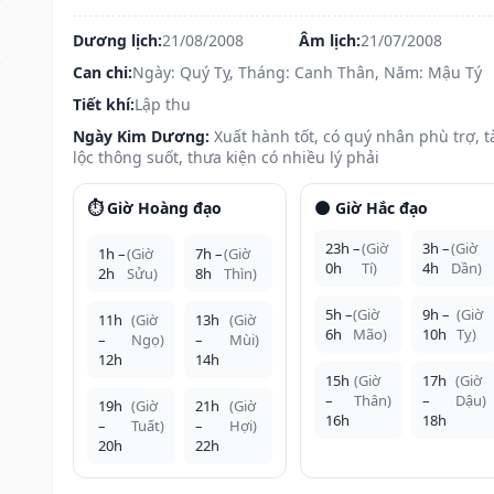
Dương lịch:
21/08/2008
Âm lịch:
21/07/2008
Can chi:
Ngày: Quý Tỵ, Tháng: Canh Thân, Năm: Mậu Tý
Tiết khí:
Lập thu
Ngày Kim Dương:
Xuất hành tốt, có quý nhân phù trợ, t
lộc thông suốt, thưa kiện có nhiều lý phải
⏱️ Giờ Hoàng đạo
🌑 Giờ Hắc đạo
23h –
(Giờ
3h –
(Giờ
1h –
(Giờ
7h –
(Giờ
0h
Tí)
4h
Dần)
2h
Sửu)
8h
Thìn)
5h –
(Giờ
9h –
(Giờ
11h
(Giờ
13h
(Giờ
6h
Mão)
10h
Tỵ)
–
Ngọ)
–
Mùi)
12h
14h
15h
(Giờ
17h
(Giờ
–
Thân)
–
Dậu)
19h
(Giờ
21h
(Giờ
16h
18h
–
Tuất)
–
Hợi)
20h
22h