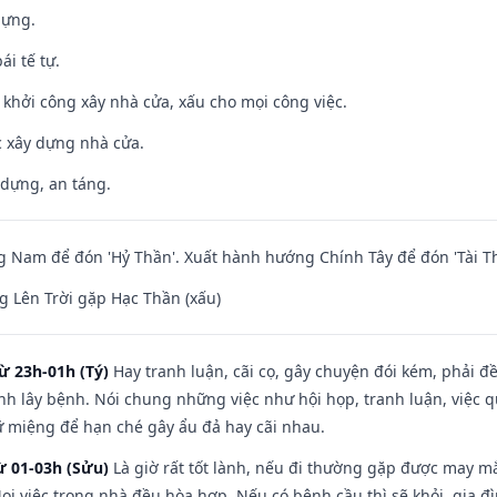
dựng.
ái tế tự.
ỵ khởi công xây nhà cửa, xấu cho mọi công việc.
ệc xây dựng nhà cửa.
 dựng, an táng.
Nam để đón 'Hỷ Thần'. Xuất hành hướng Chính Tây để đón 'Tài Th
 Lên Trời gặp Hạc Thần (xấu)
ừ 23h-01h (Tý)
Hay tranh luận, cãi cọ, gây chuyện đói kém, phải đ
nh lây bệnh. Nói chung những việc như hội họp, tranh luận, việc q
iữ miệng để hạn ché gây ẩu đả hay cãi nhau.
ừ 01-03h (Sửu)
Là giờ rất tốt lành, nếu đi thường gặp được may mắ
ọi việc trong nhà đều hòa hợp. Nếu có bệnh cầu thì sẽ khỏi, gia 