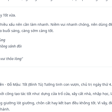
y Tốt vừa.
chiều xấu nên cần làm nhanh. Niềm vui nhanh chóng, nên dùng để 
ào buổi sáng, càng sớm càng tốt.
hùng
hồng sánh đôi
vui thỏa lòng”
ên - Đỗ Mậu: Tốt (Bình Tú) Tướng tinh con vượn, chủ trị ngày thứ 4.
hởi công tạo tác tốt như: dựng cửa trổ cửa, xây cất nhà, nhập học,
ng giường lót giường, chôn cất hay kết bạn đều không tốt. Vì vậy, 
 hành.