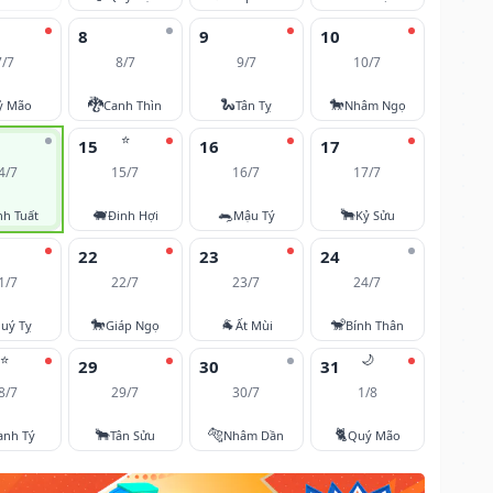
8
9
10
7/7
8/7
9/7
10/7
🐉
🐍
🐎
ỷ Mão
Canh Thìn
Tân Tỵ
Nhâm Ngọ
⭐
15
16
17
4/7
15/7
16/7
17/7
🐖
🐀
🐂
nh Tuất
Đinh Hợi
Mậu Tý
Kỷ Sửu
22
23
24
1/7
22/7
23/7
24/7
🐎
🐐
🐒
uý Tỵ
Giáp Ngọ
Ất Mùi
Bính Thân
⭐
🌙
29
30
31
8/7
29/7
30/7
1/8
🐂
🐅
🐈
anh Tý
Tân Sửu
Nhâm Dần
Quý Mão