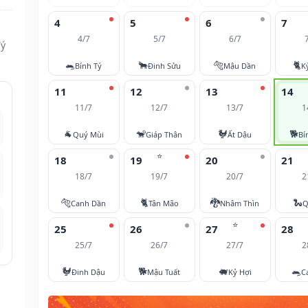
4
5
6
7
4/7
5/7
6/7
Tý
🐀
🐂
🐅
🐈
Bính Tý
Đinh Sửu
Mậu Dần
K
11
12
13
14
11/7
12/7
13/7
1
🐐
🐒
🐓
🐕
Quý Mùi
Giáp Thân
Ất Dậu
Bí
⭐
18
19
20
21
18/7
19/7
20/7
2
🐅
🐈
🐉
🐍
Canh Dần
Tân Mão
Nhâm Thìn
Q
⭐
25
26
27
28
25/7
26/7
27/7
2
🐓
🐕
🐖
🐀
Đinh Dậu
Mậu Tuất
Kỷ Hợi
C