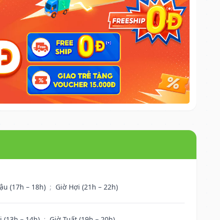
ậu (17h – 18h)
;
Giờ Hợi (21h – 22h)
i (13h – 14h)
;
Giờ Tuất (19h – 20h)