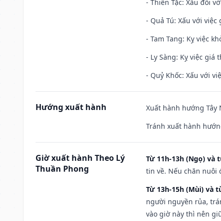
- Thiên Tặc: Xấu đối vớ
- Quả Tú: Xấu với việc g
- Tam Tang: Kỵ việc khở
- Ly Sàng: Kỵ việc giá t
- Quỷ Khốc: Xấu với việ
Hướng xuất hành
Xuất hành hướng Tây N
Tránh xuất hành hướng
Giờ xuất hành Theo Lý
Từ 11h-13h (Ngọ) và t
Thuần Phong
tin về. Nếu chăn nuôi 
Từ 13h-15h (Mùi) và t
người nguyền rủa, trá
vào giờ này thì nên g