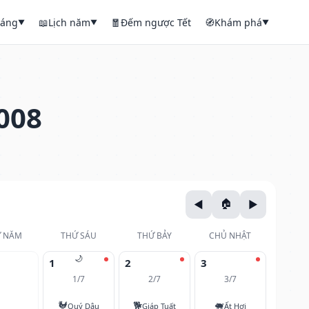
háng
📖
Lịch năm
🧧
Đếm ngược Tết
🧭
Khám phá
▼
▼
▼
008
 NĂM
THỨ SÁU
THỨ BẢY
CHỦ NHẬT
🌙
1
2
3
1/7
2/7
3/7
🐓
🐕
🐖
Quý Dậu
Giáp Tuất
Ất Hợi