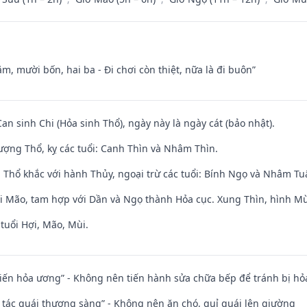
m, mười bốn, hai ba - Đi chơi còn thiệt, nữa là đi buôn”
Can sinh Chi (Hỏa sinh Thổ), ngày này là ngày cát (bảo nhật).
ợng Thổ, kỵ các tuổi: Canh Thìn và Nhâm Thìn.
 Thổ khắc với hành Thủy, ngoại trừ các tuổi: Bính Ngọ và Nhâm T
ới Mão, tam hợp với Dần và Ngọ thành Hỏa cục. Xung Thìn, hình Mùi
tuổi Hợi, Mão, Mùi.
t kiến hỏa ương” - Không nên tiến hành sửa chữa bếp để tránh bị hỏa
n tác quái thượng sàng” - Không nên ăn chó, quỉ quái lên giường