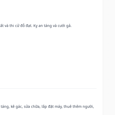
ất và thi cử đỗ đạt. Kỵ an táng và cưới gả.
 táng, kê gác, sửa chữa, lắp đặt máy, thuê thêm người,