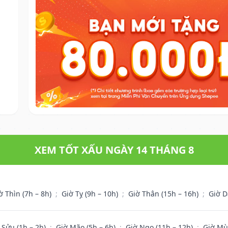
XEM TỐT XẤU NGÀY 14 THÁNG 8
ờ Thìn (7h – 8h)
;
Giờ Tỵ (9h – 10h)
;
Giờ Thân (15h – 16h)
;
Giờ D
 Sửu (1h – 2h)
;
Giờ Mão (5h – 6h)
;
Giờ Ngọ (11h – 12h)
;
Giờ Mù