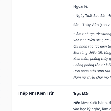
Ngoại lệ
:
- Ngày Tuất Sao Sâm 
Sâm: Thủy Viên (con vư
“Sâm tinh tạo tác vượng
Văn tinh triều diệu, đạ
Chỉ nhân tạo tác điền t
Mai táng chiêu tật, tán
Khai môn, phóng thủy g
Phòng phòng tôn tử kiến
Hôn nhân hứa định tao 
Nam nữ chiêu khai mộ l
Thập Nhị Kiến Trừ
Trực Mãn
Nên làm
: Xuất hành, 
vào học kỹ nghệ, làm 