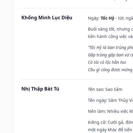
Khổng Minh Lục Diệu
Ngày:
Tốc Hỷ
- tức ngà
Buổi sáng tốt, nhưng 
tiến hành công việc v
“Tốc Hỷ là bạn trùng p
Gặp trùng gặp bạn vợ c
Có tài có lộc hẳn hoi
Cầu gì cũng được mừng 
Nhị Thập Bát Tú
Tên sao
: Sao Sâm
Tên ngày
: Sâm Thủy Vi
Nên làm
: Nhiều việc k
Kiêng cữ
: Cưới gả, đó
một ngày khác để tiến