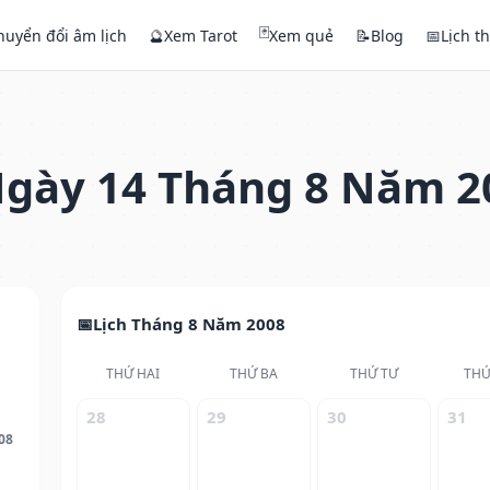
🃏
huyển đổi âm lịch
🔮
Xem Tarot
Xem quẻ
📝
Blog
📅
Lịch t
gày 14 Tháng 8 Năm 2
Lịch Tháng 8 Năm 2008
THỨ HAI
THỨ BA
THỨ TƯ
THỨ
28
29
30
31
08