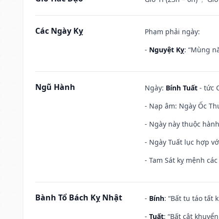
Các Ngày Kỵ
Phạm phải ngày:
-
Nguyệt Kỵ
: “Mùng nă
Ngũ Hành
Ngày:
Bính Tuất
- tức 
- Nạp âm: Ngày Ốc Thư
- Ngày này thuộc hành
- Ngày Tuất lục hợp v
- Tam Sát kỵ mệnh các 
Bành Tổ Bách Kỵ Nhật
-
Bính
: “Bất tu táo tấ
-
Tuất
: “Bất cật khuyể