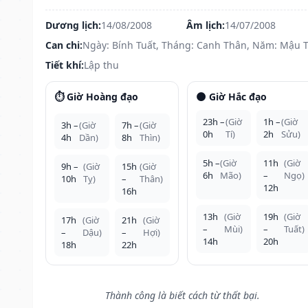
Dương lịch:
14/08/2008
Âm lịch:
14/07/2008
Can chi:
Ngày: Bính Tuất, Tháng: Canh Thân, Năm: Mậu 
Tiết khí:
Lập thu
⏱️ Giờ Hoàng đạo
🌑 Giờ Hắc đạo
23h –
(Giờ
1h –
(Giờ
3h –
(Giờ
7h –
(Giờ
0h
Tí)
2h
Sửu)
4h
Dần)
8h
Thìn)
5h –
(Giờ
11h
(Giờ
9h –
(Giờ
15h
(Giờ
6h
Mão)
–
Ngọ)
10h
Tỵ)
–
Thân)
12h
16h
13h
(Giờ
19h
(Giờ
17h
(Giờ
21h
(Giờ
–
Mùi)
–
Tuất)
–
Dậu)
–
Hợi)
14h
20h
18h
22h
Thành công là biết cách từ thất bại.