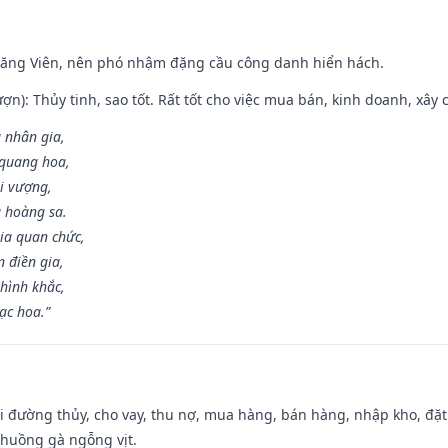
Đăng Viên, nên phó nhậm đặng cầu công danh hiển hách.
ợn): Thủy tinh, sao tốt. Rất tốt cho việc mua bán, kinh doanh, xây c
 nhân gia,
i quang hoa,
ài vượng,
g hoàng sa.
ia quan chức,
 điền gia,
hình khắc,
ạc hoa.”
đi đường thủy, cho vay, thu nợ, mua hàng, bán hàng, nhập kho, đặt
chuồng gà ngỗng vịt.