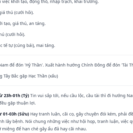
i việc khởi tạo, động thổ, nhập trạch, khai trương.
iá thú (cưới hỏi).
i tạo, giá thú, an táng.
hú (cưới hỏi).
c tế tự (cúng bái), mai táng.
am để đón 'Hỷ Thần'. Xuất hành hướng Chính Đông để đón 'Tài Th
 Tây Bắc gặp Hạc Thần (xấu)
ừ 23h-01h (Tý)
Tin vui sắp tới, nếu cầu lộc, cầu tài thì đi hướng 
đều gặp thuận lợi.
ừ 01-03h (Sửu)
Hay tranh luận, cãi cọ, gây chuyện đói kém, phải đ
nh lây bệnh. Nói chung những việc như hội họp, tranh luận, việc q
iữ miệng để hạn ché gây ẩu đả hay cãi nhau.