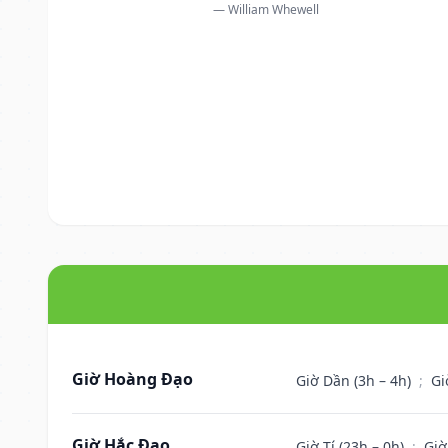
— William Whewell
Giờ Hoàng Đạo
Giờ Dần (3h – 4h)
;
Gi
Giờ Hắc Đạo
Giờ Tí (23h – 0h)
;
Giờ