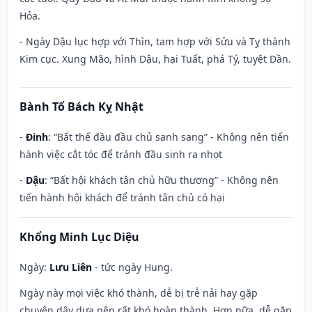
Hỏa.
- Ngày Dậu lục hợp với Thìn, tam hợp với Sửu và Tỵ thành
Kim cục. Xung Mão, hình Dậu, hại Tuất, phá Tý, tuyệt Dần.
Bành Tổ Bách Kỵ Nhật
-
Đinh
: “Bất thế đầu đầu chủ sanh sang” - Không nên tiến
hành việc cắt tóc để tránh đầu sinh ra nhọt
-
Dậu
: “Bất hội khách tân chủ hữu thương” - Không nên
tiến hành hội khách để tránh tân chủ có hại
Khổng Minh Lục Diệu
Ngày:
Lưu Liên
- tức ngày Hung.
Ngày này mọi việc khó thành, dễ bị trễ nải hay gặp
chuyện dây dưa nên rất khó hoàn thành. Hơn nữa, dễ gặp