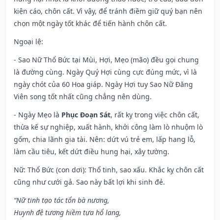
kiện cáo, chôn cất. Vì vậy, để tránh điềm giữ quý bạn nên
chọn một ngày tốt khác để tiến hành chôn cất.
Ngoại lệ
:
- Sao Nữ Thổ Bức tại Mùi, Hợi, Mẹo (mão) đều gọi chung
là đường cùng. Ngày Quý Hợi cùng cực đúng mức, vì là
ngày chót của 60 Hoa giáp. Ngày Hợi tuy Sao Nữ Đăng
Viên song tốt nhất cũng chẳng nên dùng.
- Ngày Mẹo là
Phục Đoạn Sát
, rất kỵ trong việc chôn cất,
thừa kế sự nghiệp, xuất hành, khởi công làm lò nhuộm lò
gốm, chia lãnh gia tài. Nên: dứt vú trẻ em, lấp hang lỗ,
làm cầu tiêu, kết dứt điều hung hại, xây tường.
Nữ: Thổ Bức (con dơi): Thổ tinh, sao xấu. Khắc kỵ chôn cất
cũng như cưới gả. Sao này bất lợi khi sinh đẻ.
“Nữ tinh tạo tác tổn bà nương,
Huynh đệ tương hiềm tựa hổ lang,