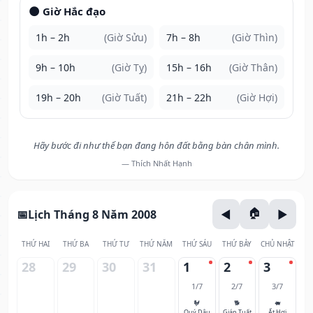
🌑 Giờ Hắc đạo
1h – 2h
(Giờ Sửu)
7h – 8h
(Giờ Thìn)
9h – 10h
(Giờ Tỵ)
15h – 16h
(Giờ Thân)
19h – 20h
(Giờ Tuất)
21h – 22h
(Giờ Hợi)
Hãy bước đi như thể bạn đang hôn đất bằng bàn chân mình.
— Thích Nhất Hạnh
Lịch Tháng 8 Năm 2008
THỨ HAI
THỨ BA
THỨ TƯ
THỨ NĂM
THỨ SÁU
THỨ BẢY
CHỦ NHẬT
28
29
30
31
1
2
3
1/7
2/7
3/7
🐓
🐕
🐖
Quý Dậu
Giáp Tuất
Ất Hợi