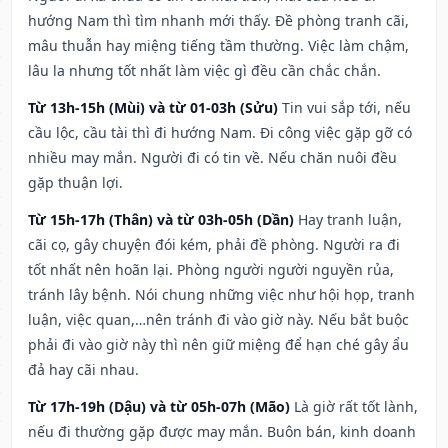
hướng Nam thì tìm nhanh mới thấy. Đề phòng tranh cãi,
mâu thuẫn hay miệng tiếng tầm thường. Việc làm chậm,
lâu la nhưng tốt nhất làm việc gì đều cần chắc chắn.
Từ 13h-15h (Mùi) và từ 01-03h (Sửu)
Tin vui sắp tới, nếu
cầu lộc, cầu tài thì đi hướng Nam. Đi công việc gặp gỡ có
nhiều may mắn. Người đi có tin về. Nếu chăn nuôi đều
gặp thuận lợi.
Từ 15h-17h (Thân) và từ 03h-05h (Dần)
Hay tranh luận,
cãi cọ, gây chuyện đói kém, phải đề phòng. Người ra đi
tốt nhất nên hoãn lại. Phòng người người nguyền rủa,
tránh lây bệnh. Nói chung những việc như hội họp, tranh
luận, việc quan,…nên tránh đi vào giờ này. Nếu bắt buộc
phải đi vào giờ này thì nên giữ miệng để hạn ché gây ẩu
đả hay cãi nhau.
Từ 17h-19h (Dậu) và từ 05h-07h (Mão)
Là giờ rất tốt lành,
nếu đi thường gặp được may mắn. Buôn bán, kinh doanh