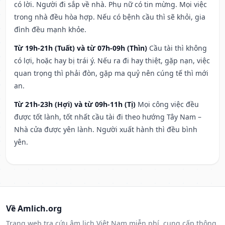
có lời. Người đi sắp về nhà. Phụ nữ có tin mừng. Mọi việc
trong nhà đều hòa hợp. Nếu có bệnh cầu thì sẽ khỏi, gia
đình đều mạnh khỏe.
Từ 19h-21h (Tuất) và từ 07h-09h (Thìn)
Cầu tài thì không
có lợi, hoặc hay bị trái ý. Nếu ra đi hay thiệt, gặp nạn, việc
quan trọng thì phải đòn, gặp ma quỷ nên cúng tế thì mới
an.
Từ 21h-23h (Hợi) và từ 09h-11h (Tị)
Mọi công việc đều
được tốt lành, tốt nhất cầu tài đi theo hướng Tây Nam –
Nhà cửa được yên lành. Người xuất hành thì đều bình
yên.
Về Amlich.org
Trang web tra cứu âm lịch Việt Nam miễn phí, cung cấp thông