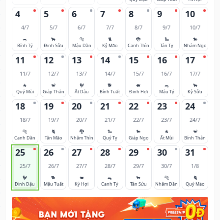
4
5
6
7
8
9
10
4/7
5/7
6/7
7/7
8/7
9/7
10/7
🐀
🐂
🐅
🐈
🐉
🐍
🐎
Bính Tý
Đinh Sửu
Mậu Dần
Kỷ Mão
Canh Thìn
Tân Tỵ
Nhâm Ngọ
11
12
13
14
15
16
17
11/7
12/7
13/7
14/7
15/7
16/7
17/7
🐐
🐒
🐓
🐕
🐖
🐀
🐂
Quý Mùi
Giáp Thân
Ất Dậu
Bính Tuất
Đinh Hợi
Mậu Tý
Kỷ Sửu
18
19
20
21
22
23
24
18/7
19/7
20/7
21/7
22/7
23/7
24/7
🐅
🐈
🐉
🐍
🐎
🐐
🐒
Canh Dần
Tân Mão
Nhâm Thìn
Quý Tỵ
Giáp Ngọ
Ất Mùi
Bính Thân
25
26
27
28
29
30
31
25/7
26/7
27/7
28/7
29/7
30/7
1/8
🐓
🐕
🐖
🐀
🐂
🐅
🐈
Đinh Dậu
Mậu Tuất
Kỷ Hợi
Canh Tý
Tân Sửu
Nhâm Dần
Quý Mão