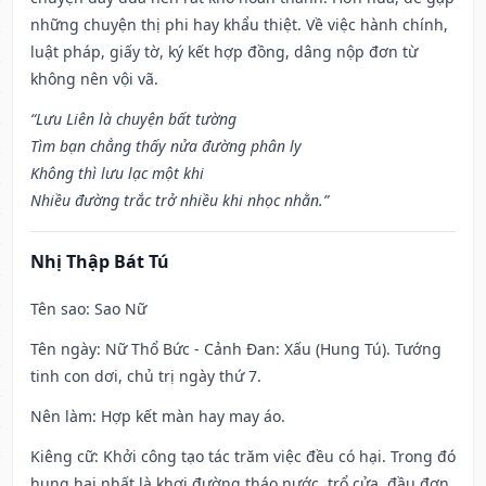
những chuyện thị phi hay khẩu thiệt. Về việc hành chính,
luật pháp, giấy tờ, ký kết hợp đồng, dâng nộp đơn từ
không nên vội vã.
“Lưu Liên là chuyện bất tường
Tìm bạn chẳng thấy nửa đường phân ly
Không thì lưu lạc một khi
Nhiều đường trắc trở nhiều khi nhọc nhằn.”
Nhị Thập Bát Tú
Tên sao
: Sao Nữ
Tên ngày
: Nữ Thổ Bức - Cảnh Đan: Xấu (Hung Tú). Tướng
tinh con dơi, chủ trị ngày thứ 7.
Nên làm
: Hợp kết màn hay may áo.
Kiêng cữ
: Khởi công tạo tác trăm việc đều có hại. Trong đó
hung hại nhất là khơi đường tháo nước, trổ cửa, đầu đơn