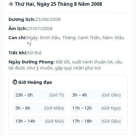
☀️ Thứ Hai, Ngày 25 Tháng 8 Năm 2008
Dương lịch:
25/08/2008
Âm lịch:
25/07/2008
Can chi:
Ngày: Đinh Dậu, Tháng: Canh Thân, Năm: Mậu
Tý
Tiết khí:
Xử thử
Ngày Đường Phong:
Rất tốt, xuất hành thuận lợi, cầu
tài được như ý muốn, gặp quý nhân phù trợ
⏱️ Giờ Hoàng đạo
23h – 0h
(Giờ Tí)
3h – 4h
(Giờ Dần)
5h – 6h
(Giờ Mão)
11h – 12h
(Giờ Ngọ)
13h – 14h
(Giờ Mùi)
17h – 18h
(Giờ Dậu)