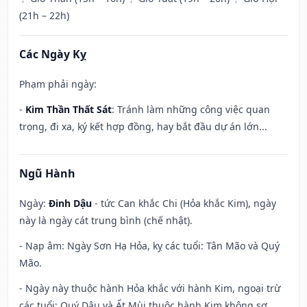
(21h – 22h)
Các Ngày Kỵ
Phạm phải ngày:
-
Kim Thần Thất Sát
: Tránh làm những công việc quan
trọng, đi xa, ký kết hợp đồng, hay bắt đầu dự án lớn...
Ngũ Hành
Ngày:
Đinh Dậu
- tức Can khắc Chi (Hỏa khắc Kim), ngày
này là ngày cát trung bình (chế nhật).
- Nạp âm: Ngày Sơn Hạ Hỏa, kỵ các tuổi: Tân Mão và Quý
Mão.
- Ngày này thuộc hành Hỏa khắc với hành Kim, ngoại trừ
các tuổi: Quý Dậu và Ất Mùi thuộc hành Kim không sợ