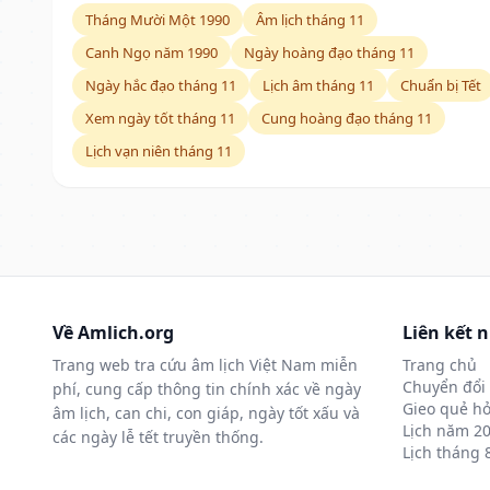
Tháng Mười Một 1990
Âm lịch tháng 11
Canh Ngọ năm 1990
Ngày hoàng đạo tháng 11
Ngày hắc đạo tháng 11
Lịch âm tháng 11
Chuẩn bị Tết
Xem ngày tốt tháng 11
Cung hoàng đạo tháng 11
Lịch vạn niên tháng 11
Về Amlich.org
Liên kết 
Trang web tra cứu âm lịch Việt Nam miễn
Trang chủ
Chuyển đổi 
phí, cung cấp thông tin chính xác về ngày
Gieo quẻ hỏ
âm lịch, can chi, con giáp, ngày tốt xấu và
Lịch năm 2
các ngày lễ tết truyền thống.
Lịch tháng 