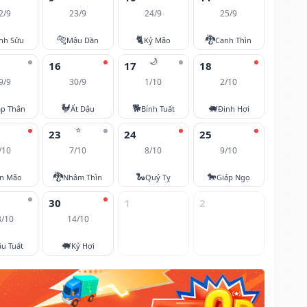
2/9
23/9
24/9
25/9
🐅
🐈
🐉
nh Sửu
Mậu Dần
Kỷ Mão
Canh Thìn
🌙
16
17
18
9/9
30/9
1/10
2/10
🐓
🐕
🐖
áp Thân
Ất Dậu
Bính Tuất
Đinh Hợi
⭐
23
24
25
/10
7/10
8/10
9/10
🐉
🐍
🐎
ân Mão
Nhâm Thìn
Quý Tỵ
Giáp Ngọ
30
1
2
3/10
14/10
🐖
u Tuất
Kỷ Hợi