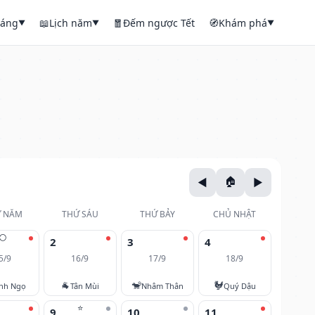
háng
📖
Lịch năm
🧧
Đếm ngược Tết
🧭
Khám phá
▼
▼
▼
 NĂM
THỨ SÁU
THỨ BẢY
CHỦ NHẬT
🌕
2
3
4
5/9
16/9
17/9
18/9
🐐
🐒
🐓
nh Ngọ
Tân Mùi
Nhâm Thân
Quý Dậu
⭐
9
10
11