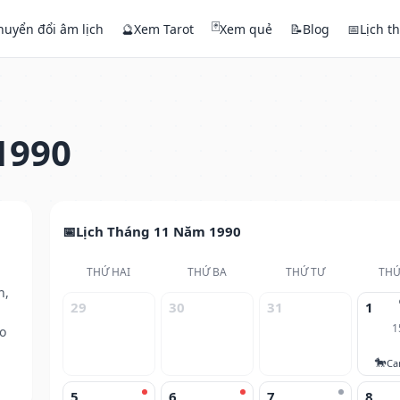
🃏
huyển đổi âm lịch
🔮
Xem Tarot
Xem quẻ
📝
Blog
📅
Lịch t
1990
Lịch Tháng 11 Năm 1990
THỨ HAI
THỨ BA
THỨ TƯ
THỨ
h,
29
30
31
1
1
o
🐎
Ca
5
6
7
8