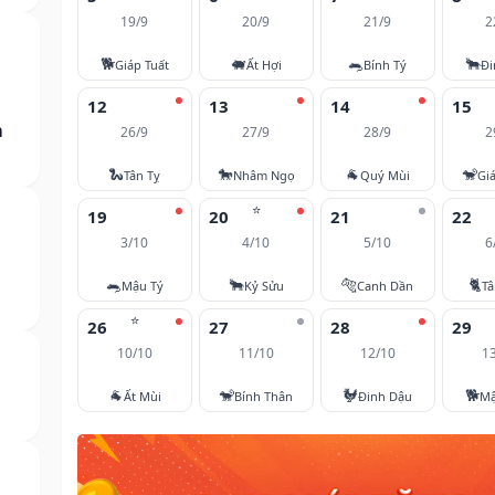
19/9
20/9
21/9
2
🐕
🐖
🐀
🐂
Giáp Tuất
Ất Hợi
Bính Tý
Đi
12
13
14
15
m
26/9
27/9
28/9
2
🐍
🐎
🐐
🐒
Tân Tỵ
Nhâm Ngọ
Quý Mùi
Gi
⭐
19
20
21
22
3/10
4/10
5/10
6
🐀
🐂
🐅
🐈
Mậu Tý
Kỷ Sửu
Canh Dần
T
⭐
26
27
28
29
10/10
11/10
12/10
1
🐐
🐒
🐓
🐕
Ất Mùi
Bính Thân
Đinh Dậu
Mậ