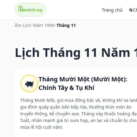
🗓️
Trang chủ
🔄
C
Amlich.org
Âm Lịch
>
Năm 1990
>
Tháng 11
Lịch Tháng 11 Năm 
Tháng Mười Một (Mười Một):
🐖
Chính Tây & Tụ Khí
Tháng Mười Một, gió mùa đông bắc về, không khí se lạn
gia đình quây quần bên bếp lửa, thưởng thức món ăn
truyền thống, kể chuyện xưa. Tháng này thuộc hoàng đạ
Tuất, nhấn mạnh giá trị sum họp, an lạc và chuẩn bị cho
mùa lễ hội cuối năm.