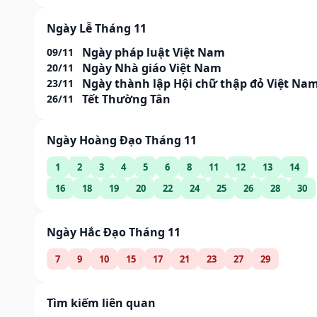
Ngày Lễ Tháng 11
Ngày pháp luật Việt Nam
09/11
Ngày Nhà giáo Việt Nam
20/11
Ngày thành lập Hội chữ thập đỏ Việt Na
23/11
Tết Thường Tân
26/11
Ngày Hoàng Đạo Tháng 11
1
2
3
4
5
6
8
11
12
13
14
16
18
19
20
22
24
25
26
28
30
Ngày Hắc Đạo Tháng 11
7
9
10
15
17
21
23
27
29
Tìm kiếm liên quan