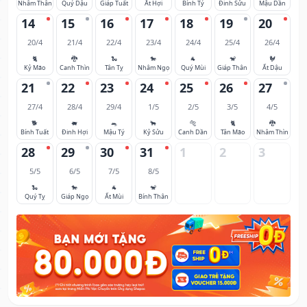
Nhâm Thân
Quý Dậu
Giáp Tuất
Ất Hợi
Bính Tý
Đinh Sửu
Mậu Dần
14
15
16
17
18
19
20
20/4
21/4
22/4
23/4
24/4
25/4
26/4
🐈
🐉
🐍
🐎
🐐
🐒
🐓
Kỷ Mão
Canh Thìn
Tân Tỵ
Nhâm Ngọ
Quý Mùi
Giáp Thân
Ất Dậu
21
22
23
24
25
26
27
27/4
28/4
29/4
1/5
2/5
3/5
4/5
🐕
🐖
🐀
🐂
🐅
🐈
🐉
Bính Tuất
Đinh Hợi
Mậu Tý
Kỷ Sửu
Canh Dần
Tân Mão
Nhâm Thìn
28
29
30
31
1
2
3
5/5
6/5
7/5
8/5
🐍
🐎
🐐
🐒
Quý Tỵ
Giáp Ngọ
Ất Mùi
Bính Thân