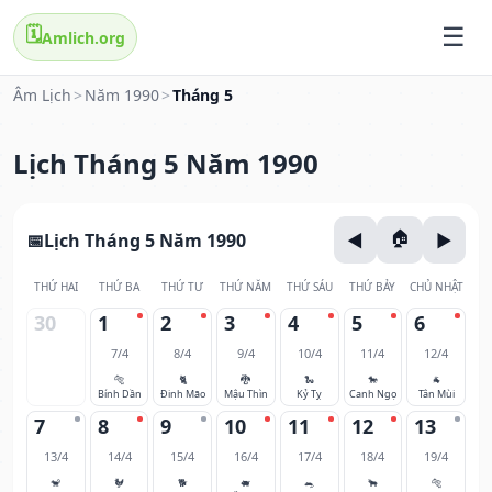
🗓️
Amlich.org
Âm Lịch
>
Năm 1990
>
Tháng 5
Lịch Tháng 5 Năm 1990
Lịch Tháng 5 Năm 1990
THỨ HAI
THỨ BA
THỨ TƯ
THỨ NĂM
THỨ SÁU
THỨ BẢY
CHỦ NHẬT
30
1
2
3
4
5
6
7/4
8/4
9/4
10/4
11/4
12/4
🐅
🐈
🐉
🐍
🐎
🐐
Bính Dần
Đinh Mão
Mậu Thìn
Kỷ Tỵ
Canh Ngọ
Tân Mùi
7
8
9
10
11
12
13
13/4
14/4
15/4
16/4
17/4
18/4
19/4
🐒
🐓
🐕
🐖
🐀
🐂
🐅