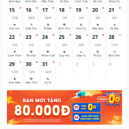
Bính Ngọ
Đinh Mùi
Mậu Thân
Kỷ Dậu
Canh Tuất
Tân Hợi
Nhâm Tý
15
16
17
18
19
20
21
27/8
28/8
29/8
1/9
2/9
3/9
4/9
🐂
🐅
🐈
🐉
🐍
🐎
🐐
Quý Sửu
Giáp Dần
Ất Mão
Bính Thìn
Đinh Tỵ
Mậu Ngọ
Kỷ Mùi
22
23
24
25
26
27
28
5/9
6/9
7/9
8/9
9/9
10/9
11/9
🐒
🐓
🐕
🐖
🐀
🐂
🐅
Canh Thân
Tân Dậu
Nhâm Tuất
Quý Hợi
Giáp Tý
Ất Sửu
Bính Dần
29
30
31
1
2
3
4
12/9
13/9
14/9
🐈
🐉
🐍
Đinh Mão
Mậu Thìn
Kỷ Tỵ