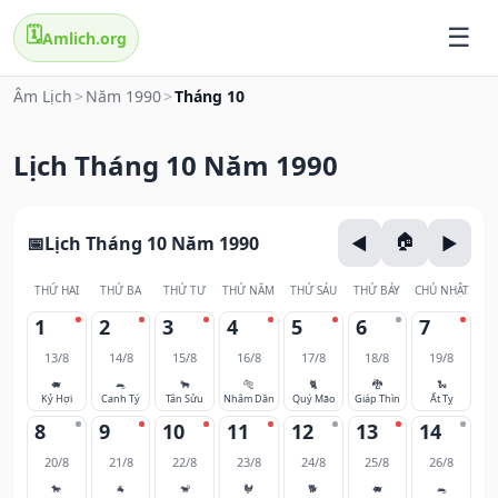
🗓️
Amlich.org
Âm Lịch
>
Năm 1990
>
Tháng 10
Lịch Tháng 10 Năm 1990
Lịch Tháng 10 Năm 1990
THỨ HAI
THỨ BA
THỨ TƯ
THỨ NĂM
THỨ SÁU
THỨ BẢY
CHỦ NHẬT
1
2
3
4
5
6
7
13/8
14/8
15/8
16/8
17/8
18/8
19/8
🐖
🐀
🐂
🐅
🐈
🐉
🐍
Kỷ Hợi
Canh Tý
Tân Sửu
Nhâm Dần
Quý Mão
Giáp Thìn
Ất Tỵ
8
9
10
11
12
13
14
20/8
21/8
22/8
23/8
24/8
25/8
26/8
🐎
🐐
🐒
🐓
🐕
🐖
🐀