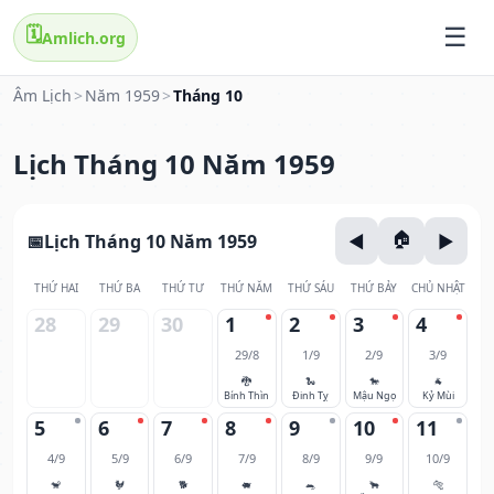
🗓️
Amlich.org
Âm Lịch
>
Năm 1959
>
Tháng 10
Lịch Tháng 10 Năm 1959
Lịch Tháng 10 Năm 1959
THỨ HAI
THỨ BA
THỨ TƯ
THỨ NĂM
THỨ SÁU
THỨ BẢY
CHỦ NHẬT
28
29
30
1
2
3
4
29/8
1/9
2/9
3/9
🐉
🐍
🐎
🐐
Bính Thìn
Đinh Tỵ
Mậu Ngọ
Kỷ Mùi
5
6
7
8
9
10
11
4/9
5/9
6/9
7/9
8/9
9/9
10/9
🐒
🐓
🐕
🐖
🐀
🐂
🐅