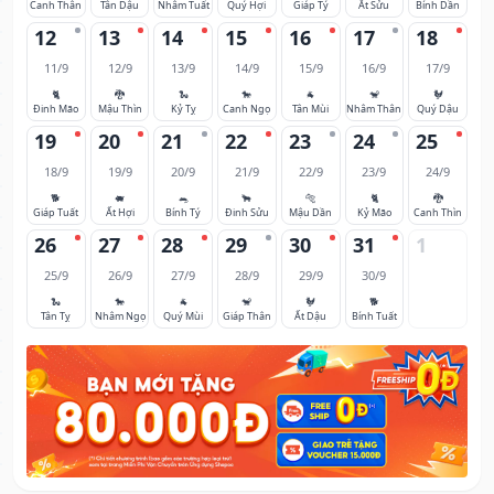
Canh Thân
Tân Dậu
Nhâm Tuất
Quý Hợi
Giáp Tý
Ất Sửu
Bính Dần
12
13
14
15
16
17
18
11/9
12/9
13/9
14/9
15/9
16/9
17/9
🐈
🐉
🐍
🐎
🐐
🐒
🐓
Đinh Mão
Mậu Thìn
Kỷ Tỵ
Canh Ngọ
Tân Mùi
Nhâm Thân
Quý Dậu
19
20
21
22
23
24
25
18/9
19/9
20/9
21/9
22/9
23/9
24/9
🐕
🐖
🐀
🐂
🐅
🐈
🐉
Giáp Tuất
Ất Hợi
Bính Tý
Đinh Sửu
Mậu Dần
Kỷ Mão
Canh Thìn
26
27
28
29
30
31
1
25/9
26/9
27/9
28/9
29/9
30/9
🐍
🐎
🐐
🐒
🐓
🐕
Tân Tỵ
Nhâm Ngọ
Quý Mùi
Giáp Thân
Ất Dậu
Bính Tuất