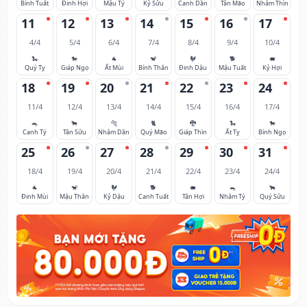
Bính Tuất
Đinh Hợi
Mậu Tý
Kỷ Sửu
Canh Dần
Tân Mão
Nhâm Thìn
11
12
13
14
15
16
17
4/4
5/4
6/4
7/4
8/4
9/4
10/4
🐍
🐎
🐐
🐒
🐓
🐕
🐖
Quý Tỵ
Giáp Ngọ
Ất Mùi
Bính Thân
Đinh Dậu
Mậu Tuất
Kỷ Hợi
18
19
20
21
22
23
24
11/4
12/4
13/4
14/4
15/4
16/4
17/4
🐀
🐂
🐅
🐈
🐉
🐍
🐎
Canh Tý
Tân Sửu
Nhâm Dần
Quý Mão
Giáp Thìn
Ất Tỵ
Bính Ngọ
25
26
27
28
29
30
31
18/4
19/4
20/4
21/4
22/4
23/4
24/4
🐐
🐒
🐓
🐕
🐖
🐀
🐂
Đinh Mùi
Mậu Thân
Kỷ Dậu
Canh Tuất
Tân Hợi
Nhâm Tý
Quý Sửu