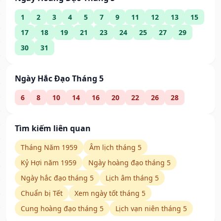
1
2
3
4
5
7
9
11
12
13
15
17
18
19
21
23
24
25
27
29
30
31
Ngày Hắc Đạo Tháng 5
6
8
10
14
16
20
22
26
28
Tìm kiếm liên quan
Tháng Năm 1959
Âm lịch tháng 5
Kỷ Hợi năm 1959
Ngày hoàng đạo tháng 5
Ngày hắc đạo tháng 5
Lịch âm tháng 5
Chuẩn bị Tết
Xem ngày tốt tháng 5
Cung hoàng đạo tháng 5
Lịch vạn niên tháng 5