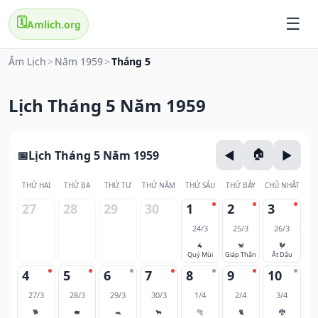
🗓️
Amlich.org
Âm Lịch
>
Năm 1959
>
Tháng 5
Lịch Tháng 5 Năm 1959
Lịch Tháng 5 Năm 1959
THỨ HAI
THỨ BA
THỨ TƯ
THỨ NĂM
THỨ SÁU
THỨ BẢY
CHỦ NHẬT
27
28
29
30
1
2
3
24/3
25/3
26/3
🐐
🐒
🐓
Quý Mùi
Giáp Thân
Ất Dậu
4
5
6
7
8
9
10
27/3
28/3
29/3
30/3
1/4
2/4
3/4
🐕
🐖
🐀
🐂
🐅
🐈
🐉