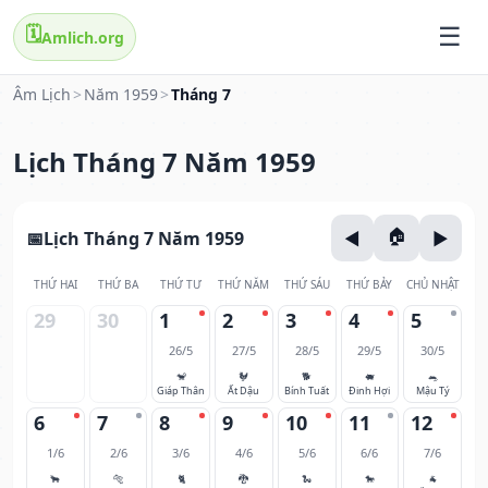
🗓️
Amlich.org
Âm Lịch
>
Năm 1959
>
Tháng 7
Lịch Tháng 7 Năm 1959
Lịch Tháng 7 Năm 1959
THỨ HAI
THỨ BA
THỨ TƯ
THỨ NĂM
THỨ SÁU
THỨ BẢY
CHỦ NHẬT
29
30
1
2
3
4
5
26/5
27/5
28/5
29/5
30/5
🐒
🐓
🐕
🐖
🐀
Giáp Thân
Ất Dậu
Bính Tuất
Đinh Hợi
Mậu Tý
6
7
8
9
10
11
12
1/6
2/6
3/6
4/6
5/6
6/6
7/6
🐂
🐅
🐈
🐉
🐍
🐎
🐐