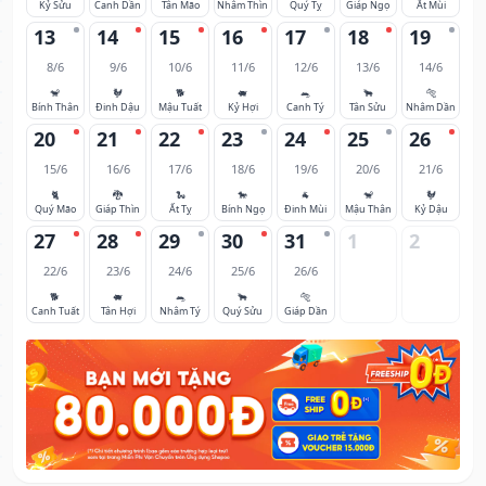
Kỷ Sửu
Canh Dần
Tân Mão
Nhâm Thìn
Quý Tỵ
Giáp Ngọ
Ất Mùi
13
14
15
16
17
18
19
8/6
9/6
10/6
11/6
12/6
13/6
14/6
🐒
🐓
🐕
🐖
🐀
🐂
🐅
Bính Thân
Đinh Dậu
Mậu Tuất
Kỷ Hợi
Canh Tý
Tân Sửu
Nhâm Dần
20
21
22
23
24
25
26
15/6
16/6
17/6
18/6
19/6
20/6
21/6
🐈
🐉
🐍
🐎
🐐
🐒
🐓
Quý Mão
Giáp Thìn
Ất Tỵ
Bính Ngọ
Đinh Mùi
Mậu Thân
Kỷ Dậu
27
28
29
30
31
1
2
22/6
23/6
24/6
25/6
26/6
🐕
🐖
🐀
🐂
🐅
Canh Tuất
Tân Hợi
Nhâm Tý
Quý Sửu
Giáp Dần