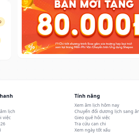
9
nhanh
Tính năng
Xem âm lịch hôm nay
âm lịch
Chuyển đổi dương lịch sang âm
i việc
Gieo quẻ hỏi việc
026
Tra cứu can chi
8
Xem ngày tốt xấu