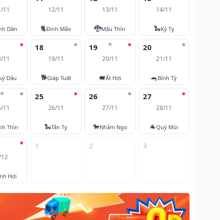
1/11
12/11
13/11
14/11
🐈
🐉
🐍
nh Dần
Đinh Mão
Mậu Thìn
Kỷ Tỵ
⭐
18
19
20
8/11
19/11
20/11
21/11
🐕
🐖
🐀
uý Dậu
Giáp Tuất
Ất Hợi
Bính Tý
⭐
25
26
27
5/11
26/11
27/11
28/11
🐍
🐎
🐐
nh Thìn
Tân Tỵ
Nhâm Ngọ
Quý Mùi
1
2
3
/12
nh Hợi