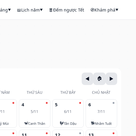
háng
📖
Lịch năm
🧧
Đếm ngược Tết
🧭
Khám phá
▼
▼
▼
 NĂM
THỨ SÁU
THỨ BẢY
CHỦ NHẬT
4
5
6
/11
5/11
6/11
7/11
🐒
🐓
🐕
ỷ Mùi
Canh Thân
Tân Dậu
Nhâm Tuất
11
12
13