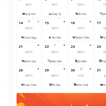
8/11
9/11
10/11
1
🐖
🐀
🐂
🐅
Quý Hợi
Giáp Tý
Ất Sửu
Bí
🌕
14
15
16
17
15/11
16/11
17/11
1
🐎
🐐
🐒
🐓
Canh Ngọ
Tân Mùi
Nhâm Thân
Q
⭐
21
22
23
24
22/11
23/11
24/11
2
🐂
🐅
🐈
🐉
Đinh Sửu
Mậu Dần
Kỷ Mão
Ca
🌙
28
29
30
31
29/11
30/11
1/12
2
🐒
🐓
🐕
🐖
Giáp Thân
Ất Dậu
Bính Tuất
Đi