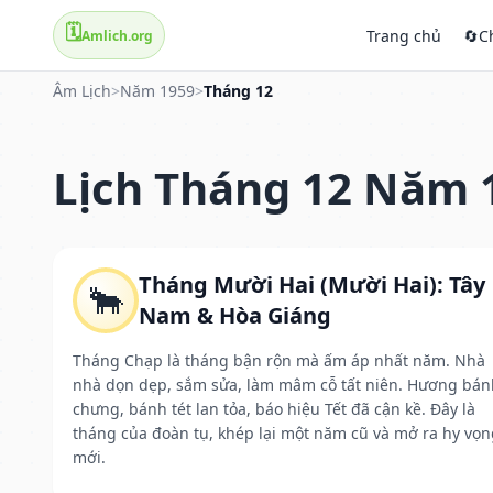
🗓️
Trang chủ
🔄
C
Amlich.org
Âm Lịch
>
Năm 1959
>
Tháng 12
Lịch Tháng 12 Năm 
Tháng Mười Hai (Mười Hai): Tây
🐂
Nam & Hòa Giáng
Tháng Chạp là tháng bận rộn mà ấm áp nhất năm. Nhà
nhà dọn dẹp, sắm sửa, làm mâm cỗ tất niên. Hương bán
chưng, bánh tét lan tỏa, báo hiệu Tết đã cận kề. Đây là
tháng của đoàn tụ, khép lại một năm cũ và mở ra hy vọn
mới.