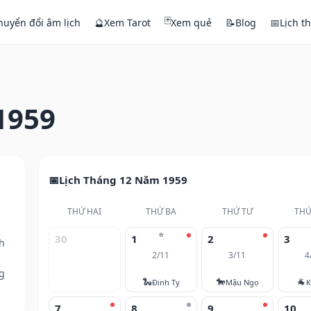
🃏
huyển đổi âm lịch
🔮
Xem Tarot
Xem quẻ
📝
Blog
📅
Lịch t
1959
Lịch Tháng 12 Năm 1959
THỨ HAI
THỨ BA
THỨ TƯ
THỨ
⭐
30
1
2
3
h
2/11
3/11
4
g
🐍
🐎
🐐
Đinh Tỵ
Mậu Ngọ
K
7
8
9
10