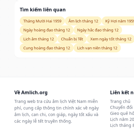
Tìm kiếm liên quan
Tháng Mười Hai 1959
Âm lịch tháng 12
Kỷ Hợi năm 195
Ngày hoàng đạo tháng 12
Ngày hắc đạo tháng 12
Lịch âm tháng 12
Chuẩn bị Tết
Xem ngày tốt tháng 12
Cung hoàng đạo tháng 12
Lịch vạn niên tháng 12
Về Amlich.org
Liên kết 
Trang web tra cứu âm lịch Việt Nam miễn
Trang chủ
Chuyển đổi 
phí, cung cấp thông tin chính xác về ngày
Gieo quẻ hỏ
âm lịch, can chi, con giáp, ngày tốt xấu và
Lịch năm 2
các ngày lễ tết truyền thống.
Lịch tháng 