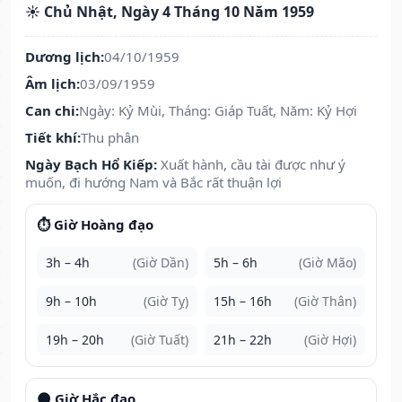
☀️ Chủ Nhật, Ngày 4 Tháng 10 Năm 1959
Dương lịch:
04/10/1959
Âm lịch:
03/09/1959
Can chi:
Ngày: Kỷ Mùi, Tháng: Giáp Tuất, Năm: Kỷ Hợi
Tiết khí:
Thu phân
Ngày Bạch Hổ Kiếp:
Xuất hành, cầu tài được như ý
muốn, đi hướng Nam và Bắc rất thuận lợi
⏱️ Giờ Hoàng đạo
3h – 4h
(Giờ Dần)
5h – 6h
(Giờ Mão)
9h – 10h
(Giờ Tỵ)
15h – 16h
(Giờ Thân)
19h – 20h
(Giờ Tuất)
21h – 22h
(Giờ Hợi)
🌑 Giờ Hắc đạo