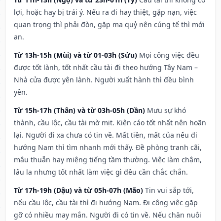
lợi, hoặc hay bị trái ý. Nếu ra đi hay thiệt, gặp nạn, việc
quan trọng thì phải đòn, gặp ma quỷ nên cúng tế thì mới
an.
Từ 13h-15h (Mùi) và từ 01-03h (Sửu)
Mọi công việc đều
được tốt lành, tốt nhất cầu tài đi theo hướng Tây Nam –
Nhà cửa được yên lành. Người xuất hành thì đều bình
yên.
Từ 15h-17h (Thân) và từ 03h-05h (Dần)
Mưu sự khó
thành, cầu lộc, cầu tài mờ mịt. Kiện cáo tốt nhất nên hoãn
lại. Người đi xa chưa có tin về. Mất tiền, mất của nếu đi
hướng Nam thì tìm nhanh mới thấy. Đề phòng tranh cãi,
mâu thuẫn hay miệng tiếng tầm thường. Việc làm chậm,
lâu la nhưng tốt nhất làm việc gì đều cần chắc chắn.
Từ 17h-19h (Dậu) và từ 05h-07h (Mão)
Tin vui sắp tới,
nếu cầu lộc, cầu tài thì đi hướng Nam. Đi công việc gặp
gỡ có nhiều may mắn. Người đi có tin về. Nếu chăn nuôi