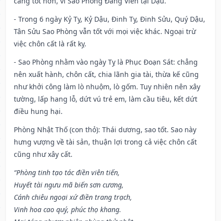
càng tốt hơn, vì Sao Phòng Đăng Viên tại Dậu.
- Trong 6 ngày Kỷ Tỵ, Kỷ Dậu, Đinh Tỵ, Đinh Sửu, Quý Dậu,
Tân Sửu Sao Phòng vẫn tốt với mọi việc khác. Ngoại trừ
việc chôn cất là rất kỵ.
- Sao Phòng nhằm vào ngày Tỵ là Phục Đoạn Sát: chẳng
nên xuất hành, chôn cất, chia lãnh gia tài, thừa kế cũng
như khởi công làm lò nhuộm, lò gốm. Tuy nhiên nên xây
tường, lấp hang lỗ, dứt vú trẻ em, làm cầu tiêu, kết dứt
điều hung hại.
Phòng Nhật Thố (con thỏ): Thái dương, sao tốt. Sao này
hưng vượng về tài sản, thuận lợi trong cả việc chôn cất
cũng như xây cất.
“Phòng tinh tạo tác điền viên tiến,
Huyết tài ngưu mã biến sơn cương,
Cánh chiêu ngoại xứ điền trang trạch,
Vinh hoa cao quý, phúc thọ khang.