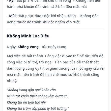
-
Kỷ
: “Bất phá khoán nhị chủ tịnh vong” - Không nên tiến
hành phá khoán để tránh cả 2 bên đều mất mát
-
Mùi
: “Bất phục dược độc khí nhập tràng” - Không nên
uống thuốc để tránh khí độc ngấm vào ruột
Khổng Minh Lục Diệu
Ngày:
Không Vong
- tức ngày Hung.
Mọi việc dễ bất thành. Công việc đi vào thế bế tắc, tiến độ
công việc bị trì trệ, trở ngại. Tiền bạc của cải thất thoát,
danh vọng cũng uy tín bị giảm xuống. Là một ngày xấu về
mọi mặt, nên tránh để hạn chế mưu sự khó thành công
như ý.
“Không Vong gặp quẻ khẩn cần
Bệnh tật khẩn thiết chẳng làm được chi
Không thì ôn tiểu thê nhi
Không thì trộm cắp phân ly bất tường.”