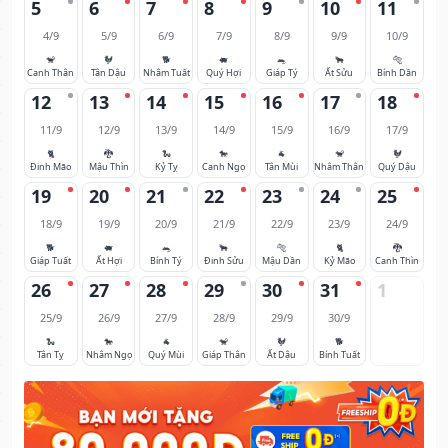
5
6
7
8
9
10
11
4/9
5/9
6/9
7/9
8/9
9/9
10/9
🐒
🐓
🐕
🐖
🐀
🐂
🐅
Canh Thân
Tân Dậu
Nhâm Tuất
Quý Hợi
Giáp Tý
Ất Sửu
Bính Dần
12
13
14
15
16
17
18
11/9
12/9
13/9
14/9
15/9
16/9
17/9
🐈
🐉
🐍
🐎
🐐
🐒
🐓
Đinh Mão
Mậu Thìn
Kỷ Tỵ
Canh Ngọ
Tân Mùi
Nhâm Thân
Quý Dậu
19
20
21
22
23
24
25
18/9
19/9
20/9
21/9
22/9
23/9
24/9
🐕
🐖
🐀
🐂
🐅
🐈
🐉
Giáp Tuất
Ất Hợi
Bính Tý
Đinh Sửu
Mậu Dần
Kỷ Mão
Canh Thìn
26
27
28
29
30
31
1
25/9
26/9
27/9
28/9
29/9
30/9
🐍
🐎
🐐
🐒
🐓
🐕
Tân Tỵ
Nhâm Ngọ
Quý Mùi
Giáp Thân
Ất Dậu
Bính Tuất