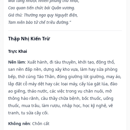
Mai táng nhược nhiên phùng thử nhật,
Cao quan tiến chức bái Quân vương.
Giá thú: Thường nga quy Nguyệt điện,
Tam niên bào tử chế triều đường.”
Thập Nhị Kiến Trừ
Trực Khai
Nên làm
: Xuất hành, đi tàu thuyền, khởi tạo, động thổ,
san nền đắp nền, dựng xây kho vựa, làm hay sửa phòng
bếp, thờ cúng Táo Thần, đóng giường lót giường, may áo,
lắp đặt cỗ máy dệt hay các loại máy, cấy lúa gặt lúa, đào
ao giếng, tháo nước, các việc trong vụ chăn nuôi, mở
thông hào rãnh, cầu thầy chữa bệnh, bốc thuốc, uống
thuốc, mua trâu, làm rượu, nhập học, học kỹ nghệ, vẽ
tranh, tu sửa cây cối.
Không nên
: Chôn cất