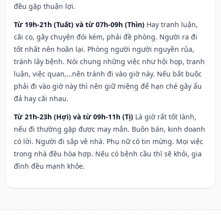
đều gặp thuận lợi.
Từ 19h-21h (Tuất) và từ 07h-09h (Thìn)
Hay tranh luận,
cãi cọ, gây chuyện đói kém, phải đề phòng. Người ra đi
tốt nhất nên hoãn lại. Phòng người người nguyền rủa,
tránh lây bệnh. Nói chung những việc như hội họp, tranh
luận, việc quan,…nên tránh đi vào giờ này. Nếu bắt buộc
phải đi vào giờ này thì nên giữ miệng để hạn ché gây ẩu
đả hay cãi nhau.
Từ 21h-23h (Hợi) và từ 09h-11h (Tị)
Là giờ rất tốt lành,
nếu đi thường gặp được may mắn. Buôn bán, kinh doanh
có lời. Người đi sắp về nhà. Phụ nữ có tin mừng. Mọi việc
trong nhà đều hòa hợp. Nếu có bệnh cầu thì sẽ khỏi, gia
đình đều mạnh khỏe.