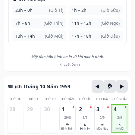
23h – 0h
(Giờ Tí)
1h – 2h
(Giờ Sửu)
7h – 8h
(Giờ Thìn)
11h – 12h
(Giờ Ngọ)
13h – 14h
(Giờ Mùi)
17h – 18h
(Giờ Dậu)
Một tâm hồn bình an là vũ khí mạnh nhất.
— Khuyết Danh
Lịch Tháng 10 Năm 1959
THỨ HAI
THỨ BA
THỨ TƯ
THỨ NĂM
THỨ SÁU
THỨ BẢY
CHỦ NHẬT
28
29
30
1
2
3
4
29/8
1/9
2/9
3/9
🐉
🐍
🐎
🐐
Bính Thìn
Đinh Tỵ
Mậu Ngọ
Kỷ Mùi