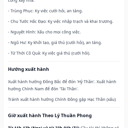
công xây nhà.
- Trùng Phục: Kỵ việc cưới hỏi, an táng.
- Chu Tước Hắc Đạo: Kỵ việc nhập trạch và khai trương.
- Nguyệt Hình: Xấu cho mọi công việc.
- Ngũ Hư: Kỵ khởi tạo, giá thú (cưới hỏi), an táng.
- Tứ Thời Cô Quả: Kỵ việc giá thú (cưới hỏi).
Hướng xuất hành
Xuất hành hướng Đông Bắc để đón 'Hỷ Thần'. Xuất hành
hướng Chính Nam để đón 'Tài Thần'.
Tránh xuất hành hướng Chính Đông gặp Hạc Thần (xấu)
Giờ xuất hành Theo Lý Thuần Phong
Từ 11h-13h (Ngọ) và từ 23h-01h (Tý)
Cầu tài thì không có