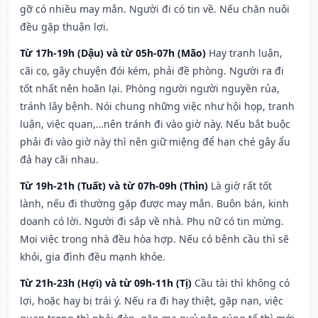
gỡ có nhiều may mắn. Người đi có tin về. Nếu chăn nuôi
đều gặp thuận lợi.
Từ 17h-19h (Dậu) và từ 05h-07h (Mão)
Hay tranh luận,
cãi cọ, gây chuyện đói kém, phải đề phòng. Người ra đi
tốt nhất nên hoãn lại. Phòng người người nguyền rủa,
tránh lây bệnh. Nói chung những việc như hội họp, tranh
luận, việc quan,…nên tránh đi vào giờ này. Nếu bắt buộc
phải đi vào giờ này thì nên giữ miệng để hạn ché gây ẩu
đả hay cãi nhau.
Từ 19h-21h (Tuất) và từ 07h-09h (Thìn)
Là giờ rất tốt
lành, nếu đi thường gặp được may mắn. Buôn bán, kinh
doanh có lời. Người đi sắp về nhà. Phụ nữ có tin mừng.
Mọi việc trong nhà đều hòa hợp. Nếu có bệnh cầu thì sẽ
khỏi, gia đình đều mạnh khỏe.
Từ 21h-23h (Hợi) và từ 09h-11h (Tị)
Cầu tài thì không có
lợi, hoặc hay bị trái ý. Nếu ra đi hay thiệt, gặp nạn, việc