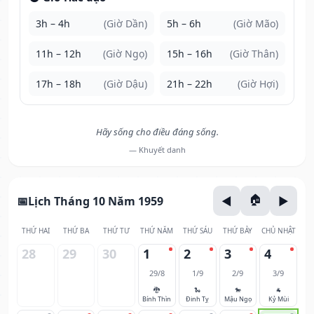
3h – 4h
(Giờ Dần)
5h – 6h
(Giờ Mão)
11h – 12h
(Giờ Ngọ)
15h – 16h
(Giờ Thân)
17h – 18h
(Giờ Dậu)
21h – 22h
(Giờ Hợi)
Hãy sống cho điều đáng sống.
— Khuyết danh
Lịch Tháng 10 Năm 1959
THỨ HAI
THỨ BA
THỨ TƯ
THỨ NĂM
THỨ SÁU
THỨ BẢY
CHỦ NHẬT
28
29
30
1
2
3
4
29/8
1/9
2/9
3/9
🐉
🐍
🐎
🐐
Bính Thìn
Đinh Tỵ
Mậu Ngọ
Kỷ Mùi