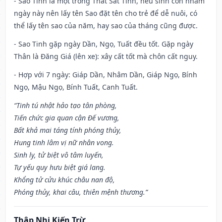
- Sao Tinh là một trong Thất Sát Tinh, nếu sinh con nhằm
ngày này nên lấy tên Sao đặt tên cho trẻ để dễ nuôi, có
thể lấy tên sao của năm, hay sao của tháng cũng được.
- Sao Tinh gặp ngày Dần, Ngọ, Tuất đều tốt. Gặp ngày
Thân là Đăng Giá (lên xe): xây cất tốt mà chôn cất nguy.
- Hợp với 7 ngày: Giáp Dần, Nhâm Dần, Giáp Ngọ, Bính
Ngọ, Mậu Ngọ, Bính Tuất, Canh Tuất.
“Tinh tú nhật hảo tạo tân phòng,
Tiến chức gia quan cận Đế vương,
Bất khả mai táng tính phóng thủy,
Hung tinh lâm vị nữ nhân vong.
Sinh ly, tử biệt vô tâm luyến,
Tự yếu quy hưu biệt giá lang.
Khổng tử cửu khúc châu nan độ,
Phóng thủy, khai câu, thiên mệnh thương.”
Thập Nhị Kiến Trừ