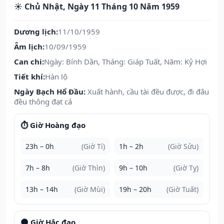
☀️ Chủ Nhật, Ngày 11 Tháng 10 Năm 1959
Dương lịch:
11/10/1959
Âm lịch:
10/09/1959
Can chi:
Ngày: Bính Dần, Tháng: Giáp Tuất, Năm: Kỷ Hợi
Tiết khí:
Hàn lộ
Ngày Bạch Hổ Đầu:
Xuất hành, cầu tài đều được, đi đâu
đều thông đạt cả
⏱️ Giờ Hoàng đạo
23h – 0h
(Giờ Tí)
1h – 2h
(Giờ Sửu)
7h – 8h
(Giờ Thìn)
9h – 10h
(Giờ Tỵ)
13h – 14h
(Giờ Mùi)
19h – 20h
(Giờ Tuất)
🌑 Giờ Hắc đạo