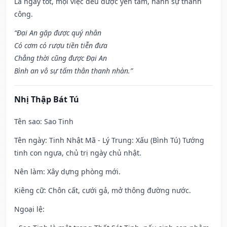
Là ngày tốt, mọi việc đều được yên tâm, hành sự thành
công.
“Đại An gặp được quý nhân
Có cơm có rượu tiền tiễn đưa
Chẳng thời cũng được Đại An
Bình an vô sự tấm thân thanh nhàn.”
Nhị Thập Bát Tú
Tên sao
: Sao Tinh
Tên ngày
: Tinh Nhật Mã - Lý Trung: Xấu (Bình Tú) Tướng
tinh con ngựa, chủ trị ngày chủ nhật.
Nên làm
: Xây dựng phòng mới.
Kiêng cữ
: Chôn cất, cưới gả, mở thông đường nước.
Ngoại lệ
: