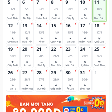
5
6
7
8
9
10
11
4/9
5/9
6/9
7/9
8/9
9/9
10/9
🐒
🐓
🐕
🐖
🐀
🐂
🐅
Canh Thân
Tân Dậu
Nhâm Tuất
Quý Hợi
Giáp Tý
Ất Sửu
Bính Dần
12
13
14
15
16
17
18
11/9
12/9
13/9
14/9
15/9
16/9
17/9
🐈
🐉
🐍
🐎
🐐
🐒
🐓
Đinh Mão
Mậu Thìn
Kỷ Tỵ
Canh Ngọ
Tân Mùi
Nhâm Thân
Quý Dậu
19
20
21
22
23
24
25
18/9
19/9
20/9
21/9
22/9
23/9
24/9
🐕
🐖
🐀
🐂
🐅
🐈
🐉
Giáp Tuất
Ất Hợi
Bính Tý
Đinh Sửu
Mậu Dần
Kỷ Mão
Canh Thìn
26
27
28
29
30
31
1
25/9
26/9
27/9
28/9
29/9
30/9
🐍
🐎
🐐
🐒
🐓
🐕
Tân Tỵ
Nhâm Ngọ
Quý Mùi
Giáp Thân
Ất Dậu
Bính Tuất