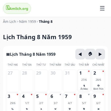
🗓️
Amlich.org
Âm Lịch
>
Năm 1959
>
Tháng 8
Lịch Tháng 8 Năm 1959
Lịch Tháng 8 Năm 1959
THỨ HAI
THỨ BA
THỨ TƯ
THỨ NĂM
THỨ SÁU
THỨ BẢY
CHỦ NHẬT
27
28
29
30
31
1
2
27/6
28/6
🐈
🐉
Ất Mão
Bính Thìn
3
4
5
6
7
8
9
29/6
1/7
2/7
3/7
4/7
5/7
6/7
🐍
🐎
🐐
🐒
🐓
🐕
🐖