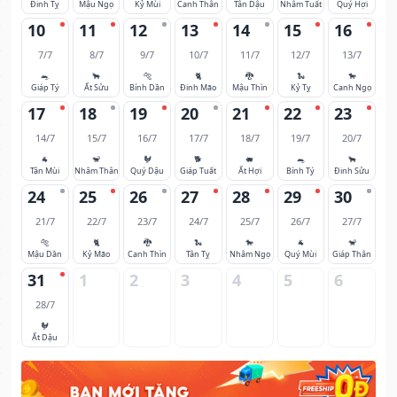
Đinh Tỵ
Mậu Ngọ
Kỷ Mùi
Canh Thân
Tân Dậu
Nhâm Tuất
Quý Hợi
10
11
12
13
14
15
16
7/7
8/7
9/7
10/7
11/7
12/7
13/7
🐀
🐂
🐅
🐈
🐉
🐍
🐎
Giáp Tý
Ất Sửu
Bính Dần
Đinh Mão
Mậu Thìn
Kỷ Tỵ
Canh Ngọ
17
18
19
20
21
22
23
14/7
15/7
16/7
17/7
18/7
19/7
20/7
🐐
🐒
🐓
🐕
🐖
🐀
🐂
Tân Mùi
Nhâm Thân
Quý Dậu
Giáp Tuất
Ất Hợi
Bính Tý
Đinh Sửu
24
25
26
27
28
29
30
21/7
22/7
23/7
24/7
25/7
26/7
27/7
🐅
🐈
🐉
🐍
🐎
🐐
🐒
Mậu Dần
Kỷ Mão
Canh Thìn
Tân Tỵ
Nhâm Ngọ
Quý Mùi
Giáp Thân
31
1
2
3
4
5
6
28/7
🐓
Ất Dậu