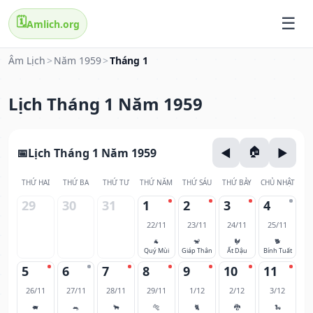
🗓️
Amlich.org
Âm Lịch
>
Năm 1959
>
Tháng 1
Lịch Tháng 1 Năm 1959
Lịch Tháng 1 Năm 1959
THỨ HAI
THỨ BA
THỨ TƯ
THỨ NĂM
THỨ SÁU
THỨ BẢY
CHỦ NHẬT
29
30
31
1
2
3
4
22/11
23/11
24/11
25/11
🐐
🐒
🐓
🐕
Quý Mùi
Giáp Thân
Ất Dậu
Bính Tuất
5
6
7
8
9
10
11
26/11
27/11
28/11
29/11
1/12
2/12
3/12
🐖
🐀
🐂
🐅
🐈
🐉
🐍