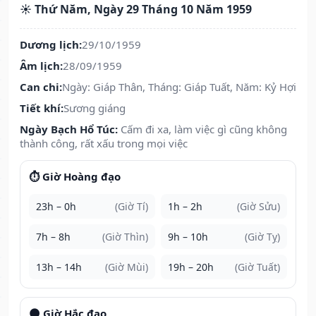
☀️ Thứ Năm, Ngày 29 Tháng 10 Năm 1959
Dương lịch:
29/10/1959
Âm lịch:
28/09/1959
Can chi:
Ngày: Giáp Thân, Tháng: Giáp Tuất, Năm: Kỷ Hợi
Tiết khí:
Sương giáng
Ngày Bạch Hổ Túc:
Cấm đi xa, làm việc gì cũng không
thành công, rất xấu trong mọi việc
⏱️ Giờ Hoàng đạo
23h – 0h
(Giờ Tí)
1h – 2h
(Giờ Sửu)
7h – 8h
(Giờ Thìn)
9h – 10h
(Giờ Tỵ)
13h – 14h
(Giờ Mùi)
19h – 20h
(Giờ Tuất)
🌑 Giờ Hắc đạo