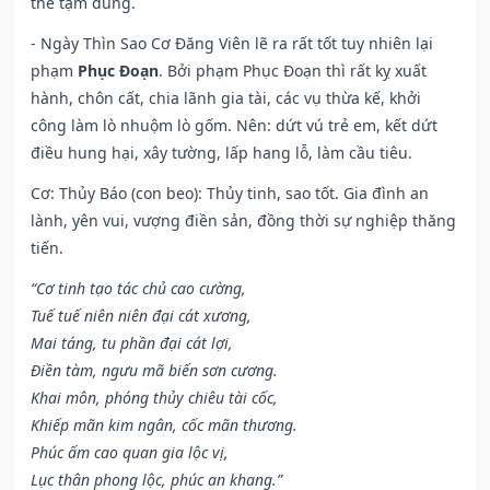
thể tạm dùng.
- Ngày Thìn Sao Cơ Đăng Viên lẽ ra rất tốt tuy nhiên lại
phạm
Phục Đoạn
. Bởi phạm Phục Đoạn thì rất kỵ xuất
hành, chôn cất, chia lãnh gia tài, các vụ thừa kế, khởi
công làm lò nhuộm lò gốm. Nên: dứt vú trẻ em, kết dứt
điều hung hại, xây tường, lấp hang lỗ, làm cầu tiêu.
Cơ: Thủy Báo (con beo): Thủy tinh, sao tốt. Gia đình an
lành, yên vui, vượng điền sản, đồng thời sự nghiệp thăng
tiến.
“Cơ tinh tạo tác chủ cao cường,
Tuế tuế niên niên đại cát xương,
Mai táng, tu phần đại cát lợi,
Điền tàm, ngưu mã biến sơn cương.
Khai môn, phóng thủy chiêu tài cốc,
Khiếp mãn kim ngân, cốc mãn thương.
Phúc ấm cao quan gia lộc vị,
Lục thân phong lộc, phúc an khang.”