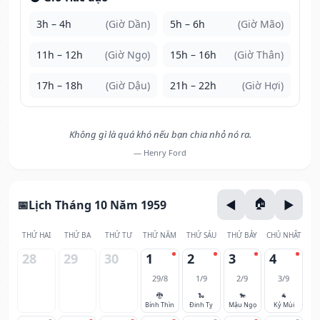
3h – 4h
(Giờ Dần)
5h – 6h
(Giờ Mão)
11h – 12h
(Giờ Ngọ)
15h – 16h
(Giờ Thân)
17h – 18h
(Giờ Dậu)
21h – 22h
(Giờ Hợi)
Không gì là quá khó nếu bạn chia nhỏ nó ra.
— Henry Ford
Lịch Tháng 10 Năm 1959
THỨ HAI
THỨ BA
THỨ TƯ
THỨ NĂM
THỨ SÁU
THỨ BẢY
CHỦ NHẬT
28
29
30
1
2
3
4
29/8
1/9
2/9
3/9
🐉
🐍
🐎
🐐
Bính Thìn
Đinh Tỵ
Mậu Ngọ
Kỷ Mùi