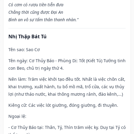
Có cơm có rượu tiền tiễn đưa
Chẳng thời cũng được Đại An
Bình an vô sự tấm thân thanh nhàn.”
Nhị Thập Bát Tú
Tên sao
: Sao Cơ
Tên ngày
: Cơ Thủy Báo - Phùng Dị: Tốt (Kiết Tú) Tướng tinh
con Beo, chủ trị ngày thứ 4.
Nên làm
: Trăm việc khởi tạo đều tốt. Nhất là việc chôn cất,
khai trương, xuất hành, tu bổ mồ mã, trổ cửa, các vụ thủy
lợi (như tháo nước, khai thông mương rảnh, đào kênh,...)
Kiêng cữ
: Các việc lót giường, đóng giường, đi thuyền.
Ngoại lệ
:
- Cơ Thủy Báo tại: Thân, Tý, Thìn trăm việc kỵ. Duy tại Tý có