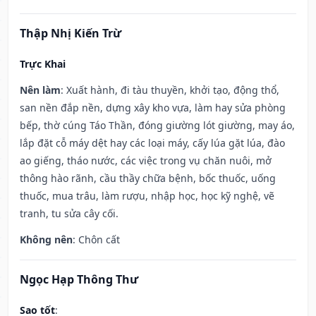
Thập Nhị Kiến Trừ
Trực Khai
Nên làm
: Xuất hành, đi tàu thuyền, khởi tạo, động thổ,
san nền đắp nền, dựng xây kho vựa, làm hay sửa phòng
bếp, thờ cúng Táo Thần, đóng giường lót giường, may áo,
lắp đặt cỗ máy dệt hay các loại máy, cấy lúa gặt lúa, đào
ao giếng, tháo nước, các việc trong vụ chăn nuôi, mở
thông hào rãnh, cầu thầy chữa bệnh, bốc thuốc, uống
thuốc, mua trâu, làm rượu, nhập học, học kỹ nghệ, vẽ
tranh, tu sửa cây cối.
Không nên
: Chôn cất
Ngọc Hạp Thông Thư
Sao tốt
: