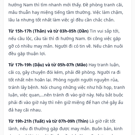
hướng Nam thì tìm nhanh mới thấy. Đề phòng tranh cãi,
mâu thuẫn hay miệng tiếng tầm thường. Việc làm chậm,
lâu la nhưng tốt nhất làm việc gì đều cần chắc chắn.
Từ 15h-17h (Thân) và từ 03h-05h (Dần)
Tin vui sắp tới,
nếu cầu lộc, cầu tài thì đi hướng Nam. Đi công việc gặp
gỡ có nhiều may mắn. Người đi có tin về. Nếu chăn nuôi
đều gặp thuận lợi.
Từ 17h-19h (Dậu) và từ 05h-07h (Mão)
Hay tranh luận,
cãi cọ, gây chuyện đói kém, phải đề phòng. Người ra đi
tốt nhất nên hoãn lại. Phòng người người nguyền rủa,
tránh lây bệnh. Nói chung những việc như hội họp, tranh
luận, việc quan,…nên tránh đi vào giờ này. Nếu bắt buộc
phải đi vào giờ này thì nên giữ miệng để hạn ché gây ẩu
đả hay cãi nhau.
Từ 19h-21h (Tuất) và từ 07h-09h (Thìn)
Là giờ rất tốt
lành, nếu đi thường gặp được may mắn. Buôn bán, kinh