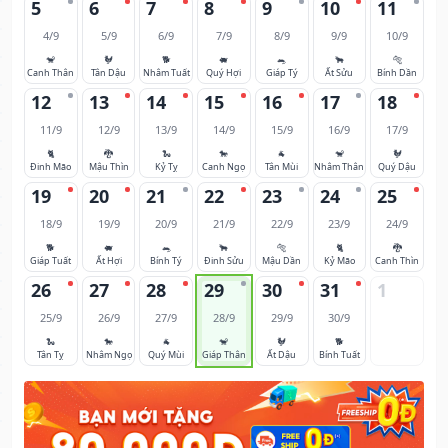
5
6
7
8
9
10
11
4/9
5/9
6/9
7/9
8/9
9/9
10/9
🐒
🐓
🐕
🐖
🐀
🐂
🐅
Canh Thân
Tân Dậu
Nhâm Tuất
Quý Hợi
Giáp Tý
Ất Sửu
Bính Dần
12
13
14
15
16
17
18
11/9
12/9
13/9
14/9
15/9
16/9
17/9
🐈
🐉
🐍
🐎
🐐
🐒
🐓
Đinh Mão
Mậu Thìn
Kỷ Tỵ
Canh Ngọ
Tân Mùi
Nhâm Thân
Quý Dậu
19
20
21
22
23
24
25
18/9
19/9
20/9
21/9
22/9
23/9
24/9
🐕
🐖
🐀
🐂
🐅
🐈
🐉
Giáp Tuất
Ất Hợi
Bính Tý
Đinh Sửu
Mậu Dần
Kỷ Mão
Canh Thìn
26
27
28
29
30
31
1
25/9
26/9
27/9
28/9
29/9
30/9
🐍
🐎
🐐
🐒
🐓
🐕
Tân Tỵ
Nhâm Ngọ
Quý Mùi
Giáp Thân
Ất Dậu
Bính Tuất