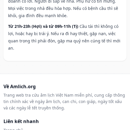
doanh có lời. Người đi sắp về nhà. Phụ nữ có tin mừng.
Mọi việc trong nhà đều hòa hợp. Nếu có bệnh cầu thì sẽ
khỏi, gia đình đều mạnh khỏe.
Từ 21h-23h (Hợi) và từ 09h-11h (Tị)
Cầu tài thì không có
lợi, hoặc hay bị trái ý. Nếu ra đi hay thiệt, gặp nạn, việc
quan trọng thì phải đòn, gặp ma quỷ nên cúng tế thì mới
an.
Về Amlich.org
Trang web tra cứu âm lịch Việt Nam miễn phí, cung cấp thông
tin chính xác về ngày âm lịch, can chi, con giáp, ngày tốt xấu
và các ngày lễ tết truyền thống.
Liên kết nhanh