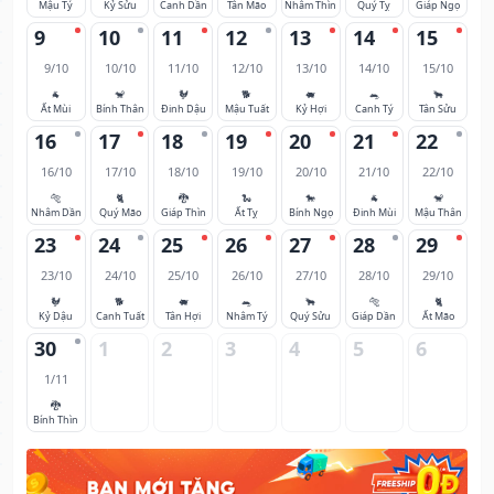
Mậu Tý
Kỷ Sửu
Canh Dần
Tân Mão
Nhâm Thìn
Quý Tỵ
Giáp Ngọ
9
10
11
12
13
14
15
9/10
10/10
11/10
12/10
13/10
14/10
15/10
🐐
🐒
🐓
🐕
🐖
🐀
🐂
Ất Mùi
Bính Thân
Đinh Dậu
Mậu Tuất
Kỷ Hợi
Canh Tý
Tân Sửu
16
17
18
19
20
21
22
16/10
17/10
18/10
19/10
20/10
21/10
22/10
🐅
🐈
🐉
🐍
🐎
🐐
🐒
Nhâm Dần
Quý Mão
Giáp Thìn
Ất Tỵ
Bính Ngọ
Đinh Mùi
Mậu Thân
23
24
25
26
27
28
29
23/10
24/10
25/10
26/10
27/10
28/10
29/10
🐓
🐕
🐖
🐀
🐂
🐅
🐈
Kỷ Dậu
Canh Tuất
Tân Hợi
Nhâm Tý
Quý Sửu
Giáp Dần
Ất Mão
30
1
2
3
4
5
6
1/11
🐉
Bính Thìn