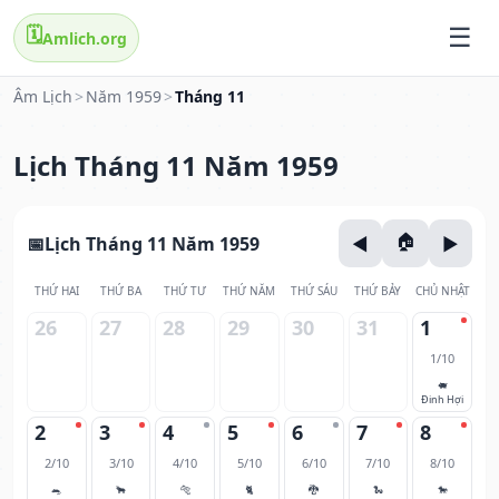
🗓️
Amlich.org
Âm Lịch
>
Năm 1959
>
Tháng 11
Lịch Tháng 11 Năm 1959
Lịch Tháng 11 Năm 1959
THỨ HAI
THỨ BA
THỨ TƯ
THỨ NĂM
THỨ SÁU
THỨ BẢY
CHỦ NHẬT
26
27
28
29
30
31
1
1/10
🐖
Đinh Hợi
2
3
4
5
6
7
8
2/10
3/10
4/10
5/10
6/10
7/10
8/10
🐀
🐂
🐅
🐈
🐉
🐍
🐎