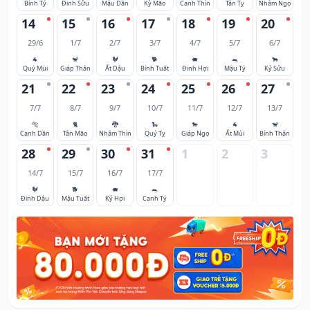
Bính Tý
Đinh Sửu
Mậu Dần
Kỷ Mão
Canh Thìn
Tân Tỵ
Nhâm Ngọ
14
15
16
17
18
19
20
29/6
1/7
2/7
3/7
4/7
5/7
6/7
🐐
🐒
🐓
🐕
🐖
🐀
🐂
Quý Mùi
Giáp Thân
Ất Dậu
Bính Tuất
Đinh Hợi
Mậu Tý
Kỷ Sửu
21
22
23
24
25
26
27
7/7
8/7
9/7
10/7
11/7
12/7
13/7
🐅
🐈
🐉
🐍
🐎
🐐
🐒
Canh Dần
Tân Mão
Nhâm Thìn
Quý Tỵ
Giáp Ngọ
Ất Mùi
Bính Thân
28
29
30
31
1
2
3
14/7
15/7
16/7
17/7
🐓
🐕
🐖
🐀
Đinh Dậu
Mậu Tuất
Kỷ Hợi
Canh Tý