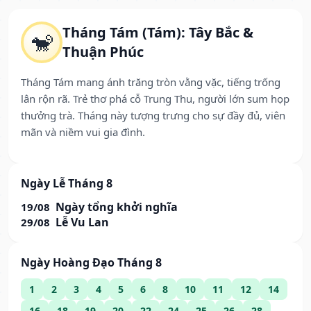
Tháng Tám (Tám): Tây Bắc &
🐒
Thuận Phúc
Tháng Tám mang ánh trăng tròn vằng vặc, tiếng trống
lân rộn rã. Trẻ thơ phá cỗ Trung Thu, người lớn sum họp
thưởng trà. Tháng này tượng trưng cho sự đầy đủ, viên
mãn và niềm vui gia đình.
Ngày Lễ Tháng 8
Ngày tổng khởi nghĩa
19/08
Lễ Vu Lan
29/08
Ngày Hoàng Đạo Tháng 8
1
2
3
4
5
6
8
10
11
12
14
16
18
19
20
22
24
25
26
28