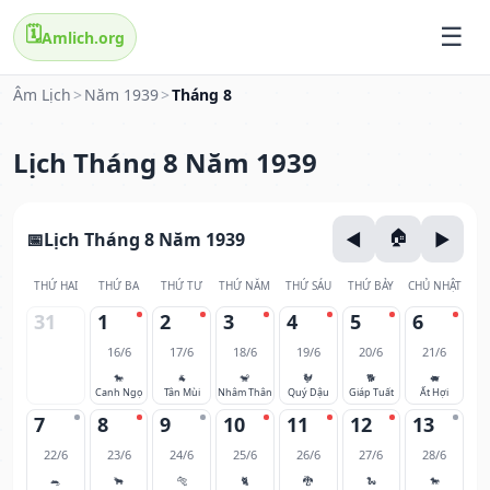
🗓️
Amlich.org
Âm Lịch
>
Năm 1939
>
Tháng 8
Lịch Tháng 8 Năm 1939
Lịch Tháng 8 Năm 1939
THỨ HAI
THỨ BA
THỨ TƯ
THỨ NĂM
THỨ SÁU
THỨ BẢY
CHỦ NHẬT
31
1
2
3
4
5
6
16/6
17/6
18/6
19/6
20/6
21/6
🐎
🐐
🐒
🐓
🐕
🐖
Canh Ngọ
Tân Mùi
Nhâm Thân
Quý Dậu
Giáp Tuất
Ất Hợi
7
8
9
10
11
12
13
22/6
23/6
24/6
25/6
26/6
27/6
28/6
🐀
🐂
🐅
🐈
🐉
🐍
🐎