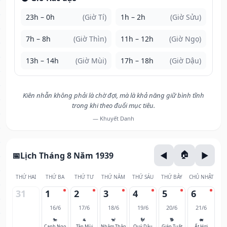
23h – 0h
(Giờ Tí)
1h – 2h
(Giờ Sửu)
7h – 8h
(Giờ Thìn)
11h – 12h
(Giờ Ngọ)
13h – 14h
(Giờ Mùi)
17h – 18h
(Giờ Dậu)
Kiên nhẫn không phải là chờ đợi, mà là khả năng giữ bình tĩnh
trong khi theo đuổi mục tiêu.
— Khuyết Danh
Lịch Tháng 8 Năm 1939
THỨ HAI
THỨ BA
THỨ TƯ
THỨ NĂM
THỨ SÁU
THỨ BẢY
CHỦ NHẬT
31
1
2
3
4
5
6
16/6
17/6
18/6
19/6
20/6
21/6
🐎
🐐
🐒
🐓
🐕
🐖
Canh Ngọ
Tân Mùi
Nhâm Thân
Quý Dậu
Giáp Tuất
Ất Hợi