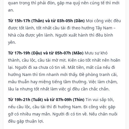
quan trọng thì phải đòn, gặp ma quỷ nên cúng tế thì mới
an.
Từ 15h-17h (Thân) và từ 03h-05h (Dần)
Mọi công việc đều
được tốt lành, tốt nhất cầu tài đi theo hướng Tây Nam –
Nhà cửa được yên lành. Người xuất hành thì đều bình
yên.
Từ 17h-19h (Dậu) và từ 05h-07h (Mão)
Mưu sự khó
thành, cầu lộc, cầu tài mờ mịt. Kiện cáo tốt nhất nên hoãn
lại. Người đi xa chưa có tin về. Mất tiền, mất của nếu đi
hướng Nam thì tìm nhanh mới thấy. Đề phòng tranh cãi,
mâu thuẫn hay miệng tiếng tầm thường. Việc làm chậm,
lâu la nhưng tốt nhất làm việc gì đều cần chắc chắn.
Từ 19h-21h (Tuất) và từ 07h-09h (Thìn)
Tin vui sắp tới,
nếu cầu lộc, cầu tài thì đi hướng Nam. Đi công việc gặp
gỡ có nhiều may mắn. Người đi có tin về. Nếu chăn nuôi
đều gặp thuận lợi.