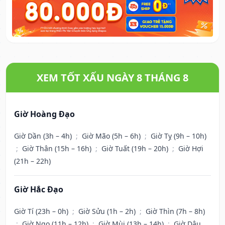
XEM TỐT XẤU NGÀY 8 THÁNG 8
Giờ Hoàng Đạo
Giờ Dần (3h – 4h)
;
Giờ Mão (5h – 6h)
;
Giờ Tỵ (9h – 10h)
;
Giờ Thân (15h – 16h)
;
Giờ Tuất (19h – 20h)
;
Giờ Hợi
(21h – 22h)
Giờ Hắc Đạo
Giờ Tí (23h – 0h)
;
Giờ Sửu (1h – 2h)
;
Giờ Thìn (7h – 8h)
;
Giờ Ngọ (11h – 12h)
;
Giờ Mùi (13h – 14h)
;
Giờ Dậu