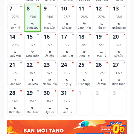
7
8
9
10
11
12
13
22/6
23/6
24/6
25/6
26/6
27/6
28/6
🐀
🐂
🐅
🐈
🐉
🐍
🐎
Bính Tý
Đinh Sửu
Mậu Dần
Kỷ Mão
Canh Thìn
Tân Tỵ
Nhâm Ngọ
14
15
16
17
18
19
20
29/6
1/7
2/7
3/7
4/7
5/7
6/7
🐐
🐒
🐓
🐕
🐖
🐀
🐂
Quý Mùi
Giáp Thân
Ất Dậu
Bính Tuất
Đinh Hợi
Mậu Tý
Kỷ Sửu
21
22
23
24
25
26
27
7/7
8/7
9/7
10/7
11/7
12/7
13/7
🐅
🐈
🐉
🐍
🐎
🐐
🐒
Canh Dần
Tân Mão
Nhâm Thìn
Quý Tỵ
Giáp Ngọ
Ất Mùi
Bính Thân
28
29
30
31
1
2
3
14/7
15/7
16/7
17/7
🐓
🐕
🐖
🐀
Đinh Dậu
Mậu Tuất
Kỷ Hợi
Canh Tý