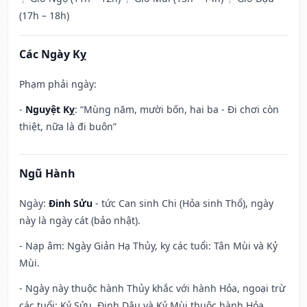
(17h – 18h)
Các Ngày Kỵ
Phạm phải ngày:
-
Nguyệt Kỵ
: “Mùng năm, mười bốn, hai ba - Đi chơi còn
thiệt, nữa là đi buôn”
Ngũ Hành
Ngày:
Đinh Sửu
- tức Can sinh Chi (Hỏa sinh Thổ), ngày
này là ngày cát (bảo nhật).
- Nạp âm: Ngày Giản Hạ Thủy, kỵ các tuổi: Tân Mùi và Kỷ
Mùi.
- Ngày này thuộc hành Thủy khắc với hành Hỏa, ngoại trừ
các tuổi: Kỷ Sửu, Đinh Dậu và Kỷ Mùi thuộc hành Hỏa