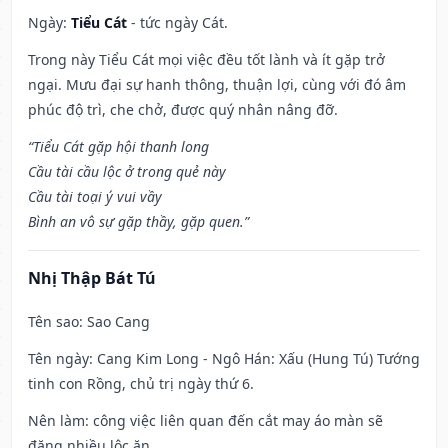
Ngày:
Tiểu Cát
- tức ngày Cát.
Trong này Tiểu Cát mọi việc đều tốt lành và ít gặp trở
ngại. Mưu đại sự hanh thông, thuận lợi, cùng với đó âm
phúc độ trì, che chở, được quý nhân nâng đỡ.
“Tiểu Cát gặp hội thanh long
Cầu tài cầu lộc ở trong quẻ này
Cầu tài toại ý vui vầy
Bình an vô sự gặp thầy, gặp quen.”
Nhị Thập Bát Tú
Tên sao
: Sao Cang
Tên ngày
: Cang Kim Long - Ngô Hán: Xấu (Hung Tú) Tướng
tinh con Rồng, chủ trị ngày thứ 6.
Nên làm
: công việc liên quan đến cắt may áo màn sẽ
đặng nhiều lộc ăn.