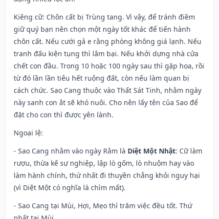
Kiêng cữ
: Chôn cất bị Trùng tang. Vì vậy, để tránh điềm
giữ quý bạn nên chọn một ngày tốt khác để tiến hành
chôn cất. Nếu cưới gả e rằng phòng không giá lạnh. Nếu
tranh đấu kiện tụng thì lâm bại. Nếu khởi dựng nhà cửa
chết con đầu. Trong 10 hoặc 100 ngày sau thì gặp họa, rồi
từ đó lần lần tiêu hết ruộng đất, còn nếu làm quan bị
cách chức. Sao Cang thuộc vào Thất Sát Tinh, nhằm ngày
này sanh con ắt sẽ khó nuôi. Cho nên lấy tên của Sao để
đặt cho con thì được yên lành.
Ngoại lệ
:
- Sao Cang nhằm vào ngày Rằm là
Diệt Một Nhật
: Cữ làm
rượu, thừa kế sự nghiệp, lập lò gốm, lò nhuộm hay vào
làm hành chính, thứ nhất đi thuyền chẳng khỏi nguy hại
(vì Diệt Một có nghĩa là chìm mất).
- Sao Cang tại Mùi, Hợi, Mẹo thì trăm việc đều tốt. Thứ
nhất tại Mùi.