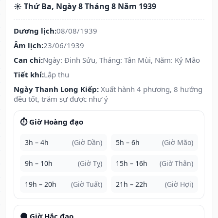
☀️ Thứ Ba, Ngày 8 Tháng 8 Năm 1939
Dương lịch:
08/08/1939
Âm lịch:
23/06/1939
Can chi:
Ngày: Đinh Sửu, Tháng: Tân Mùi, Năm: Kỷ Mão
Tiết khí:
Lập thu
Ngày Thanh Long Kiếp:
Xuất hành 4 phương, 8 hướng
đều tốt, trăm sự được như ý
⏱️ Giờ Hoàng đạo
3h – 4h
(Giờ Dần)
5h – 6h
(Giờ Mão)
9h – 10h
(Giờ Tỵ)
15h – 16h
(Giờ Thân)
19h – 20h
(Giờ Tuất)
21h – 22h
(Giờ Hợi)
🌑 Giờ Hắc đạo