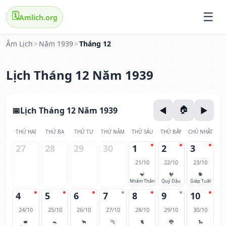
🗓️
Amlich.org
Âm Lịch
>
Năm 1939
>
Tháng 12
Lịch Tháng 12 Năm 1939
Lịch Tháng 12 Năm 1939
THỨ HAI
THỨ BA
THỨ TƯ
THỨ NĂM
THỨ SÁU
THỨ BẢY
CHỦ NHẬT
27
28
29
30
1
2
3
21/10
22/10
23/10
🐒
🐓
🐕
Nhâm Thân
Quý Dậu
Giáp Tuất
4
5
6
7
8
9
10
24/10
25/10
26/10
27/10
28/10
29/10
30/10
🐖
🐀
🐂
🐅
🐈
🐉
🐍