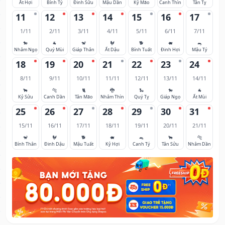
Ất Hợi
Bính Tý
Đinh Sửu
Mậu Dần
Kỷ Mão
Canh Thìn
Tân Tỵ
11
12
13
14
15
16
17
1/11
2/11
3/11
4/11
5/11
6/11
7/11
🐎
🐐
🐒
🐓
🐕
🐖
🐀
Nhâm Ngọ
Quý Mùi
Giáp Thân
Ất Dậu
Bính Tuất
Đinh Hợi
Mậu Tý
18
19
20
21
22
23
24
8/11
9/11
10/11
11/11
12/11
13/11
14/11
🐂
🐅
🐈
🐉
🐍
🐎
🐐
Kỷ Sửu
Canh Dần
Tân Mão
Nhâm Thìn
Quý Tỵ
Giáp Ngọ
Ất Mùi
25
26
27
28
29
30
31
15/11
16/11
17/11
18/11
19/11
20/11
21/11
🐒
🐓
🐕
🐖
🐀
🐂
🐅
Bính Thân
Đinh Dậu
Mậu Tuất
Kỷ Hợi
Canh Tý
Tân Sửu
Nhâm Dần