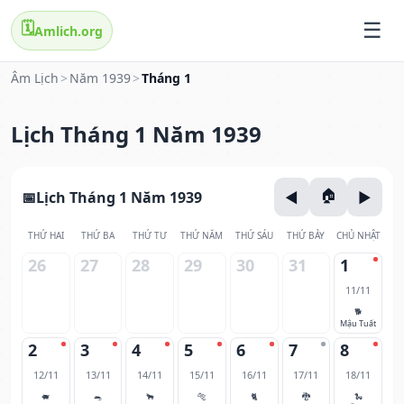
🗓️
Amlich.org
Âm Lịch
>
Năm 1939
>
Tháng 1
Lịch Tháng 1 Năm 1939
Lịch Tháng 1 Năm 1939
THỨ HAI
THỨ BA
THỨ TƯ
THỨ NĂM
THỨ SÁU
THỨ BẢY
CHỦ NHẬT
26
27
28
29
30
31
1
11/11
🐕
Mậu Tuất
2
3
4
5
6
7
8
12/11
13/11
14/11
15/11
16/11
17/11
18/11
🐖
🐀
🐂
🐅
🐈
🐉
🐍