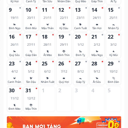
Kỷ Hợi
Canh Tý
Tân Sửu
Nhâm Dần
Quý Mão
Giáp Thìn
Ất Tỵ
9
10
11
12
13
14
15
19/11
20/11
21/11
22/11
23/11
24/11
25/11
🐎
🐐
🐒
🐓
🐕
🐖
🐀
Bính Ngọ
Đinh Mùi
Mậu Thân
Kỷ Dậu
Canh Tuất
Tân Hợi
Nhâm Tý
16
17
18
19
20
21
22
26/11
27/11
28/11
29/11
1/12
2/12
3/12
🐂
🐅
🐈
🐉
🐍
🐎
🐐
Quý Sửu
Giáp Dần
Ất Mão
Bính Thìn
Đinh Tỵ
Mậu Ngọ
Kỷ Mùi
23
24
25
26
27
28
29
4/12
5/12
6/12
7/12
8/12
9/12
10/12
🐒
🐓
🐕
🐖
🐀
🐂
🐅
Canh Thân
Tân Dậu
Nhâm Tuất
Quý Hợi
Giáp Tý
Ất Sửu
Bính Dần
30
31
1
2
3
4
5
11/12
12/12
🐈
🐉
Đinh Mão
Mậu Thìn