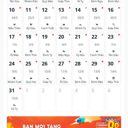
Tân Sửu
Nhâm Dần
Quý Mão
Giáp Thìn
Ất Tỵ
Bính Ngọ
Đinh Mùi
10
11
12
13
14
15
16
24/5
25/5
26/5
27/5
28/5
29/5
30/5
🐒
🐓
🐕
🐖
🐀
🐂
🐅
Mậu Thân
Kỷ Dậu
Canh Tuất
Tân Hợi
Nhâm Tý
Quý Sửu
Giáp Dần
17
18
19
20
21
22
23
1/6
2/6
3/6
4/6
5/6
6/6
7/6
🐈
🐉
🐍
🐎
🐐
🐒
🐓
Ất Mão
Bính Thìn
Đinh Tỵ
Mậu Ngọ
Kỷ Mùi
Canh Thân
Tân Dậu
24
25
26
27
28
29
30
8/6
9/6
10/6
11/6
12/6
13/6
14/6
🐕
🐖
🐀
🐂
🐅
🐈
🐉
Nhâm Tuất
Quý Hợi
Giáp Tý
Ất Sửu
Bính Dần
Đinh Mão
Mậu Thìn
31
1
2
3
4
5
6
15/6
🐍
Kỷ Tỵ