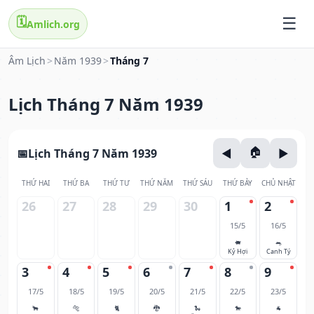
🗓️
Amlich.org
Âm Lịch
>
Năm 1939
>
Tháng 7
Lịch Tháng 7 Năm 1939
Lịch Tháng 7 Năm 1939
THỨ HAI
THỨ BA
THỨ TƯ
THỨ NĂM
THỨ SÁU
THỨ BẢY
CHỦ NHẬT
26
27
28
29
30
1
2
15/5
16/5
🐖
🐀
Kỷ Hợi
Canh Tý
3
4
5
6
7
8
9
17/5
18/5
19/5
20/5
21/5
22/5
23/5
🐂
🐅
🐈
🐉
🐍
🐎
🐐