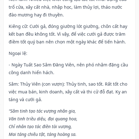
trổ cửa, xây cất nhà, nhập học, làm thủy lợi, tháo nước
đào mương hay đi thuyền.
Kiêng cữ
: Cưới gả, đóng giường lót giường, chôn cất hay
kết bạn đều không tốt. Vì vậy, để việc cưới gả được trăm
điềm tốt quý bạn nên chọn một ngày khác để tiến hành.
Ngoại lệ
:
- Ngày Tuất Sao Sâm Đăng Viên, nên phó nhậm đặng cầu
công danh hiển hách.
Sâm: Thủy Viên (con vượn): Thủy tinh, sao tốt. Rất tốt cho
việc mua bán, kinh doanh, xây cất và thi cử đỗ đạt. Kỵ an
táng và cưới gả.
“Sâm tinh tạo tác vượng nhân gia,
Văn tinh triều diệu, đại quang hoa,
Chỉ nhân tạo tác điền tài vượng,
Mai táng chiêu tật, táng hoàng sa.