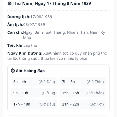
☀️ Thứ Năm, Ngày 17 Tháng 8 Năm 1939
Dương lịch:
17/08/1939
Âm lịch:
03/07/1939
Can chi:
Ngày: Bính Tuất, Tháng: Nhâm Thân, Năm: Kỷ
Mão
Tiết khí:
Lập thu
Ngày Kim Dương:
Xuất hành tốt, có quý nhân phù trợ,
tài lộc thông suốt, thưa kiện có nhiều lý phải
⏱️ Giờ Hoàng đạo
3h – 4h
(Giờ Dần)
7h – 8h
(Giờ Thìn)
9h – 10h
(Giờ Tỵ)
15h – 16h
(Giờ Thân)
17h – 18h
(Giờ Dậu)
21h – 22h
(Giờ Hợi)