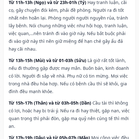
Từ 11h-13h (Ngọ) và từ 23h-01h (Tý)
Hay tranh luận, cãi
cọ, gây chuyện đói kém, phải đề phòng. Người ra đi tốt
nhất nên hoãn lại. Phòng người người nguyền rủa, tránh
lây bệnh. Nói chung những việc như hội họp, tranh luận,
việc quan,…nên tránh đi vào giờ này. Nếu bắt buộc phải
đi vào giờ này thì nên giữ miệng để hạn ché gây ẩu đả
hay cãi nhau.
Từ 13h-15h (Mùi) và từ 01-03h (Sửu)
Là giờ rất tốt lành,
nếu đi thường gặp được may mắn. Buôn bán, kinh doanh
có lời. Người đi sắp về nhà. Phụ nữ có tin mừng. Mọi việc
trong nhà đều hòa hợp. Nếu có bệnh cầu thì sẽ khỏi, gia
đình đều mạnh khỏe.
Từ 15h-17h (Thân) và từ 03h-05h (Dần)
Cầu tài thì không
có lợi, hoặc hay bị trái ý. Nếu ra đi hay thiệt, gặp nạn, việc
quan trọng thì phải đòn, gặp ma quỷ nên cúng tế thì mới
an.
Từ 17h-19h (Dậu) và từ 05h-07h (Mão)
Mọi công việc đều