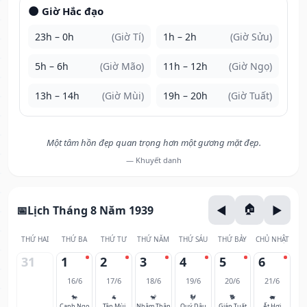
🌑 Giờ Hắc đạo
23h – 0h
(Giờ Tí)
1h – 2h
(Giờ Sửu)
5h – 6h
(Giờ Mão)
11h – 12h
(Giờ Ngọ)
13h – 14h
(Giờ Mùi)
19h – 20h
(Giờ Tuất)
Một tâm hồn đẹp quan trọng hơn một gương mặt đẹp.
— Khuyết danh
Lịch Tháng 8 Năm 1939
THỨ HAI
THỨ BA
THỨ TƯ
THỨ NĂM
THỨ SÁU
THỨ BẢY
CHỦ NHẬT
31
1
2
3
4
5
6
16/6
17/6
18/6
19/6
20/6
21/6
🐎
🐐
🐒
🐓
🐕
🐖
Canh Ngọ
Tân Mùi
Nhâm Thân
Quý Dậu
Giáp Tuất
Ất Hợi