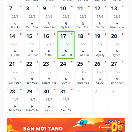
7
8
9
10
11
12
13
22/6
23/6
24/6
25/6
26/6
27/6
28/6
🐀
🐂
🐅
🐈
🐉
🐍
🐎
Bính Tý
Đinh Sửu
Mậu Dần
Kỷ Mão
Canh Thìn
Tân Tỵ
Nhâm Ngọ
14
15
16
17
18
19
20
29/6
1/7
2/7
3/7
4/7
5/7
6/7
🐐
🐒
🐓
🐕
🐖
🐀
🐂
Quý Mùi
Giáp Thân
Ất Dậu
Bính Tuất
Đinh Hợi
Mậu Tý
Kỷ Sửu
21
22
23
24
25
26
27
7/7
8/7
9/7
10/7
11/7
12/7
13/7
🐅
🐈
🐉
🐍
🐎
🐐
🐒
Canh Dần
Tân Mão
Nhâm Thìn
Quý Tỵ
Giáp Ngọ
Ất Mùi
Bính Thân
28
29
30
31
1
2
3
14/7
15/7
16/7
17/7
🐓
🐕
🐖
🐀
Đinh Dậu
Mậu Tuất
Kỷ Hợi
Canh Tý