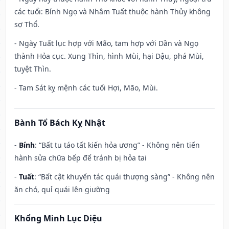
các tuổi: Bính Ngọ và Nhâm Tuất thuộc hành Thủy không
sợ Thổ.
- Ngày Tuất lục hợp với Mão, tam hợp với Dần và Ngọ
thành Hỏa cục. Xung Thìn, hình Mùi, hại Dậu, phá Mùi,
tuyệt Thìn.
- Tam Sát kỵ mệnh các tuổi Hợi, Mão, Mùi.
Bành Tổ Bách Kỵ Nhật
-
Bính
: “Bất tu táo tất kiến hỏa ương” - Không nên tiến
hành sửa chữa bếp để tránh bị hỏa tai
-
Tuất
: “Bất cật khuyển tác quái thượng sàng” - Không nên
ăn chó, quỉ quái lên giường
Khổng Minh Lục Diệu