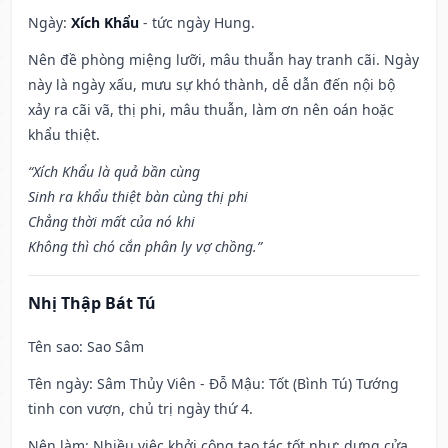
Ngày:
Xích Khẩu
- tức ngày Hung.
Nên đề phòng miệng lưỡi, mâu thuẫn hay tranh cãi. Ngày
này là ngày xấu, mưu sự khó thành, dễ dẫn đến nội bộ
xảy ra cãi vã, thị phi, mâu thuẫn, làm ơn nên oán hoặc
khẩu thiệt.
“Xích Khẩu là quả bần cùng
Sinh ra khẩu thiệt bàn cùng thị phi
Chẳng thời mất của nó khi
Không thì chó cắn phân ly vợ chồng.”
Nhị Thập Bát Tú
Tên sao
: Sao Sâm
Tên ngày
: Sâm Thủy Viên - Đỗ Mậu: Tốt (Bình Tú) Tướng
tinh con vượn, chủ trị ngày thứ 4.
Nên làm
: Nhiều việc khởi công tạo tác tốt như: dựng cửa