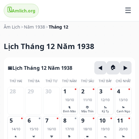
🗓️
Amlich.org
Âm Lịch
>
Năm 1938
>
Tháng 12
Lịch Tháng 12 Năm 1938
Lịch Tháng 12 Năm 1938
THỨ HAI
THỨ BA
THỨ TƯ
THỨ NĂM
THỨ SÁU
THỨ BẢY
CHỦ NHẬT
28
29
30
1
2
3
4
10/10
11/10
12/10
13/10
🐈
🐉
🐍
🐎
Đinh Mão
Mậu Thìn
Kỷ Tỵ
Canh Ngọ
5
6
7
8
9
10
11
14/10
15/10
16/10
17/10
18/10
19/10
20/10
🐐
🐒
🐓
🐕
🐖
🐀
🐂