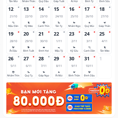
Tân Mùi
Nhâm Thân
Quý Dậu
Giáp Tuất
Ất Hợi
Bính Tý
Đinh Sửu
12
13
14
15
16
17
18
21/10
22/10
23/10
24/10
25/10
26/10
27/10
🐅
🐈
🐉
🐍
🐎
🐐
🐒
Mậu Dần
Kỷ Mão
Canh Thìn
Tân Tỵ
Nhâm Ngọ
Quý Mùi
Giáp Thân
19
20
21
22
23
24
25
28/10
29/10
30/10
1/11
2/11
3/11
4/11
🐓
🐕
🐖
🐀
🐂
🐅
🐈
Ất Dậu
Bính Tuất
Đinh Hợi
Mậu Tý
Kỷ Sửu
Canh Dần
Tân Mão
26
27
28
29
30
31
1
5/11
6/11
7/11
8/11
9/11
10/11
🐉
🐍
🐎
🐐
🐒
🐓
Nhâm Thìn
Quý Tỵ
Giáp Ngọ
Ất Mùi
Bính Thân
Đinh Dậu