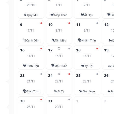
29/10
1/11
2/11
3
🐐
🐒
🐓
🐕
Quý Mùi
Giáp Thân
Ất Dậu
Bí
9
10
11
12
7/11
8/11
9/11
1
🐅
🐈
🐉
🐍
Canh Dần
Tân Mão
Nhâm Thìn
Q
🌕
16
17
18
19
14/11
15/11
16/11
1
🐓
🐕
🐖
🐀
Đinh Dậu
Mậu Tuất
Kỷ Hợi
C
⭐
23
24
25
26
21/11
22/11
23/11
2
🐉
🐍
🐎
🐐
Giáp Thìn
Ất Tỵ
Bính Ngọ
Đi
30
31
1
2
28/11
29/11