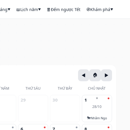
háng
📖
Lịch năm
🧧
Đếm ngược Tết
🧭
Khám phá
▼
▼
▼
 NĂM
THỨ SÁU
THỨ BẢY
CHỦ NHẬT
⭐
29
30
1
28/10
🐎
Nhâm Ngọ
6
7
8