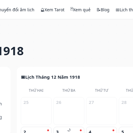
🃏
huyển đổi âm lịch
🔮
Xem Tarot
Xem quẻ
📝
Blog
📅
Lịch t
1918
Lịch Tháng 12 Năm 1918
THỨ HAI
THỨ BA
THỨ TƯ
THỨ
25
26
27
28
h
g
🌙
2
3
4
5