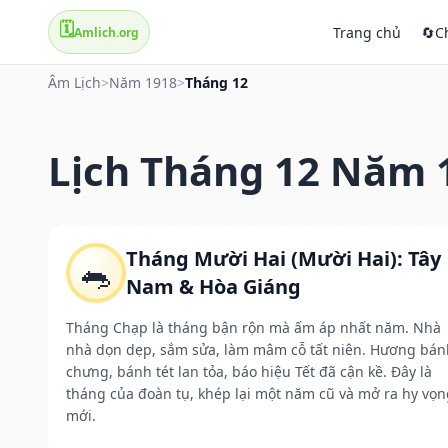
🗓️
Trang chủ
🔄
C
Amlich.org
Âm Lịch
>
Năm 1918
>
Tháng 12
Lịch Tháng 12 Năm 
Tháng Mười Hai (Mười Hai): Tây
🐀
Nam & Hòa Giáng
Tháng Chạp là tháng bận rộn mà ấm áp nhất năm. Nhà
nhà dọn dẹp, sắm sửa, làm mâm cỗ tất niên. Hương bán
chưng, bánh tét lan tỏa, báo hiệu Tết đã cận kề. Đây là
tháng của đoàn tụ, khép lại một năm cũ và mở ra hy vọn
mới.