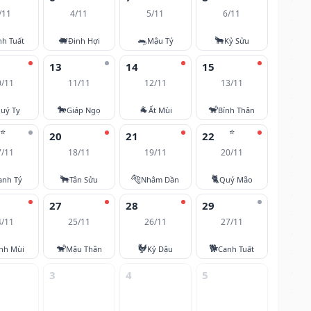
/11
4/11
5/11
6/11
🐖
🐀
🐂
nh Tuất
Đinh Hợi
Mậu Tý
Kỷ Sửu
13
14
15
0/11
11/11
12/11
13/11
🐎
🐐
🐒
uý Tỵ
Giáp Ngọ
Ất Mùi
Bính Thân
⭐
⭐
20
21
22
7/11
18/11
19/11
20/11
🐂
🐅
🐈
anh Tý
Tân Sửu
Nhâm Dần
Quý Mão
27
28
29
4/11
25/11
26/11
27/11
🐒
🐓
🐕
nh Mùi
Mậu Thân
Kỷ Dậu
Canh Tuất
3
4
5