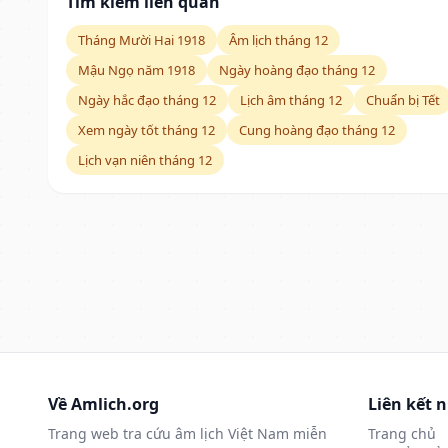
Tìm kiếm liên quan
Tháng Mười Hai 1918
Âm lịch tháng 12
Mậu Ngọ năm 1918
Ngày hoàng đạo tháng 12
Ngày hắc đạo tháng 12
Lịch âm tháng 12
Chuẩn bị Tết
Xem ngày tốt tháng 12
Cung hoàng đạo tháng 12
Lịch vạn niên tháng 12
Về Amlich.org
Liên kết 
Trang web tra cứu âm lịch Việt Nam miễn
Trang chủ