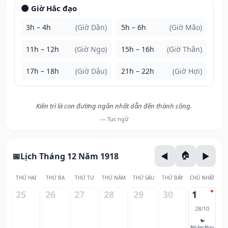
🌑 Giờ Hắc đạo
3h – 4h
(Giờ Dần)
5h – 6h
(Giờ Mão)
11h – 12h
(Giờ Ngọ)
15h – 16h
(Giờ Thân)
17h – 18h
(Giờ Dậu)
21h – 22h
(Giờ Hợi)
Kiên trì là con đường ngắn nhất dẫn đến thành công.
— Tục ngữ
Lịch Tháng 12 Năm 1918
THỨ HAI
THỨ BA
THỨ TƯ
THỨ NĂM
THỨ SÁU
THỨ BẢY
CHỦ NHẬT
25
26
27
28
29
30
1
28/10
🐎
Nhâm Ngọ