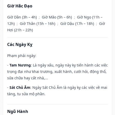
Giờ Hắc Đạo
Giờ Dần (3h – 4h)
;
Giờ Mão (5h – 6h)
;
Giờ Ngọ (11h –
12h)
;
Giờ Thân (15h – 16h)
;
Giờ Dậu (17h – 18h)
;
Giờ
Hợi (21h – 22h)
Các Ngày Kỵ
Phạm phải ngày:
-
Tam Nương
: Là ngày xấu, ngày này kỵ tiến hành các việc
trọng đại như khai trương, xuất hành, cưới hỏi, động thổ,
sửa chữa hay cất nhà,...
-
Sát Chủ Âm
: Ngày Sát Chủ Âm là ngày kỵ các việc về mai
táng, tu sửa mộ phần.
Ngũ Hành