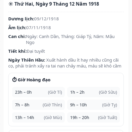
☀️ Thứ Hai, Ngày 9 Tháng 12 Năm 1918
Dương lịch:
09/12/1918
Âm lịch:
07/11/1918
Can chi:
Ngày: Canh Dần, Tháng: Giáp Tý, Năm: Mậu
Ngọ
Tiết khí:
Đại tuyết
Ngày Thiên Hầu:
Xuất hành dầu ít hay nhiều cũng cãi
cọ, phải tránh xẩy ra tai nạn chảy máu, máu sẽ khó cầm
⏱️ Giờ Hoàng đạo
23h – 0h
(Giờ Tí)
1h – 2h
(Giờ Sửu)
7h – 8h
(Giờ Thìn)
9h – 10h
(Giờ Tỵ)
13h – 14h
(Giờ Mùi)
19h – 20h
(Giờ Tuất)