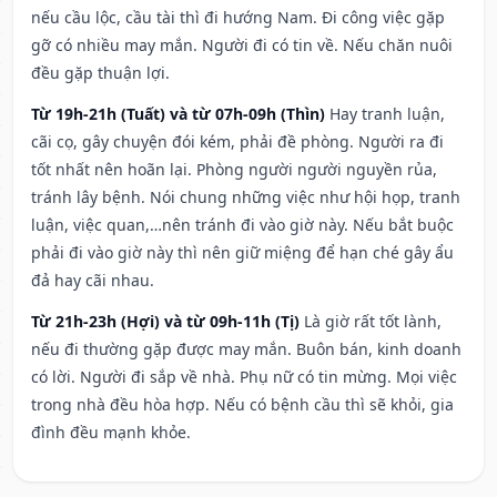
nếu cầu lộc, cầu tài thì đi hướng Nam. Đi công việc gặp
gỡ có nhiều may mắn. Người đi có tin về. Nếu chăn nuôi
đều gặp thuận lợi.
Từ 19h-21h (Tuất) và từ 07h-09h (Thìn)
Hay tranh luận,
cãi cọ, gây chuyện đói kém, phải đề phòng. Người ra đi
tốt nhất nên hoãn lại. Phòng người người nguyền rủa,
tránh lây bệnh. Nói chung những việc như hội họp, tranh
luận, việc quan,…nên tránh đi vào giờ này. Nếu bắt buộc
phải đi vào giờ này thì nên giữ miệng để hạn ché gây ẩu
đả hay cãi nhau.
Từ 21h-23h (Hợi) và từ 09h-11h (Tị)
Là giờ rất tốt lành,
nếu đi thường gặp được may mắn. Buôn bán, kinh doanh
có lời. Người đi sắp về nhà. Phụ nữ có tin mừng. Mọi việc
trong nhà đều hòa hợp. Nếu có bệnh cầu thì sẽ khỏi, gia
đình đều mạnh khỏe.