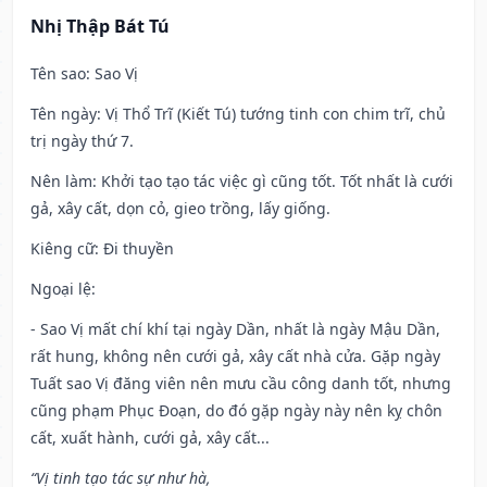
Nhị Thập Bát Tú
Tên sao
: Sao Vị
Tên ngày
: Vị Thổ Trĩ (Kiết Tú) tướng tinh con chim trĩ, chủ
trị ngày thứ 7.
Nên làm
: Khởi tạo tạo tác việc gì cũng tốt. Tốt nhất là cưới
gả, xây cất, dọn cỏ, gieo trồng, lấy giống.
Kiêng cữ
: Đi thuyền
Ngoại lệ
:
- Sao Vị mất chí khí tại ngày Dần, nhất là ngày Mậu Dần,
rất hung, không nên cưới gả, xây cất nhà cửa. Gặp ngày
Tuất sao Vị đăng viên nên mưu cầu công danh tốt, nhưng
cũng phạm Phục Đoạn, do đó gặp ngày này nên kỵ chôn
cất, xuất hành, cưới gả, xây cất...
“Vị tinh tạo tác sự như hà,