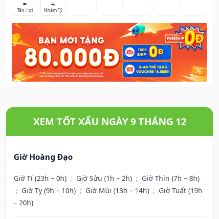
🐖
🐀
Tân Hợi
Nhâm Tý
XEM TỐT XẤU NGÀY 9 THÁNG 12
Giờ Hoàng Đạo
Giờ Tí (23h – 0h)
;
Giờ Sửu (1h – 2h)
;
Giờ Thìn (7h – 8h)
;
Giờ Tỵ (9h – 10h)
;
Giờ Mùi (13h – 14h)
;
Giờ Tuất (19h
– 20h)