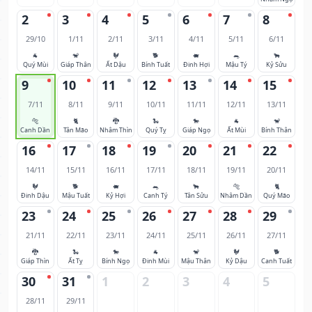
2
3
4
5
6
7
8
29/10
1/11
2/11
3/11
4/11
5/11
6/11
🐐
🐒
🐓
🐕
🐖
🐀
🐂
Quý Mùi
Giáp Thân
Ất Dậu
Bính Tuất
Đinh Hợi
Mậu Tý
Kỷ Sửu
9
10
11
12
13
14
15
7/11
8/11
9/11
10/11
11/11
12/11
13/11
🐅
🐈
🐉
🐍
🐎
🐐
🐒
Canh Dần
Tân Mão
Nhâm Thìn
Quý Tỵ
Giáp Ngọ
Ất Mùi
Bính Thân
16
17
18
19
20
21
22
14/11
15/11
16/11
17/11
18/11
19/11
20/11
🐓
🐕
🐖
🐀
🐂
🐅
🐈
Đinh Dậu
Mậu Tuất
Kỷ Hợi
Canh Tý
Tân Sửu
Nhâm Dần
Quý Mão
23
24
25
26
27
28
29
21/11
22/11
23/11
24/11
25/11
26/11
27/11
🐉
🐍
🐎
🐐
🐒
🐓
🐕
Giáp Thìn
Ất Tỵ
Bính Ngọ
Đinh Mùi
Mậu Thân
Kỷ Dậu
Canh Tuất
30
31
1
2
3
4
5
28/11
29/11