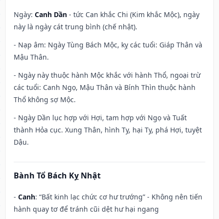
Ngày:
Canh Dần
- tức Can khắc Chi (Kim khắc Mộc), ngày
này là ngày cát trung bình (chế nhật).
- Nạp âm: Ngày Tùng Bách Mộc, kỵ các tuổi: Giáp Thân và
Mậu Thân.
- Ngày này thuộc hành Mộc khắc với hành Thổ, ngoại trừ
các tuổi: Canh Ngọ, Mậu Thân và Bính Thìn thuộc hành
Thổ không sợ Mộc.
- Ngày Dần lục hợp với Hợi, tam hợp với Ngọ và Tuất
thành Hỏa cục. Xung Thân, hình Tỵ, hại Tỵ, phá Hợi, tuyệt
Dậu.
Bành Tổ Bách Kỵ Nhật
-
Canh
: “Bất kinh lạc chức cơ hư trướng” - Không nên tiến
hành quay tơ để tránh cũi dệt hư hại ngang