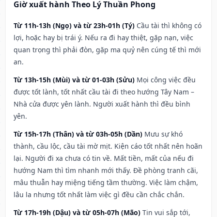
Giờ xuất hành Theo Lý Thuần Phong
Từ 11h-13h (Ngọ) và từ 23h-01h (Tý)
Cầu tài thì không có
lợi, hoặc hay bị trái ý. Nếu ra đi hay thiệt, gặp nạn, việc
quan trọng thì phải đòn, gặp ma quỷ nên cúng tế thì mới
an.
Từ 13h-15h (Mùi) và từ 01-03h (Sửu)
Mọi công việc đều
được tốt lành, tốt nhất cầu tài đi theo hướng Tây Nam –
Nhà cửa được yên lành. Người xuất hành thì đều bình
yên.
Từ 15h-17h (Thân) và từ 03h-05h (Dần)
Mưu sự khó
thành, cầu lộc, cầu tài mờ mịt. Kiện cáo tốt nhất nên hoãn
lại. Người đi xa chưa có tin về. Mất tiền, mất của nếu đi
hướng Nam thì tìm nhanh mới thấy. Đề phòng tranh cãi,
mâu thuẫn hay miệng tiếng tầm thường. Việc làm chậm,
lâu la nhưng tốt nhất làm việc gì đều cần chắc chắn.
Từ 17h-19h (Dậu) và từ 05h-07h (Mão)
Tin vui sắp tới,