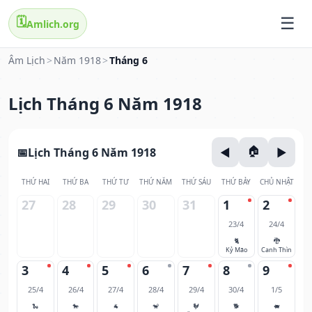
🗓️
Amlich.org
Âm Lịch
>
Năm 1918
>
Tháng 6
Lịch Tháng 6 Năm 1918
Lịch Tháng 6 Năm 1918
THỨ HAI
THỨ BA
THỨ TƯ
THỨ NĂM
THỨ SÁU
THỨ BẢY
CHỦ NHẬT
27
28
29
30
31
1
2
23/4
24/4
🐈
🐉
Kỷ Mão
Canh Thìn
3
4
5
6
7
8
9
25/4
26/4
27/4
28/4
29/4
30/4
1/5
🐍
🐎
🐐
🐒
🐓
🐕
🐖