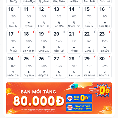
Tân Tỵ
Nhâm Ngọ
Quý Mùi
Giáp Thân
Ất Dậu
Bính Tuất
Đinh Hợi
10
11
12
13
14
15
16
2/5
3/5
4/5
5/5
6/5
7/5
8/5
🐀
🐂
🐅
🐈
🐉
🐍
🐎
Mậu Tý
Kỷ Sửu
Canh Dần
Tân Mão
Nhâm Thìn
Quý Tỵ
Giáp Ngọ
17
18
19
20
21
22
23
9/5
10/5
11/5
12/5
13/5
14/5
15/5
🐐
🐒
🐓
🐕
🐖
🐀
🐂
Ất Mùi
Bính Thân
Đinh Dậu
Mậu Tuất
Kỷ Hợi
Canh Tý
Tân Sửu
24
25
26
27
28
29
30
16/5
17/5
18/5
19/5
20/5
21/5
22/5
🐅
🐈
🐉
🐍
🐎
🐐
🐒
Nhâm Dần
Quý Mão
Giáp Thìn
Ất Tỵ
Bính Ngọ
Đinh Mùi
Mậu Thân