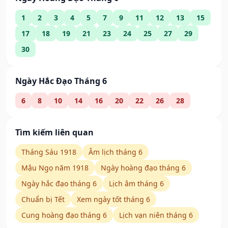
1
2
3
4
5
7
9
11
12
13
15
17
18
19
21
23
24
25
27
29
30
Ngày Hắc Đạo Tháng 6
6
8
10
14
16
20
22
26
28
Tìm kiếm liên quan
Tháng Sáu 1918
Âm lịch tháng 6
Mậu Ngọ năm 1918
Ngày hoàng đạo tháng 6
Ngày hắc đạo tháng 6
Lịch âm tháng 6
Chuẩn bị Tết
Xem ngày tốt tháng 6
Cung hoàng đạo tháng 6
Lịch vạn niên tháng 6