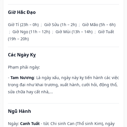
Giờ Hắc Đạo
Giờ Tí (23h – 0h)
;
Giờ Sửu (1h – 2h)
;
Giờ Mão (5h – 6h)
;
Giờ Ngọ (11h – 12h)
;
Giờ Mùi (13h – 14h)
;
Giờ Tuất
(19h – 20h)
Các Ngày Kỵ
Phạm phải ngày:
-
Tam Nương
: Là ngày xấu, ngày này kỵ tiến hành các việc
trọng đại như khai trương, xuất hành, cưới hỏi, động thổ,
sửa chữa hay cất nhà,...
Ngũ Hành
Ngày:
Canh Tuất
- tức Chi sinh Can (Thổ sinh Kim), ngày