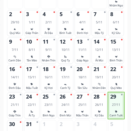
🐎
Nhâm Ngọ
2
3
4
5
6
7
8
29/10
1/11
2/11
3/11
4/11
5/11
6/11
🐐
🐒
🐓
🐕
🐖
🐀
🐂
Quý Mùi
Giáp Thân
Ất Dậu
Bính Tuất
Đinh Hợi
Mậu Tý
Kỷ Sửu
9
10
11
12
13
14
15
7/11
8/11
9/11
10/11
11/11
12/11
13/11
🐅
🐈
🐉
🐍
🐎
🐐
🐒
Canh Dần
Tân Mão
Nhâm Thìn
Quý Tỵ
Giáp Ngọ
Ất Mùi
Bính Thân
16
17
18
19
20
21
22
14/11
15/11
16/11
17/11
18/11
19/11
20/11
🐓
🐕
🐖
🐀
🐂
🐅
🐈
Đinh Dậu
Mậu Tuất
Kỷ Hợi
Canh Tý
Tân Sửu
Nhâm Dần
Quý Mão
23
24
25
26
27
28
29
21/11
22/11
23/11
24/11
25/11
26/11
27/11
🐉
🐍
🐎
🐐
🐒
🐓
🐕
Giáp Thìn
Ất Tỵ
Bính Ngọ
Đinh Mùi
Mậu Thân
Kỷ Dậu
Canh Tuất
30
31
1
2
3
4
5