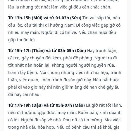
lâu la nhưng tốt nhất làm việc gì đều cần chắc chắn.
Từ 13h-15h (Mùi) và từ 01-03h (Sửu)
Tin vui sắp tới, nếu
cầu lộc, cầu tài thì đi hướng Nam. Đi công việc gặp gỡ có
nhiều may mắn. Người đi có tin về. Nếu chăn nuôi đều
gặp thuận lợi.
Từ 15h-17h (Thân) và từ 03h-05h (Dần)
Hay tranh luận,
cãi cọ, gây chuyện đói kém, phải đề phòng. Người ra đi
tốt nhất nên hoãn lại. Phòng người người nguyền rủa,
tránh lây bệnh. Nói chung những việc như hội họp, tranh
luận, việc quan,…nên tránh đi vào giờ này. Nếu bắt buộc
phải đi vào giờ này thì nên giữ miệng để hạn ché gây ẩu
đả hay cãi nhau.
Từ 17h-19h (Dậu) và từ 05h-07h (Mão)
Là giờ rất tốt lành,
nếu đi thường gặp được may mắn. Buôn bán, kinh doanh
có lời. Người đi sắp về nhà. Phụ nữ có tin mừng. Mọi việc
trong nhà đều hòa hợp. Nếu có bệnh cầu thì sẽ khỏi, gia