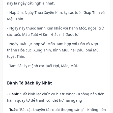
này là ngày cát (nghĩa nhật).
- Nạp âm: Ngày Thoa Xuyến Kim, kỵ các tuổi: Giáp Thìn và
Mậu Thìn.
- Ngày này thuộc hành Kim khắc với hành Mộc, ngoại trừ
các tuổi: Mậu Tuất vì Kim khắc mà được lợi.
- Ngày Tuất lục hợp với Mão, tam hợp với Dần và Ngọ
thành Hỏa cục. Xung Thìn, hình Mùi, hại Dậu, phá Mùi,
tuyệt Thìn.
- Tam Sát kỵ mệnh các tuổi Hợi, Mão, Mùi.
Bành Tổ Bách Kỵ Nhật
-
Canh
: “Bất kinh lạc chức cơ hư trướng” - Không nên tiến
hành quay tơ để tránh cũi dệt hư hại ngang
-
Tuất
: “Bất cật khuyển tác quái thượng sàng” - Không nên