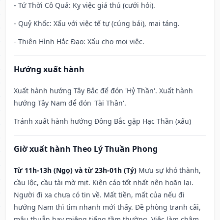
- Tứ Thời Cô Quả: Kỵ việc giá thú (cưới hỏi).
- Quỷ Khốc: Xấu với việc tế tự (cúng bái), mai táng.
- Thiên Hình Hắc Đạo: Xấu cho mọi việc.
Hướng xuất hành
Xuất hành hướng Tây Bắc để đón 'Hỷ Thần'. Xuất hành
hướng Tây Nam để đón 'Tài Thần'.
Tránh xuất hành hướng Đông Bắc gặp Hạc Thần (xấu)
Giờ xuất hành Theo Lý Thuần Phong
Từ 11h-13h (Ngọ) và từ 23h-01h (Tý)
Mưu sự khó thành,
cầu lộc, cầu tài mờ mịt. Kiện cáo tốt nhất nên hoãn lại.
Người đi xa chưa có tin về. Mất tiền, mất của nếu đi
hướng Nam thì tìm nhanh mới thấy. Đề phòng tranh cãi,
mâu thuẫn hay miệng tiếng tầm thường. Việc làm chậm,