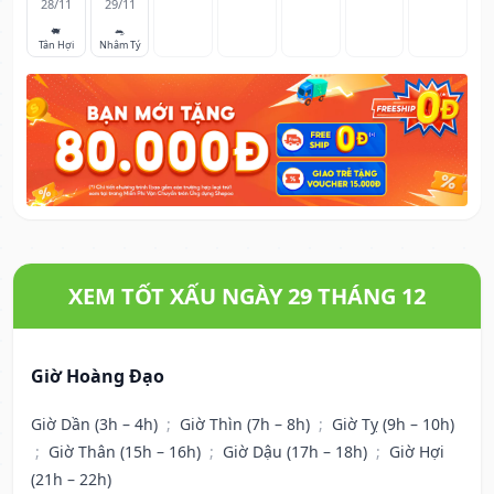
28/11
29/11
🐖
🐀
Tân Hợi
Nhâm Tý
XEM TỐT XẤU NGÀY 29 THÁNG 12
Giờ Hoàng Đạo
Giờ Dần (3h – 4h)
;
Giờ Thìn (7h – 8h)
;
Giờ Tỵ (9h – 10h)
;
Giờ Thân (15h – 16h)
;
Giờ Dậu (17h – 18h)
;
Giờ Hợi
(21h – 22h)