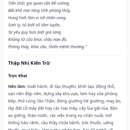
Tiến chức gia quan cận Đế vương,
Bất khả mai táng tính phóng thủy,
Hung tinh lâm vị nữ nhân vong.
Sinh ly, tử biệt vô tâm luyến,
Tự yếu quy hưu biệt giá lang.
Khổng tử cửu khúc châu nan độ,
Phóng thủy, khai câu, thiên mệnh thương.”
Thập Nhị Kiến Trừ
Trực Khai
Nên làm
: Xuất hành, đi tàu thuyền, khởi tạo, động thổ,
san nền đắp nền, dựng xây kho vựa, làm hay sửa phòng
bếp, thờ cúng Táo Thần, đóng giường lót giường, may áo,
lắp đặt cỗ máy dệt hay các loại máy, cấy lúa gặt lúa, đào
ao giếng, tháo nước, các việc trong vụ chăn nuôi, mở
thông hào rãnh, cầu thầy chữa bệnh, bốc thuốc, uống
thuốc, mua trâu, làm rượu, nhập học, học kỹ nghệ, vẽ