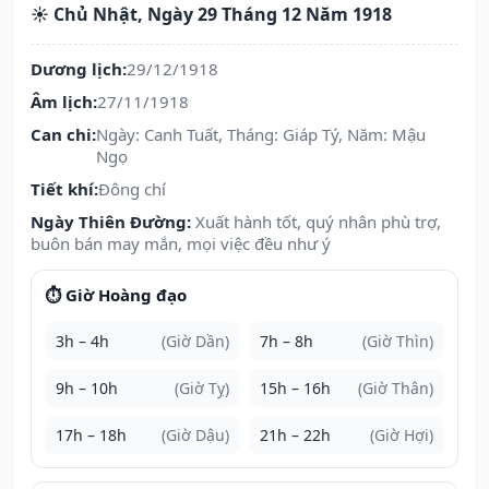
☀️ Chủ Nhật, Ngày 29 Tháng 12 Năm 1918
Dương lịch:
29/12/1918
Âm lịch:
27/11/1918
Can chi:
Ngày: Canh Tuất, Tháng: Giáp Tý, Năm: Mậu
Ngọ
Tiết khí:
Đông chí
Ngày Thiên Đường:
Xuất hành tốt, quý nhân phù trợ,
buôn bán may mắn, mọi việc đều như ý
⏱️ Giờ Hoàng đạo
3h – 4h
(Giờ Dần)
7h – 8h
(Giờ Thìn)
9h – 10h
(Giờ Tỵ)
15h – 16h
(Giờ Thân)
17h – 18h
(Giờ Dậu)
21h – 22h
(Giờ Hợi)