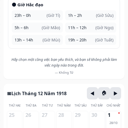
🌑 Giờ Hắc đạo
23h – 0h
(Giờ Tí)
1h – 2h
(Giờ Sửu)
5h – 6h
(Giờ Mão)
11h – 12h
(Giờ Ngọ)
13h – 14h
(Giờ Mùi)
19h – 20h
(Giờ Tuất)
Hãy chọn một công việc bạn yêu thích, và bạn sẽ không phải làm
việc ngày nào trong đời.
— Khổng Tử
Lịch Tháng 12 Năm 1918
THỨ HAI
THỨ BA
THỨ TƯ
THỨ NĂM
THỨ SÁU
THỨ BẢY
CHỦ NHẬT
25
26
27
28
29
30
1
28/10