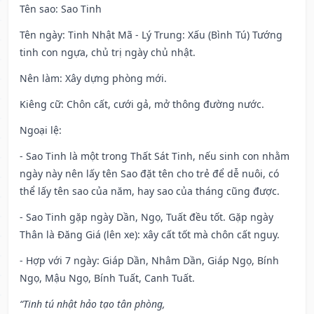
Tên sao
: Sao Tinh
Tên ngày
: Tinh Nhật Mã - Lý Trung: Xấu (Bình Tú) Tướng
tinh con ngựa, chủ trị ngày chủ nhật.
Nên làm
: Xây dựng phòng mới.
Kiêng cữ
: Chôn cất, cưới gả, mở thông đường nước.
Ngoại lệ
:
- Sao Tinh là một trong Thất Sát Tinh, nếu sinh con nhằm
ngày này nên lấy tên Sao đặt tên cho trẻ để dễ nuôi, có
thể lấy tên sao của năm, hay sao của tháng cũng được.
- Sao Tinh gặp ngày Dần, Ngọ, Tuất đều tốt. Gặp ngày
Thân là Đăng Giá (lên xe): xây cất tốt mà chôn cất nguy.
- Hợp với 7 ngày: Giáp Dần, Nhâm Dần, Giáp Ngọ, Bính
Ngọ, Mậu Ngọ, Bính Tuất, Canh Tuất.
“Tinh tú nhật hảo tạo tân phòng,