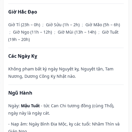
Giờ Hắc Đạo
Giờ Tí (23h – 0h)
;
Giờ Sửu (1h – 2h)
;
Giờ Mão (5h – 6h)
;
Giờ Ngọ (11h – 12h)
;
Giờ Mùi (13h – 14h)
;
Giờ Tuất
(19h – 20h)
Các Ngày Kỵ
Không phạm bất kỳ ngày Nguyệt kỵ, Nguyệt tận, Tam
Nương, Dương Công Kỵ Nhật nào.
Ngũ Hành
Ngày:
Mậu Tuất
- tức Can Chi tương đồng (cùng Thổ),
ngày này là ngày cát.
- Nạp âm: Ngày Bình Địa Mộc, kỵ các tuổi: Nhâm Thìn và
Giáp Ngọ.