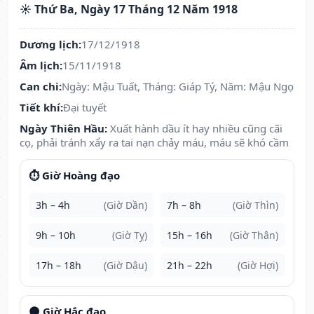
☀️ Thứ Ba, Ngày 17 Tháng 12 Năm 1918
Dương lịch:
17/12/1918
Âm lịch:
15/11/1918
Can chi:
Ngày: Mậu Tuất, Tháng: Giáp Tý, Năm: Mậu Ngọ
Tiết khí:
Đại tuyết
Ngày Thiên Hầu:
Xuất hành dầu ít hay nhiều cũng cãi
cọ, phải tránh xẩy ra tai nạn chảy máu, máu sẽ khó cầm
⏱️ Giờ Hoàng đạo
3h – 4h
(Giờ Dần)
7h – 8h
(Giờ Thìn)
9h – 10h
(Giờ Tỵ)
15h – 16h
(Giờ Thân)
17h – 18h
(Giờ Dậu)
21h – 22h
(Giờ Hợi)
🌑 Giờ Hắc đạo