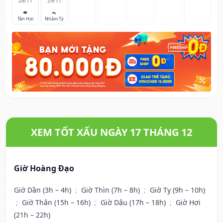
28/11
29/11
🐖
🐀
Tân Hợi
Nhâm Tý
XEM TỐT XẤU NGÀY 17 THÁNG 12
Giờ Hoàng Đạo
Giờ Dần (3h – 4h)
;
Giờ Thìn (7h – 8h)
;
Giờ Tỵ (9h – 10h)
;
Giờ Thân (15h – 16h)
;
Giờ Dậu (17h – 18h)
;
Giờ Hợi
(21h – 22h)