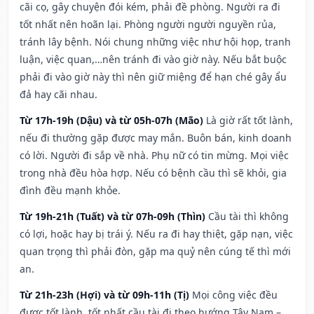
cãi cọ, gây chuyện đói kém, phải đề phòng. Người ra đi
tốt nhất nên hoãn lại. Phòng người người nguyền rủa,
tránh lây bệnh. Nói chung những việc như hội họp, tranh
luận, việc quan,…nên tránh đi vào giờ này. Nếu bắt buộc
phải đi vào giờ này thì nên giữ miệng để hạn ché gây ẩu
đả hay cãi nhau.
Từ 17h-19h (Dậu) và từ 05h-07h (Mão)
Là giờ rất tốt lành,
nếu đi thường gặp được may mắn. Buôn bán, kinh doanh
có lời. Người đi sắp về nhà. Phụ nữ có tin mừng. Mọi việc
trong nhà đều hòa hợp. Nếu có bệnh cầu thì sẽ khỏi, gia
đình đều mạnh khỏe.
Từ 19h-21h (Tuất) và từ 07h-09h (Thìn)
Cầu tài thì không
có lợi, hoặc hay bị trái ý. Nếu ra đi hay thiệt, gặp nạn, việc
quan trọng thì phải đòn, gặp ma quỷ nên cúng tế thì mới
an.
Từ 21h-23h (Hợi) và từ 09h-11h (Tị)
Mọi công việc đều
được tốt lành, tốt nhất cầu tài đi theo hướng Tây Nam –