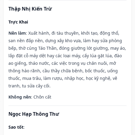
Thập Nhị Kiến Trừ
Trực Khai
Nên làm
: Xuất hành, đi tàu thuyền, khởi tạo, động thổ,
san nền đắp nền, dựng xây kho vựa, làm hay sửa phòng
bếp, thờ cúng Táo Thần, đóng giường lót giường, may áo,
lắp đặt cỗ máy dệt hay các loại máy, cấy lúa gặt lúa, đào
ao giếng, tháo nước, các việc trong vụ chăn nuôi, mở
thông hào rãnh, cầu thầy chữa bệnh, bốc thuốc, uống
thuốc, mua trâu, làm rượu, nhập học, học kỹ nghệ, vẽ
tranh, tu sửa cây cối.
Không nên
: Chôn cất
Ngọc Hạp Thông Thư
Sao tốt
: