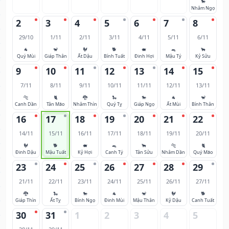
🐎
Nhâm Ngọ
2
3
4
5
6
7
8
29/10
1/11
2/11
3/11
4/11
5/11
6/11
🐐
🐒
🐓
🐕
🐖
🐀
🐂
Quý Mùi
Giáp Thân
Ất Dậu
Bính Tuất
Đinh Hợi
Mậu Tý
Kỷ Sửu
9
10
11
12
13
14
15
7/11
8/11
9/11
10/11
11/11
12/11
13/11
🐅
🐈
🐉
🐍
🐎
🐐
🐒
Canh Dần
Tân Mão
Nhâm Thìn
Quý Tỵ
Giáp Ngọ
Ất Mùi
Bính Thân
16
17
18
19
20
21
22
14/11
15/11
16/11
17/11
18/11
19/11
20/11
🐓
🐕
🐖
🐀
🐂
🐅
🐈
Đinh Dậu
Mậu Tuất
Kỷ Hợi
Canh Tý
Tân Sửu
Nhâm Dần
Quý Mão
23
24
25
26
27
28
29
21/11
22/11
23/11
24/11
25/11
26/11
27/11
🐉
🐍
🐎
🐐
🐒
🐓
🐕
Giáp Thìn
Ất Tỵ
Bính Ngọ
Đinh Mùi
Mậu Thân
Kỷ Dậu
Canh Tuất
30
31
1
2
3
4
5