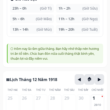
23h – 0h
(Giờ Tí)
1h – 2h
(Giờ Sửu)
5h – 6h
(Giờ Mão)
11h – 12h
(Giờ Ngọ)
13h – 14h
(Giờ Mùi)
19h – 20h
(Giờ Tuất)
🌕 Hôm nay là rằm giữa tháng. Bạn hãy nhớ thắp nén hương
tri ân tổ tiên. Chúc bạn đón nửa cuối tháng thật bình yên,
thuận lợi và đầy niềm vui.
Lịch Tháng 12 Năm 1918
THỨ HAI
THỨ BA
THỨ TƯ
THỨ NĂM
THỨ SÁU
THỨ BẢY
CHỦ NHẬT
25
26
27
28
29
30
1
28/10