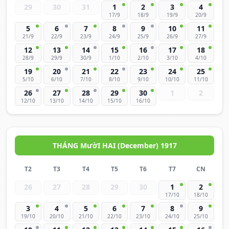
29
30
31
1
2
3
4
17/9
18/9
19/9
20/9
5
6
7
8
9
10
11
21/9
22/9
23/9
24/9
25/9
26/9
27/9
12
13
14
15
16
17
18
28/9
29/9
30/9
1/10
2/10
3/10
4/10
19
20
21
22
23
24
25
5/10
6/10
7/10
8/10
9/10
10/10
11/10
26
27
28
29
30
1
2
12/10
13/10
14/10
15/10
16/10
THÁNG MườI HAI (December) 1917
T2
T3
T4
T5
T6
T7
CN
26
27
28
29
30
1
2
17/10
18/10
3
4
5
6
7
8
9
19/10
20/10
21/10
22/10
23/10
24/10
25/10