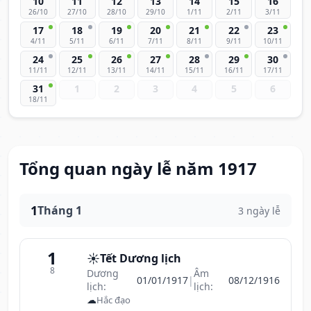
10
11
12
13
14
15
16
26/10
27/10
28/10
29/10
1/11
2/11
3/11
17
18
19
20
21
22
23
4/11
5/11
6/11
7/11
8/11
9/11
10/11
24
25
26
27
28
29
30
11/11
12/11
13/11
14/11
15/11
16/11
17/11
31
1
2
3
4
5
6
18/11
Tổng quan ngày lễ năm 1917
1
Tháng 1
3 ngày lễ
1
☀️
Tết Dương lịch
8
Dương
Âm
01/01/1917
|
08/12/1916
lịch:
lịch:
☁
Hắc đạo