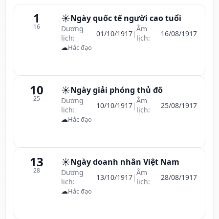
1
☀️
Ngày quốc tế người cao tuổi
16
Dương
Âm
01/10/1917
|
16/08/1917
lịch:
lịch:
☁
Hắc đạo
10
☀️
Ngày giải phóng thủ đô
25
Dương
Âm
10/10/1917
|
25/08/1917
lịch:
lịch:
☁
Hắc đạo
13
☀️
Ngày doanh nhân Việt Nam
28
Dương
Âm
13/10/1917
|
28/08/1917
lịch:
lịch:
☁
Hắc đạo