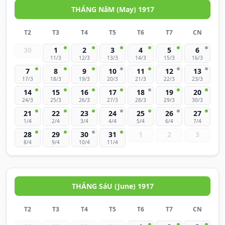
THÁNG NăM (May) 1917
T2
T3
T4
T5
T6
T7
CN
30
1
2
3
4
5
6
11/3
12/3
13/3
14/3
15/3
16/3
7
8
9
10
11
12
13
17/3
18/3
19/3
20/3
21/3
22/3
23/3
14
15
16
17
18
19
20
24/3
25/3
26/3
27/3
28/3
29/3
30/3
21
22
23
24
25
26
27
1/4
2/4
3/4
4/4
5/4
6/4
7/4
28
29
30
31
1
2
3
8/4
9/4
10/4
11/4
THÁNG SáU (June) 1917
T2
T3
T4
T5
T6
T7
CN