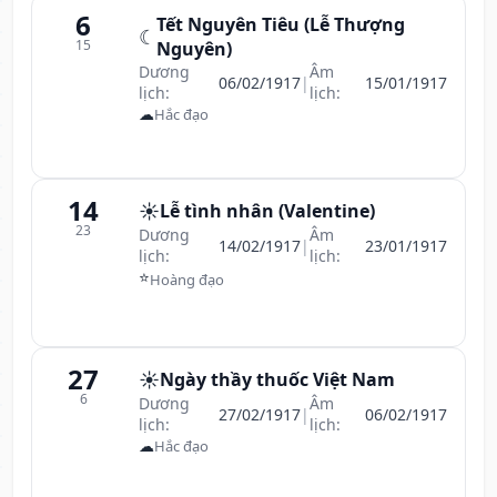
6
Tết Nguyên Tiêu (Lễ Thượng
☾
15
Nguyên)
Dương
Âm
06/02/1917
|
15/01/1917
lịch:
lịch:
☁
Hắc đạo
14
☀️
Lễ tình nhân (Valentine)
23
Dương
Âm
14/02/1917
|
23/01/1917
lịch:
lịch:
⭐
Hoàng đạo
27
☀️
Ngày thầy thuốc Việt Nam
6
Dương
Âm
27/02/1917
|
06/02/1917
lịch:
lịch:
☁
Hắc đạo