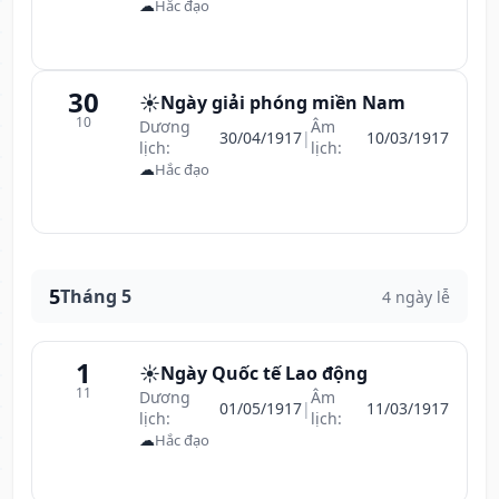
☁
Hắc đạo
30
☀️
Ngày giải phóng miền Nam
10
Dương
Âm
30/04/1917
|
10/03/1917
lịch:
lịch:
☁
Hắc đạo
5
Tháng 5
4 ngày lễ
1
☀️
Ngày Quốc tế Lao động
11
Dương
Âm
01/05/1917
|
11/03/1917
lịch:
lịch:
☁
Hắc đạo