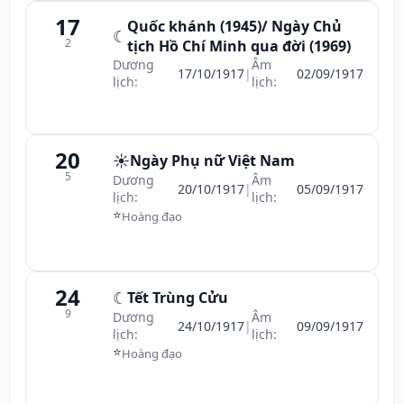
17
Quốc khánh (1945)/ Ngày Chủ
☾
2
tịch Hồ Chí Minh qua đời (1969)
Dương
Âm
17/10/1917
|
02/09/1917
lịch:
lịch:
20
☀️
Ngày Phụ nữ Việt Nam
5
Dương
Âm
20/10/1917
|
05/09/1917
lịch:
lịch:
⭐
Hoàng đạo
24
☾
Tết Trùng Cửu
9
Dương
Âm
24/10/1917
|
09/09/1917
lịch:
lịch:
⭐
Hoàng đạo