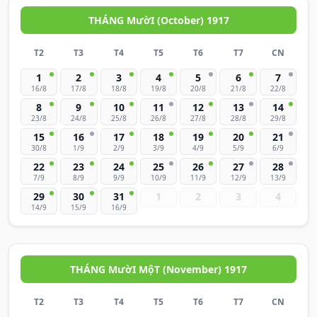
THÁNG MườI (October) 1917
T2
T3
T4
T5
T6
T7
CN
1
2
3
4
5
6
7
16/8
17/8
18/8
19/8
20/8
21/8
22/8
8
9
10
11
12
13
14
23/8
24/8
25/8
26/8
27/8
28/8
29/8
15
16
17
18
19
20
21
30/8
1/9
2/9
3/9
4/9
5/9
6/9
22
23
24
25
26
27
28
7/9
8/9
9/9
10/9
11/9
12/9
13/9
29
30
31
1
2
3
4
14/9
15/9
16/9
THÁNG MườI MộT (November) 1917
T2
T3
T4
T5
T6
T7
CN