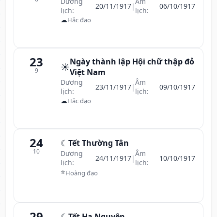
Dương
Âm
20/11/1917
|
06/10/1917
lịch:
lịch:
☁
Hắc đạo
23
Ngày thành lập Hội chữ thập đỏ
☀️
9
Việt Nam
Dương
Âm
23/11/1917
|
09/10/1917
lịch:
lịch:
☁
Hắc đạo
24
☾
Tết Thường Tân
10
Dương
Âm
24/11/1917
|
10/10/1917
lịch:
lịch:
⭐
Hoàng đạo
29
☾
Tết Hạ Nguyên