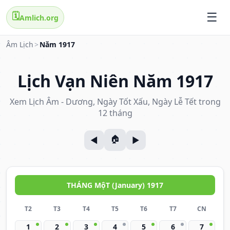
🗓️
Amlich.org
Âm Lịch
>
Năm 1917
Lịch Vạn Niên Năm 1917
Xem Lịch Âm - Dương, Ngày Tốt Xấu, Ngày Lễ Tết trong
12 tháng
THÁNG MộT (January) 1917
T2
T3
T4
T5
T6
T7
CN
1
2
3
4
5
6
7