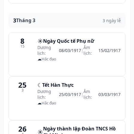
3
Tháng 3
3 ngày lễ
8
☀️
Ngày Quốc tế Phụ nữ
15
Dương
Âm
08/03/1917
|
15/02/1917
lịch:
lịch:
☁
Hắc đạo
25
☾
Tết Hàn Thực
3
Dương
Âm
25/03/1917
|
03/03/1917
lịch:
lịch:
☁
Hắc đạo
26
Ngày thành lập Đoàn TNCS Hồ
☀️