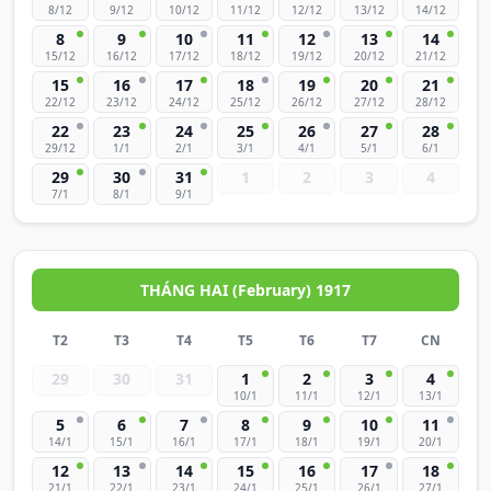
8/12
9/12
10/12
11/12
12/12
13/12
14/12
8
9
10
11
12
13
14
15/12
16/12
17/12
18/12
19/12
20/12
21/12
15
16
17
18
19
20
21
22/12
23/12
24/12
25/12
26/12
27/12
28/12
22
23
24
25
26
27
28
29/12
1/1
2/1
3/1
4/1
5/1
6/1
29
30
31
1
2
3
4
7/1
8/1
9/1
THÁNG HAI (February) 1917
T2
T3
T4
T5
T6
T7
CN
29
30
31
1
2
3
4
10/1
11/1
12/1
13/1
5
6
7
8
9
10
11
14/1
15/1
16/1
17/1
18/1
19/1
20/1
12
13
14
15
16
17
18
21/1
22/1
23/1
24/1
25/1
26/1
27/1