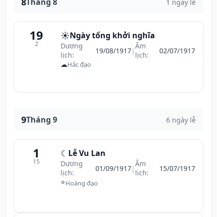
8
Tháng 8
1 ngày lễ
19
☀️
Ngày tổng khởi nghĩa
2
Dương
Âm
19/08/1917
|
02/07/1917
lịch:
lịch:
☁
Hắc đạo
9
Tháng 9
6 ngày lễ
1
☾
Lễ Vu Lan
15
Dương
Âm
01/09/1917
|
15/07/1917
lịch:
lịch:
⭐
Hoàng đạo