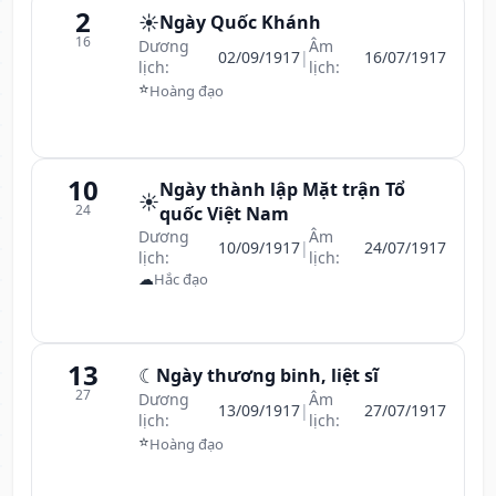
2
☀️
Ngày Quốc Khánh
16
Dương
Âm
02/09/1917
|
16/07/1917
lịch:
lịch:
⭐
Hoàng đạo
10
Ngày thành lập Mặt trận Tổ
☀️
24
quốc Việt Nam
Dương
Âm
10/09/1917
|
24/07/1917
lịch:
lịch:
☁
Hắc đạo
13
☾
Ngày thương binh, liệt sĩ
27
Dương
Âm
13/09/1917
|
27/07/1917
lịch:
lịch:
⭐
Hoàng đạo