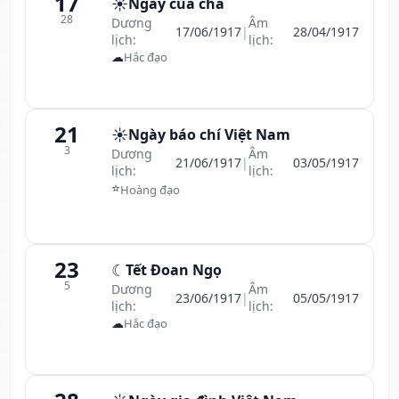
17
☀️
Ngày của cha
28
Dương
Âm
17/06/1917
|
28/04/1917
lịch:
lịch:
☁
Hắc đạo
21
☀️
Ngày báo chí Việt Nam
3
Dương
Âm
21/06/1917
|
03/05/1917
lịch:
lịch:
⭐
Hoàng đạo
23
☾
Tết Đoan Ngọ
5
Dương
Âm
23/06/1917
|
05/05/1917
lịch:
lịch:
☁
Hắc đạo