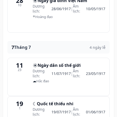
28
☀️
Ngày gia đình Việt Nam
10
Dương
Âm
28/06/1917
|
10/05/1917
lịch:
lịch:
⭐
Hoàng đạo
7
Tháng 7
4 ngày lễ
11
☀️
Ngày dân số thế giới
23
Dương
Âm
11/07/1917
|
23/05/1917
lịch:
lịch:
☁
Hắc đạo
19
☾
Quốc tế thiếu nhi
1
Dương
Âm
19/07/1917
|
01/06/1917
lịch:
lịch: