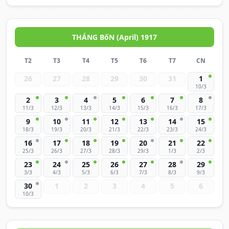
THÁNG BốN (April) 1917
T2
T3
T4
T5
T6
T7
CN
26
27
28
29
30
31
1
10/3
2
3
4
5
6
7
8
11/3
12/3
13/3
14/3
15/3
16/3
17/3
9
10
11
12
13
14
15
18/3
19/3
20/3
21/3
22/3
23/3
24/3
16
17
18
19
20
21
22
25/3
26/3
27/3
28/3
29/3
1/3
2/3
23
24
25
26
27
28
29
3/3
4/3
5/3
6/3
7/3
8/3
9/3
30
1
2
3
4
5
6
10/3