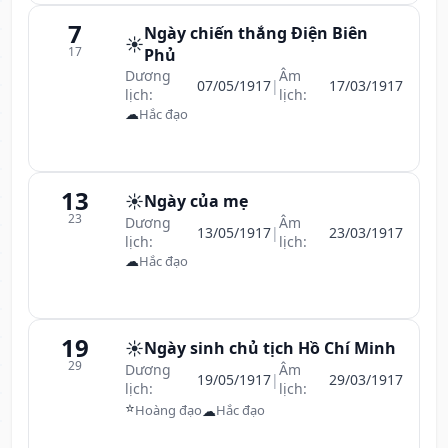
7
Ngày chiến thắng Điện Biên
☀️
17
Phủ
Dương
Âm
07/05/1917
|
17/03/1917
lịch:
lịch:
☁
Hắc đạo
13
☀️
Ngày của mẹ
23
Dương
Âm
13/05/1917
|
23/03/1917
lịch:
lịch:
☁
Hắc đạo
19
☀️
Ngày sinh chủ tịch Hồ Chí Minh
29
Dương
Âm
19/05/1917
|
29/03/1917
lịch:
lịch:
⭐
☁
Hoàng đạo
Hắc đạo