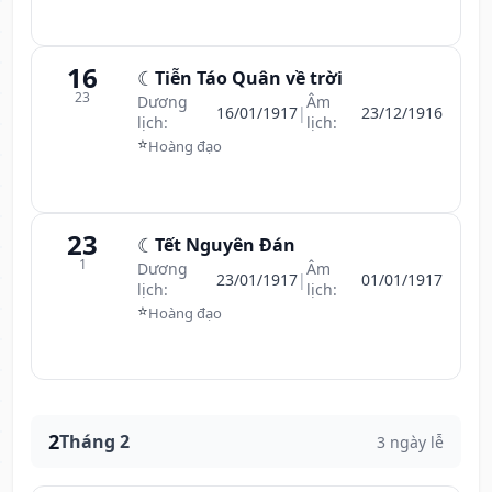
16
☾
Tiễn Táo Quân về trời
23
Dương
Âm
16/01/1917
|
23/12/1916
lịch:
lịch:
⭐
Hoàng đạo
23
☾
Tết Nguyên Đán
1
Dương
Âm
23/01/1917
|
01/01/1917
lịch:
lịch:
⭐
Hoàng đạo
2
Tháng 2
3 ngày lễ