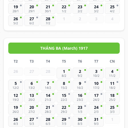
19
20
21
22
23
24
25
28/1
29/1
30/1
1/2
2/2
3/2
4/2
26
27
28
1
2
3
4
5/2
6/2
7/2
THÁNG BA (March) 1917
T2
T3
T4
T5
T6
T7
CN
26
27
28
1
2
3
4
8/2
9/2
10/2
11/2
5
6
7
8
9
10
11
12/2
13/2
14/2
15/2
16/2
17/2
18/2
12
13
14
15
16
17
18
19/2
20/2
21/2
22/2
23/2
24/2
25/2
19
20
21
22
23
24
25
26/2
27/2
28/2
29/2
1/3
2/3
3/3
26
27
28
29
30
31
1
4/3
5/3
6/3
7/3
8/3
9/3