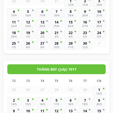
28
29
30
31
1
2
3
12/4
13/4
14/4
4
5
6
7
8
9
10
15/4
16/4
17/4
18/4
19/4
20/4
21/4
11
12
13
14
15
16
17
22/4
23/4
24/4
25/4
26/4
27/4
28/4
18
19
20
21
22
23
24
29/4
1/5
2/5
3/5
4/5
5/5
6/5
25
26
27
28
29
30
1
7/5
8/5
9/5
10/5
11/5
12/5
THÁNG BảY (July) 1917
T2
T3
T4
T5
T6
T7
CN
25
26
27
28
29
30
1
13/5
2
3
4
5
6
7
8
14/5
15/5
16/5
17/5
18/5
19/5
20/5
9
10
11
12
13
14
15