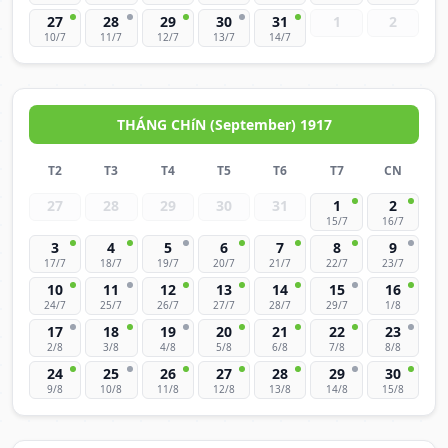
27
28
29
30
31
1
2
10/7
11/7
12/7
13/7
14/7
THÁNG CHíN (September) 1917
T2
T3
T4
T5
T6
T7
CN
27
28
29
30
31
1
2
15/7
16/7
3
4
5
6
7
8
9
17/7
18/7
19/7
20/7
21/7
22/7
23/7
10
11
12
13
14
15
16
24/7
25/7
26/7
27/7
28/7
29/7
1/8
17
18
19
20
21
22
23
2/8
3/8
4/8
5/8
6/8
7/8
8/8
24
25
26
27
28
29
30
9/8
10/8
11/8
12/8
13/8
14/8
15/8