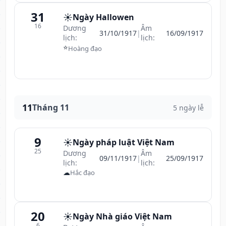
31
☀️
Ngày Hallowen
16
Dương
Âm
31/10/1917
|
16/09/1917
lịch:
lịch:
⭐
Hoàng đạo
11
Tháng 11
5 ngày lễ
9
☀️
Ngày pháp luật Việt Nam
25
Dương
Âm
09/11/1917
|
25/09/1917
lịch:
lịch:
☁
Hắc đạo
20
☀️
Ngày Nhà giáo Việt Nam
6