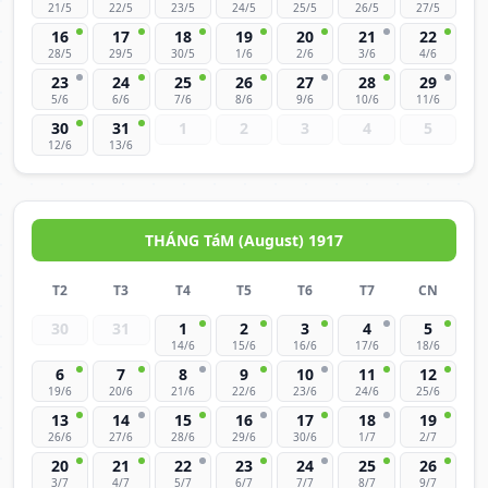
21/5
22/5
23/5
24/5
25/5
26/5
27/5
16
17
18
19
20
21
22
28/5
29/5
30/5
1/6
2/6
3/6
4/6
23
24
25
26
27
28
29
5/6
6/6
7/6
8/6
9/6
10/6
11/6
30
31
1
2
3
4
5
12/6
13/6
THÁNG TáM (August) 1917
T2
T3
T4
T5
T6
T7
CN
30
31
1
2
3
4
5
14/6
15/6
16/6
17/6
18/6
6
7
8
9
10
11
12
19/6
20/6
21/6
22/6
23/6
24/6
25/6
13
14
15
16
17
18
19
26/6
27/6
28/6
29/6
30/6
1/7
2/7
20
21
22
23
24
25
26
3/7
4/7
5/7
6/7
7/7
8/7
9/7