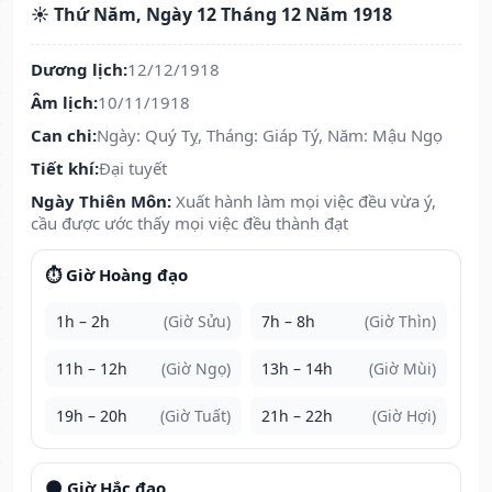
☀️ Thứ Năm, Ngày 12 Tháng 12 Năm 1918
Dương lịch:
12/12/1918
Âm lịch:
10/11/1918
Can chi:
Ngày: Quý Tỵ, Tháng: Giáp Tý, Năm: Mậu Ngọ
Tiết khí:
Đại tuyết
Ngày Thiên Môn:
Xuất hành làm mọi việc đều vừa ý,
cầu được ước thấy mọi việc đều thành đạt
⏱️ Giờ Hoàng đạo
1h – 2h
(Giờ Sửu)
7h – 8h
(Giờ Thìn)
11h – 12h
(Giờ Ngọ)
13h – 14h
(Giờ Mùi)
19h – 20h
(Giờ Tuất)
21h – 22h
(Giờ Hợi)
🌑 Giờ Hắc đạo