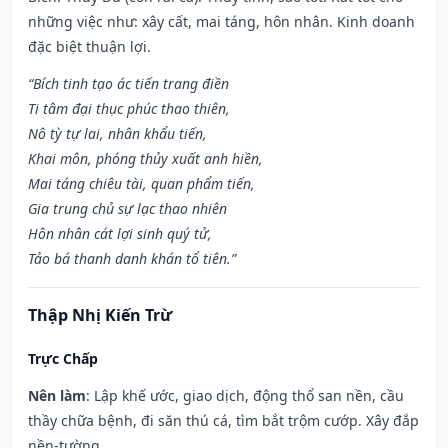
những việc như: xây cất, mai táng, hôn nhân. Kinh doanh
đặc biệt thuận lợi.
“Bích tinh tạo ác tiến trang điền
Ti tâm đại thục phúc thao thiên,
Nô tỳ tự lai, nhân khẩu tiến,
Khai môn, phóng thủy xuất anh hiền,
Mai táng chiêu tài, quan phẩm tiến,
Gia trung chủ sự lạc thao nhiên
Hôn nhân cát lợi sinh quý tử,
Tảo bá thanh danh khán tổ tiên.”
Thập Nhị Kiến Trừ
Trực Chấp
Nên làm
: Lập khế ước, giao dịch, động thổ san nền, cầu
thầy chữa bệnh, đi săn thú cá, tìm bắt trộm cướp. Xây đắp
nền-tường.