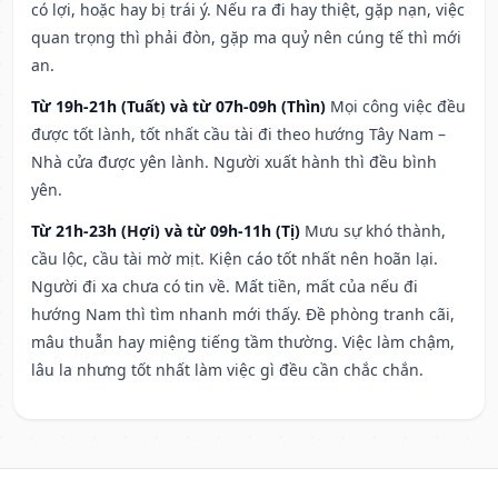
có lợi, hoặc hay bị trái ý. Nếu ra đi hay thiệt, gặp nạn, việc
quan trọng thì phải đòn, gặp ma quỷ nên cúng tế thì mới
an.
Từ 19h-21h (Tuất) và từ 07h-09h (Thìn)
Mọi công việc đều
được tốt lành, tốt nhất cầu tài đi theo hướng Tây Nam –
Nhà cửa được yên lành. Người xuất hành thì đều bình
yên.
Từ 21h-23h (Hợi) và từ 09h-11h (Tị)
Mưu sự khó thành,
cầu lộc, cầu tài mờ mịt. Kiện cáo tốt nhất nên hoãn lại.
Người đi xa chưa có tin về. Mất tiền, mất của nếu đi
hướng Nam thì tìm nhanh mới thấy. Đề phòng tranh cãi,
mâu thuẫn hay miệng tiếng tầm thường. Việc làm chậm,
lâu la nhưng tốt nhất làm việc gì đều cần chắc chắn.