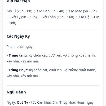
Giờ Hắc Đạo
Giờ Tí (23h – 0h)
;
Giờ Dần (3h – 4h)
;
Giờ Mão (5h – 6h)
;
Giờ Tỵ (9h – 10h)
;
Giờ Thân (15h – 16h)
;
Giờ Dậu (17h
– 18h)
Các Ngày Kỵ
Phạm phải ngày:
-
Trùng tang
: Kỵ chôn cất, cưới xin, vợ chồng xuất hành,
xây nhà, xây mồ mả.
-
Trùng Phục
: Kỵ chôn cất, cưới xin, vợ chồng xuất hành,
xây nhà, xây mồ mả.
Ngũ Hành
Ngày:
Quý Tỵ
- tức Can khắc Chi (Thủy khắc Hỏa), ngày