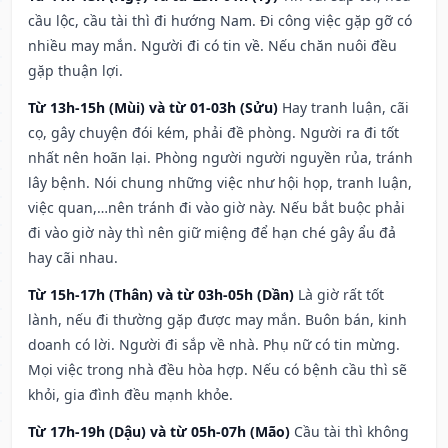
cầu lộc, cầu tài thì đi hướng Nam. Đi công việc gặp gỡ có
nhiều may mắn. Người đi có tin về. Nếu chăn nuôi đều
gặp thuận lợi.
Từ 13h-15h (Mùi) và từ 01-03h (Sửu)
Hay tranh luận, cãi
cọ, gây chuyện đói kém, phải đề phòng. Người ra đi tốt
nhất nên hoãn lại. Phòng người người nguyền rủa, tránh
lây bệnh. Nói chung những việc như hội họp, tranh luận,
việc quan,…nên tránh đi vào giờ này. Nếu bắt buộc phải
đi vào giờ này thì nên giữ miệng để hạn ché gây ẩu đả
hay cãi nhau.
Từ 15h-17h (Thân) và từ 03h-05h (Dần)
Là giờ rất tốt
lành, nếu đi thường gặp được may mắn. Buôn bán, kinh
doanh có lời. Người đi sắp về nhà. Phụ nữ có tin mừng.
Mọi việc trong nhà đều hòa hợp. Nếu có bệnh cầu thì sẽ
khỏi, gia đình đều mạnh khỏe.
Từ 17h-19h (Dậu) và từ 05h-07h (Mão)
Cầu tài thì không