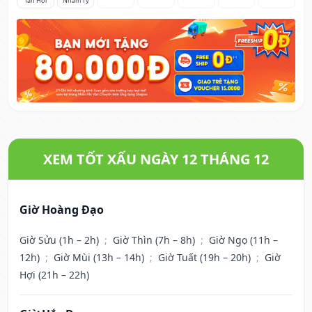
Tân Hợi
Nhâm Tý
XEM TỐT XẤU NGÀY 12 THÁNG 12
Giờ Hoàng Đạo
Giờ Sửu (1h – 2h)
;
Giờ Thìn (7h – 8h)
;
Giờ Ngọ (11h –
12h)
;
Giờ Mùi (13h – 14h)
;
Giờ Tuất (19h – 20h)
;
Giờ
Hợi (21h – 22h)