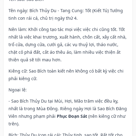
Tên ngày
: Bích Thủy Du - Tang Cung: Tốt (Kiết Tú) Tướng
tinh con rái cá, chủ trị ngày thứ 4.
Nên làm
: Khởi công tạo tác mọi việc việc chi cũng tốt. Tốt
nhất là việc khai trương, xuất hành, chôn cất, xây cất nhà,
trổ cửa, dựng cửa, cưới gả, các vụ thuỷ lợi, tháo nước,
chặt cỏ phá đất, cắt áo thêu áo, làm nhiều việc thiện ắt
thiện quả sẽ tới mau hơn.
Kiêng cữ
: Sao Bích toàn kiết nên không có bất kỳ việc chi
phải kiêng cữ.
Ngoại lệ
:
- Sao Bích Thủy Du tại Mùi, Hợi, Mão trăm việc đều kỵ,
nhất là trong Mùa Đông. Riêng ngày Hợi là Sao Bích Đăng
Viên nhưng phạm phải
Phục Đoạn Sát
(nên kiêng cữ như
trên).
Bích: Thủy Du (con rái cá): Thủy tinh, sao tốt. Rất tốt cho