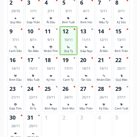
2
3
4
5
6
7
8
29/10
1/11
2/11
3/11
4/11
5/11
6/11
🐐
🐒
🐓
🐕
🐖
🐀
🐂
Quý Mùi
Giáp Thân
Ất Dậu
Bính Tuất
Đinh Hợi
Mậu Tý
Kỷ Sửu
9
10
11
12
13
14
15
7/11
8/11
9/11
10/11
11/11
12/11
13/11
🐅
🐈
🐉
🐍
🐎
🐐
🐒
Canh Dần
Tân Mão
Nhâm Thìn
Quý Tỵ
Giáp Ngọ
Ất Mùi
Bính Thân
16
17
18
19
20
21
22
14/11
15/11
16/11
17/11
18/11
19/11
20/11
🐓
🐕
🐖
🐀
🐂
🐅
🐈
Đinh Dậu
Mậu Tuất
Kỷ Hợi
Canh Tý
Tân Sửu
Nhâm Dần
Quý Mão
23
24
25
26
27
28
29
21/11
22/11
23/11
24/11
25/11
26/11
27/11
🐉
🐍
🐎
🐐
🐒
🐓
🐕
Giáp Thìn
Ất Tỵ
Bính Ngọ
Đinh Mùi
Mậu Thân
Kỷ Dậu
Canh Tuất
30
31
1
2
3
4
5
28/11
29/11
🐖
🐀