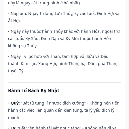
này là ngày cát trung bình (chế nhật).
- Nạp âm: Ngày Trường Lưu Thủy, kỵ các tuổi: Đinh Hợi và
Ất Hợi.
- Ngày này thuộc hành Thủy khắc với hành Hỏa, ngoại trừ
các tuổi: Kỷ Sửu, Đinh Dậu và Kỷ Mùi thuộc hành Hỏa
không sợ Thủy.
- Ngày Tỵ lục hợp với Thân, tam hợp với Sửu và Dậu
thành Kim cục. Xung Hợi, hình Thân, hại Dần, phá Thân,
tuyệt Tý.
Bành Tổ Bách Kỵ Nhật
-
Quý
: “Bất từ tụng lí nhược địch cường” - Không nên tiến
hành các việc liên quan đến kiện tụng, ta lý yếu địch lý
mạnh
-
Tỵ
: “Bất viễn hành tài vật phục tàng” - Không nên đi xa