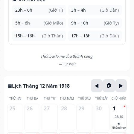
23h – 0h
(Giờ Tí)
3h – 4h
(Giờ Dần)
5h – 6h
(Giờ Mão)
9h – 10h
(Giờ Tỵ)
15h – 16h
(Giờ Thân)
17h – 18h
(Giờ Dậu)
Thất bại là mẹ của thành công.
— Tục ngữ
Lịch Tháng 12 Năm 1918
THỨ HAI
THỨ BA
THỨ TƯ
THỨ NĂM
THỨ SÁU
THỨ BẢY
CHỦ NHẬT
25
26
27
28
29
30
1
28/10
🐎
Nhâm Ngọ