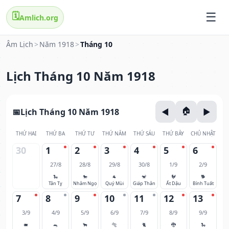
🗓️
Amlich.org
Âm Lịch
>
Năm 1918
>
Tháng 10
Lịch Tháng 10 Năm 1918
Lịch Tháng 10 Năm 1918
THỨ HAI
THỨ BA
THỨ TƯ
THỨ NĂM
THỨ SÁU
THỨ BẢY
CHỦ NHẬT
30
1
2
3
4
5
6
27/8
28/8
29/8
30/8
1/9
2/9
🐍
🐎
🐐
🐒
🐓
🐕
Tân Tỵ
Nhâm Ngọ
Quý Mùi
Giáp Thân
Ất Dậu
Bính Tuất
7
8
9
10
11
12
13
3/9
4/9
5/9
6/9
7/9
8/9
9/9
🐖
🐀
🐂
🐅
🐈
🐉
🐍