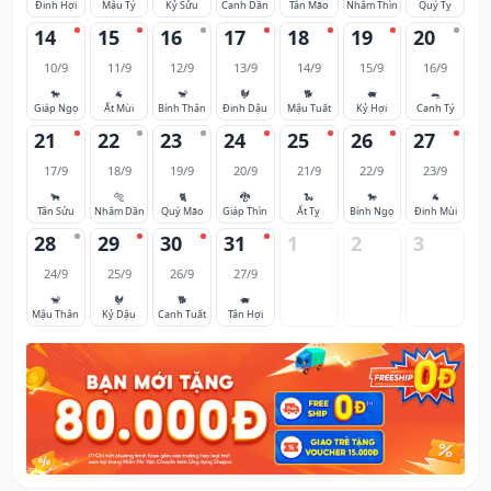
Đinh Hợi
Mậu Tý
Kỷ Sửu
Canh Dần
Tân Mão
Nhâm Thìn
Quý Tỵ
14
15
16
17
18
19
20
10/9
11/9
12/9
13/9
14/9
15/9
16/9
🐎
🐐
🐒
🐓
🐕
🐖
🐀
Giáp Ngọ
Ất Mùi
Bính Thân
Đinh Dậu
Mậu Tuất
Kỷ Hợi
Canh Tý
21
22
23
24
25
26
27
17/9
18/9
19/9
20/9
21/9
22/9
23/9
🐂
🐅
🐈
🐉
🐍
🐎
🐐
Tân Sửu
Nhâm Dần
Quý Mão
Giáp Thìn
Ất Tỵ
Bính Ngọ
Đinh Mùi
28
29
30
31
1
2
3
24/9
25/9
26/9
27/9
🐒
🐓
🐕
🐖
Mậu Thân
Kỷ Dậu
Canh Tuất
Tân Hợi