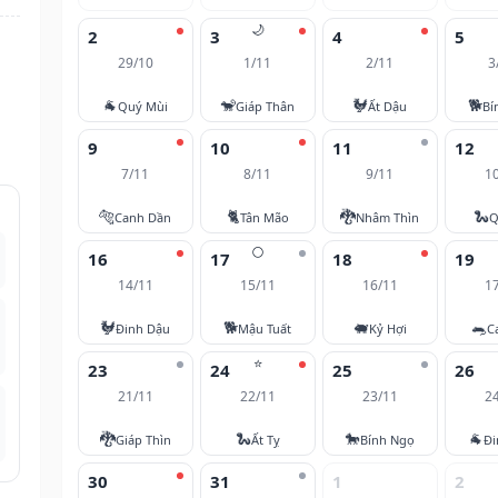
🌙
2
3
4
5
29/10
1/11
2/11
3
🐐
🐒
🐓
🐕
Quý Mùi
Giáp Thân
Ất Dậu
Bí
9
10
11
12
7/11
8/11
9/11
1
🐅
🐈
🐉
🐍
Canh Dần
Tân Mão
Nhâm Thìn
Q
🌕
16
17
18
19
14/11
15/11
16/11
1
🐓
🐕
🐖
🐀
Đinh Dậu
Mậu Tuất
Kỷ Hợi
C
⭐
23
24
25
26
21/11
22/11
23/11
2
🐉
🐍
🐎
🐐
Giáp Thìn
Ất Tỵ
Bính Ngọ
Đi
30
31
1
2