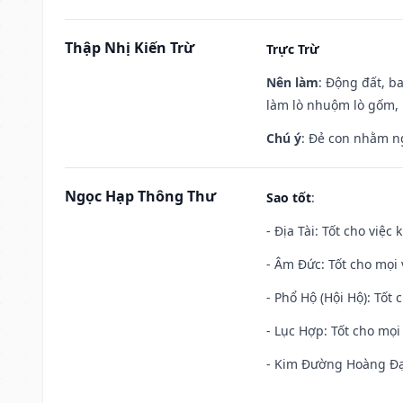
Thập Nhị Kiến Trừ
Trực Trừ
Nên làm
: Động đất, b
làm lò nhuộm lò gốm,
Chú ý
: Đẻ con nhằm n
Ngọc Hạp Thông Thư
Sao tốt
:
- Địa Tài: Tốt cho việc
- Âm Đức: Tốt cho mọi 
- Phổ Hộ (Hội Hộ): Tốt 
- Lục Hợp: Tốt cho mọi 
- Kim Đường Hoàng Đạo