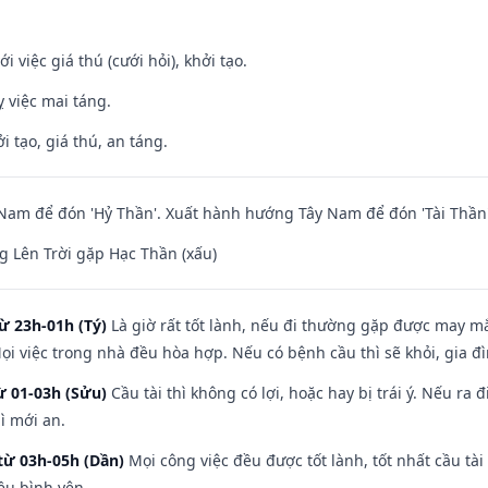
i việc giá thú (cưới hỏi), khởi tạo.
 việc mai táng.
i tạo, giá thú, an táng.
am để đón 'Hỷ Thần'. Xuất hành hướng Tây Nam để đón 'Tài Thần'
 Lên Trời gặp Hạc Thần (xấu)
ừ 23h-01h (Tý)
Là giờ rất tốt lành, nếu đi thường gặp được may mắ
ọi việc trong nhà đều hòa hợp. Nếu có bệnh cầu thì sẽ khỏi, gia 
ừ 01-03h (Sửu)
Cầu tài thì không có lợi, hoặc hay bị trái ý. Nếu ra 
ì mới an.
từ 03h-05h (Dần)
Mọi công việc đều được tốt lành, tốt nhất cầu t
ều bình yên.