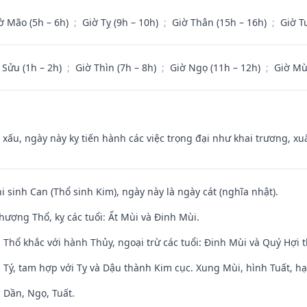
ờ Mão (5h – 6h)
;
Giờ Tỵ (9h – 10h)
;
Giờ Thân (15h – 16h)
;
Giờ T
 Sửu (1h – 2h)
;
Giờ Thìn (7h – 8h)
;
Giờ Ngọ (11h – 12h)
;
Giờ Mù
y xấu, ngày này kỵ tiến hành các việc trọng đại như khai trương, xuấ
hi sinh Can (Thổ sinh Kim), ngày này là ngày cát (nghĩa nhật).
hượng Thổ, kỵ các tuổi: Ất Mùi và Đinh Mùi.
 Thổ khắc với hành Thủy, ngoại trừ các tuổi: Đinh Mùi và Quý Hợi
 Tý, tam hợp với Tỵ và Dậu thành Kim cục. Xung Mùi, hình Tuất, hạ
 Dần, Ngọ, Tuất.