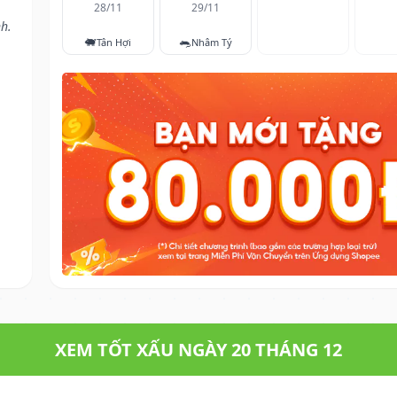
28/11
29/11
h.
🐖
🐀
Tân Hợi
Nhâm Tý
XEM TỐT XẤU NGÀY 20 THÁNG 12