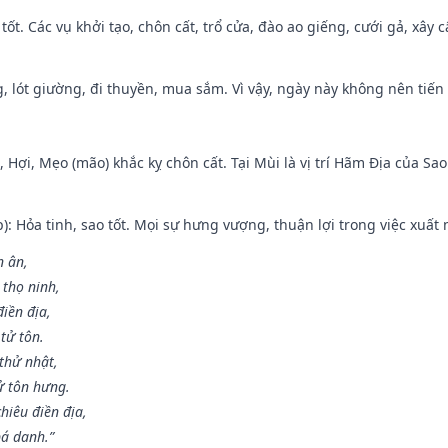
 tốt. Các vụ khởi tạo, chôn cất, trổ cửa, đào ao giếng, cưới gả, xây 
, lót giường, đi thuyền, mua sắm. Vì vậy, ngày này không nên tiến
i, Hợi, Mẹo (mão) khắc kỵ chôn cất. Tại Mùi là vị trí Hãm Địa của S
p): Hỏa tinh, sao tốt. Mọi sự hưng vượng, thuận lợi trong việc xuất 
n ân,
 thọ ninh,
điền địa,
tử tôn.
thử nhật,
ử tôn hưng.
hiêu điền địa,
bá danh.”