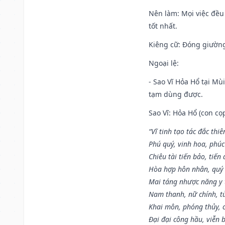
Nên làm
: Mọi việc đều
tốt nhất.
Kiêng cữ
: Đóng giường
Ngoại lệ
:
- Sao Vĩ Hỏa Hổ tại Mù
tạm dùng được.
Sao Vĩ: Hỏa Hổ (con cọ
“Vĩ tinh tạo tác đắc thiê
Phú quý, vinh hoa, phúc
Chiêu tài tiến bảo, tiến 
Hòa hợp hôn nhân, quý 
Mai táng nhược năng y 
Nam thanh, nữ chính, t
Khai môn, phóng thủy, c
Đại đại công hầu, viễn 