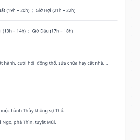
uất (19h – 20h)
;
Giờ Hợi (21h – 22h)
i (13h – 14h)
;
Giờ Dậu (17h – 18h)
t hành, cưới hỏi, động thổ, sửa chữa hay cất nhà,...
 thuộc hành Thủy không sợ Thổ.
i Ngọ, phá Thìn, tuyệt Mùi.