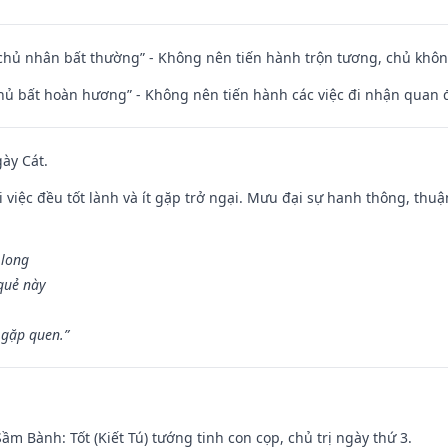
 chủ nhân bất thường” - Không nên tiến hành trộn tương, chủ kh
chủ bất hoàn hương” - Không nên tiến hành các việc đi nhận quan 
gày Cát.
 việc đều tốt lành và ít gặp trở ngại. Mưu đại sự hanh thông, thuậ
 long
 quẻ này
 gặp quen.”
 Sầm Bành: Tốt (Kiết Tú) tướng tinh con cọp, chủ trị ngày thứ 3.