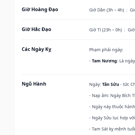
Giờ Hoàng Đạo
Giờ Dần (3h – 4h)
;
Gi
Giờ Hắc Đạo
Giờ Tí (23h – 0h)
;
Giờ
Các Ngày Kỵ
Phạm phải ngày:
-
Tam Nương
: Là ngà
Ngũ Hành
Ngày:
Tân Sửu
- tức C
- Nạp âm: Ngày Bích T
- Ngày này thuộc hành
- Ngày Sửu lục hợp với
- Tam Sát kỵ mệnh tuổi