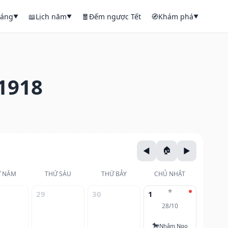
háng
📖
Lịch năm
🧧
Đếm ngược Tết
🧭
Khám phá
▼
▼
▼
1918
 NĂM
THỨ SÁU
THỨ BẢY
CHỦ NHẬT
⭐
29
30
1
28/10
🐎
Nhâm Ngọ