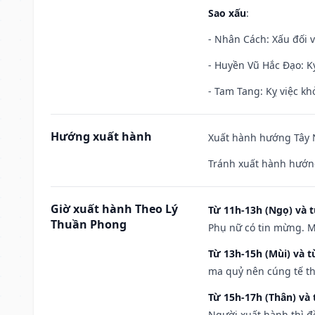
Sao xấu
:
- Nhân Cách: Xấu đối vớ
- Huyền Vũ Hắc Đạo: Kỵ
- Tam Tang: Kỵ việc khở
Hướng xuất hành
Xuất hành hướng Tây N
Tránh xuất hành hướng
Giờ xuất hành Theo Lý
Từ 11h-13h (Ngọ) và t
Thuần Phong
Phụ nữ có tin mừng. M
Từ 13h-15h (Mùi) và t
ma quỷ nên cúng tế th
Từ 15h-17h (Thân) và 
Người xuất hành thì đ