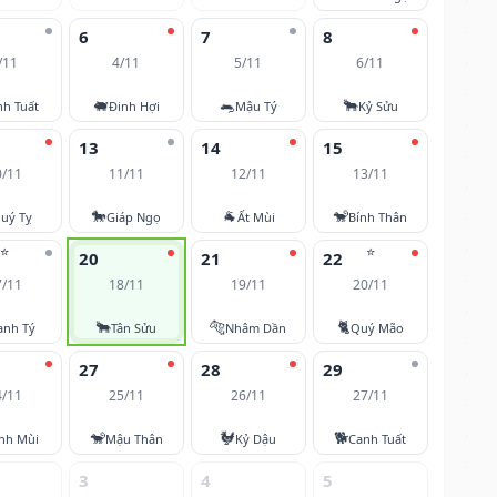
6
7
8
/11
4/11
5/11
6/11
🐖
🐀
🐂
nh Tuất
Đinh Hợi
Mậu Tý
Kỷ Sửu
13
14
15
0/11
11/11
12/11
13/11
🐎
🐐
🐒
uý Tỵ
Giáp Ngọ
Ất Mùi
Bính Thân
⭐
⭐
20
21
22
7/11
18/11
19/11
20/11
🐂
🐅
🐈
anh Tý
Tân Sửu
Nhâm Dần
Quý Mão
27
28
29
4/11
25/11
26/11
27/11
🐒
🐓
🐕
nh Mùi
Mậu Thân
Kỷ Dậu
Canh Tuất
3
4
5