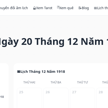
🃏
huyển đổi âm lịch
🔮
Xem Tarot
Xem quẻ
📝
Blog
📅
Lịch t
gày 20 Tháng 12 Năm 
Lịch Tháng 12 Năm 1918
THỨ HAI
THỨ BA
THỨ TƯ
THỨ
25
26
27
28
918