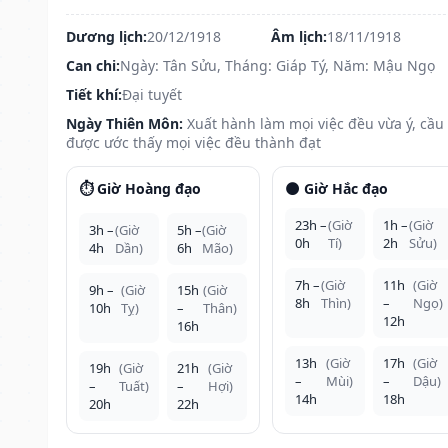
Dương lịch:
20/12/1918
Âm lịch:
18/11/1918
Can chi:
Ngày: Tân Sửu, Tháng: Giáp Tý, Năm: Mậu Ngọ
Tiết khí:
Đại tuyết
Ngày Thiên Môn:
Xuất hành làm mọi việc đều vừa ý, cầu
được ước thấy mọi việc đều thành đạt
⏱️ Giờ Hoàng đạo
🌑 Giờ Hắc đạo
23h –
(Giờ
1h –
(Giờ
3h –
(Giờ
5h –
(Giờ
0h
Tí)
2h
Sửu)
4h
Dần)
6h
Mão)
7h –
(Giờ
11h
(Giờ
9h –
(Giờ
15h
(Giờ
8h
Thìn)
–
Ngọ)
10h
Tỵ)
–
Thân)
12h
16h
13h
(Giờ
17h
(Giờ
19h
(Giờ
21h
(Giờ
–
Mùi)
–
Dậu)
–
Tuất)
–
Hợi)
14h
18h
20h
22h