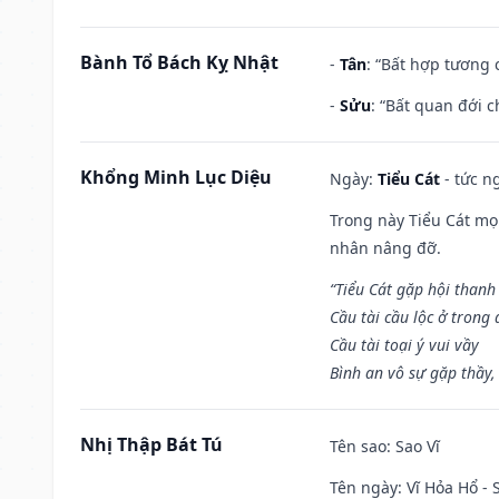
Bành Tổ Bách Kỵ Nhật
-
Tân
: “Bất hợp tương
-
Sửu
: “Bất quan đới 
Khổng Minh Lục Diệu
Ngày:
Tiểu Cát
- tức n
Trong này Tiểu Cát mọi
nhân nâng đỡ.
“Tiểu Cát gặp hội thanh
Cầu tài cầu lộc ở trong
Cầu tài toại ý vui vầy
Bình an vô sự gặp thầy,
Nhị Thập Bát Tú
Tên sao
: Sao Vĩ
Tên ngày
: Vĩ Hỏa Hổ -