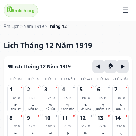
🗓️
Amlich.org
Âm Lịch
>
Năm 1919
>
Tháng 12
Lịch Tháng 12 Năm 1919
Lịch Tháng 12 Năm 1919
THỨ HAI
THỨ BA
THỨ TƯ
THỨ NĂM
THỨ SÁU
THỨ BẢY
CHỦ NHẬT
1
2
3
4
5
6
7
10/10
11/10
12/10
13/10
14/10
15/10
16/10
🐖
🐀
🐂
🐅
🐈
🐉
🐍
Đinh Hợi
Mậu Tý
Kỷ Sửu
Canh Dần
Tân Mão
Nhâm Thìn
Quý Tỵ
8
9
10
11
12
13
14
17/10
18/10
19/10
20/10
21/10
22/10
23/10
🐎
🐐
🐒
🐓
🐕
🐖
🐀