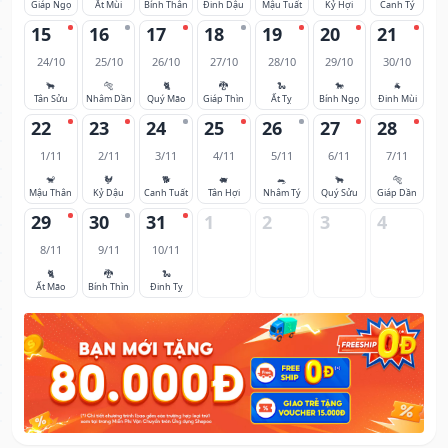
Giáp Ngọ
Ất Mùi
Bính Thân
Đinh Dậu
Mậu Tuất
Kỷ Hợi
Canh Tý
15
16
17
18
19
20
21
24/10
25/10
26/10
27/10
28/10
29/10
30/10
🐂
🐅
🐈
🐉
🐍
🐎
🐐
Tân Sửu
Nhâm Dần
Quý Mão
Giáp Thìn
Ất Tỵ
Bính Ngọ
Đinh Mùi
22
23
24
25
26
27
28
1/11
2/11
3/11
4/11
5/11
6/11
7/11
🐒
🐓
🐕
🐖
🐀
🐂
🐅
Mậu Thân
Kỷ Dậu
Canh Tuất
Tân Hợi
Nhâm Tý
Quý Sửu
Giáp Dần
29
30
31
1
2
3
4
8/11
9/11
10/11
🐈
🐉
🐍
Ất Mão
Bính Thìn
Đinh Tỵ