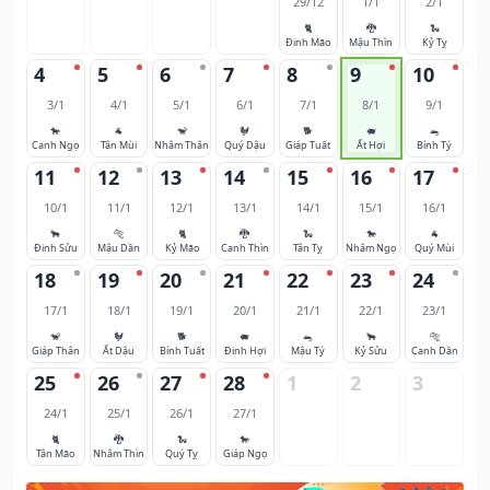
29/12
1/1
2/1
🐈
🐉
🐍
Đinh Mão
Mậu Thìn
Kỷ Tỵ
4
5
6
7
8
9
10
3/1
4/1
5/1
6/1
7/1
8/1
9/1
🐎
🐐
🐒
🐓
🐕
🐖
🐀
Canh Ngọ
Tân Mùi
Nhâm Thân
Quý Dậu
Giáp Tuất
Ất Hợi
Bính Tý
11
12
13
14
15
16
17
10/1
11/1
12/1
13/1
14/1
15/1
16/1
🐂
🐅
🐈
🐉
🐍
🐎
🐐
Đinh Sửu
Mậu Dần
Kỷ Mão
Canh Thìn
Tân Tỵ
Nhâm Ngọ
Quý Mùi
18
19
20
21
22
23
24
17/1
18/1
19/1
20/1
21/1
22/1
23/1
🐒
🐓
🐕
🐖
🐀
🐂
🐅
Giáp Thân
Ất Dậu
Bính Tuất
Đinh Hợi
Mậu Tý
Kỷ Sửu
Canh Dần
25
26
27
28
1
2
3
24/1
25/1
26/1
27/1
🐈
🐉
🐍
🐎
Tân Mão
Nhâm Thìn
Quý Tỵ
Giáp Ngọ