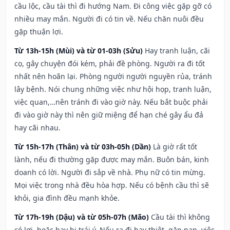
cầu lộc, cầu tài thì đi hướng Nam. Đi công việc gặp gỡ có
nhiều may mắn. Người đi có tin về. Nếu chăn nuôi đều
gặp thuận lợi.
Từ 13h-15h (Mùi) và từ 01-03h (Sửu)
Hay tranh luận, cãi
cọ, gây chuyện đói kém, phải đề phòng. Người ra đi tốt
nhất nên hoãn lại. Phòng người người nguyền rủa, tránh
lây bệnh. Nói chung những việc như hội họp, tranh luận,
việc quan,…nên tránh đi vào giờ này. Nếu bắt buộc phải
đi vào giờ này thì nên giữ miệng để hạn ché gây ẩu đả
hay cãi nhau.
Từ 15h-17h (Thân) và từ 03h-05h (Dần)
Là giờ rất tốt
lành, nếu đi thường gặp được may mắn. Buôn bán, kinh
doanh có lời. Người đi sắp về nhà. Phụ nữ có tin mừng.
Mọi việc trong nhà đều hòa hợp. Nếu có bệnh cầu thì sẽ
khỏi, gia đình đều mạnh khỏe.
Từ 17h-19h (Dậu) và từ 05h-07h (Mão)
Cầu tài thì không
có lợi, hoặc hay bị trái ý. Nếu ra đi hay thiệt, gặp nạn, việc