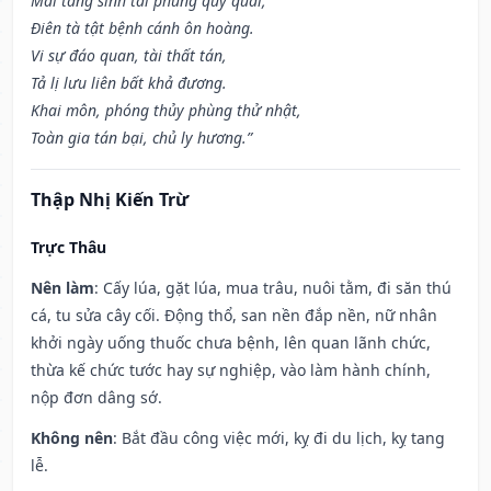
Mai táng sinh tai phùng quỷ quái,
Điên tà tật bệnh cánh ôn hoàng.
Vi sự đáo quan, tài thất tán,
Tả lị lưu liên bất khả đương.
Khai môn, phóng thủy phùng thử nhật,
Toàn gia tán bại, chủ ly hương.”
Thập Nhị Kiến Trừ
Trực Thâu
Nên làm
: Cấy lúa, gặt lúa, mua trâu, nuôi tằm, đi săn thú
cá, tu sửa cây cối. Động thổ, san nền đắp nền, nữ nhân
khởi ngày uống thuốc chưa bệnh, lên quan lãnh chức,
thừa kế chức tước hay sự nghiệp, vào làm hành chính,
nộp đơn dâng sớ.
Không nên
: Bắt đầu công việc mới, kỵ đi du lịch, kỵ tang
lễ.