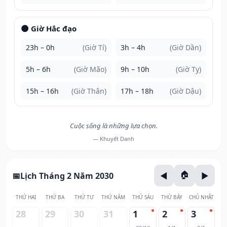
🌑 Giờ Hắc đạo
23h – 0h
(Giờ Tí)
3h – 4h
(Giờ Dần)
5h – 6h
(Giờ Mão)
9h – 10h
(Giờ Tỵ)
15h – 16h
(Giờ Thân)
17h – 18h
(Giờ Dậu)
Cuộc sống là những lựa chọn.
— Khuyết Danh
Lịch Tháng 2 Năm 2030
THỨ HAI
THỨ BA
THỨ TƯ
THỨ NĂM
THỨ SÁU
THỨ BẢY
CHỦ NHẬT
28
29
30
31
1
2
3