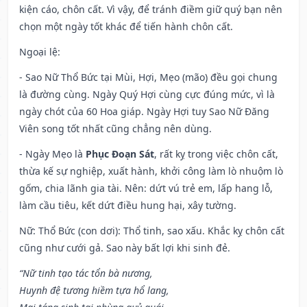
kiện cáo, chôn cất. Vì vậy, để tránh điềm giữ quý bạn nên
chọn một ngày tốt khác để tiến hành chôn cất.
Ngoại lệ
:
- Sao Nữ Thổ Bức tại Mùi, Hợi, Mẹo (mão) đều gọi chung
là đường cùng. Ngày Quý Hợi cùng cực đúng mức, vì là
ngày chót của 60 Hoa giáp. Ngày Hợi tuy Sao Nữ Đăng
Viên song tốt nhất cũng chẳng nên dùng.
- Ngày Mẹo là
Phục Đoạn Sát
, rất kỵ trong việc chôn cất,
thừa kế sự nghiệp, xuất hành, khởi công làm lò nhuộm lò
gốm, chia lãnh gia tài. Nên: dứt vú trẻ em, lấp hang lỗ,
làm cầu tiêu, kết dứt điều hung hại, xây tường.
Nữ: Thổ Bức (con dơi): Thổ tinh, sao xấu. Khắc kỵ chôn cất
cũng như cưới gả. Sao này bất lợi khi sinh đẻ.
“Nữ tinh tạo tác tổn bà nương,
Huynh đệ tương hiềm tựa hổ lang,