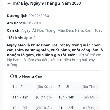
☀️ Thứ Bảy, Ngày 9 Tháng 2 Năm 2030
Dương lịch:
09/02/2030
Âm lịch:
08/01/2030
Can chi:
Ngày: Ất Hợi, Tháng: Mậu Dần, Năm: Canh Tuất
Tiết khí:
Lập xuân
Ngày Mẹo là Phục Đoạn Sát, rất kỵ trong việc chôn
cất, thừa kế sự nghiệp, xuất hành, khởi công làm lò
nhuộm lò gốm, chia lãnh gia tài. Nên:
Dứt vú trẻ em,
lấp hang lỗ, làm cầu tiêu, kết dứt điều hung hại, xây
tường.
⏱️ Giờ Hoàng đạo
1h – 2h
(Giờ Sửu)
7h – 8h
(Giờ Thìn)
11h – 12h
(Giờ Ngọ)
13h – 14h
(Giờ Mùi)
19h – 20h
(Giờ Tuất)
21h – 22h
(Giờ Hợi)