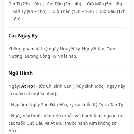
Giờ Tí (23h – 0h)
;
Giờ Dần (3h – 4h)
;
Giờ Mão (5h – 6h)
;
Giờ Tỵ (9h – 10h)
;
Giờ Thân (15h – 16h)
;
Giờ Dậu (17h
– 18h)
Các Ngày Kỵ
Không phạm bất kỳ ngày Nguyệt kỵ, Nguyệt tận, Tam
Nương, Dương Công Kỵ Nhật nào.
Ngũ Hành
Ngày:
Ất Hợi
- tức Chi sinh Can (Thủy sinh Mộc), ngày này
là ngày cát (nghĩa nhật).
- Nạp âm: Ngày Sơn Đầu Hỏa, kỵ các tuổi: Kỷ Tỵ và Tân Tỵ.
- Ngày này thuộc hành Hỏa khắc với hành Kim, ngoại trừ
các tuổi: Quý Dậu và Ất Mùi thuộc hành Kim không sợ
Hỏa.