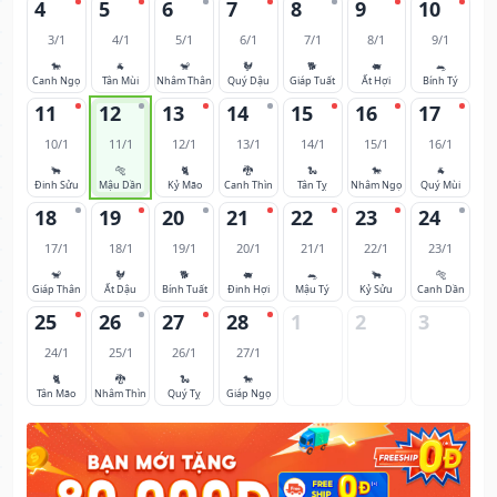
4
5
6
7
8
9
10
3/1
4/1
5/1
6/1
7/1
8/1
9/1
🐎
🐐
🐒
🐓
🐕
🐖
🐀
Canh Ngọ
Tân Mùi
Nhâm Thân
Quý Dậu
Giáp Tuất
Ất Hợi
Bính Tý
11
12
13
14
15
16
17
10/1
11/1
12/1
13/1
14/1
15/1
16/1
🐂
🐅
🐈
🐉
🐍
🐎
🐐
Đinh Sửu
Mậu Dần
Kỷ Mão
Canh Thìn
Tân Tỵ
Nhâm Ngọ
Quý Mùi
18
19
20
21
22
23
24
17/1
18/1
19/1
20/1
21/1
22/1
23/1
🐒
🐓
🐕
🐖
🐀
🐂
🐅
Giáp Thân
Ất Dậu
Bính Tuất
Đinh Hợi
Mậu Tý
Kỷ Sửu
Canh Dần
25
26
27
28
1
2
3
24/1
25/1
26/1
27/1
🐈
🐉
🐍
🐎
Tân Mão
Nhâm Thìn
Quý Tỵ
Giáp Ngọ