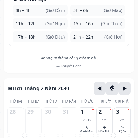
3h – 4h
(Giờ Dần)
5h – 6h
(Giờ Mão)
11h – 12h
(Giờ Ngọ)
15h – 16h
(Giờ Thân)
17h – 18h
(Giờ Dậu)
21h – 22h
(Giờ Hợi)
Không ai thành công một mình.
— Khuyết Danh
Lịch Tháng 2 Năm 2030
THỨ HAI
THỨ BA
THỨ TƯ
THỨ NĂM
THỨ SÁU
THỨ BẢY
CHỦ NHẬT
28
29
30
31
1
2
3
29/12
1/1
2/1
🐈
🐉
🐍
Đinh Mão
Mậu Thìn
Kỷ Tỵ