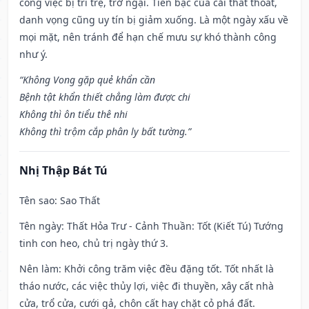
công việc bị trì trệ, trở ngại. Tiền bạc của cải thất thoát,
danh vọng cũng uy tín bị giảm xuống. Là một ngày xấu về
mọi mặt, nên tránh để hạn chế mưu sự khó thành công
như ý.
“Không Vong gặp quẻ khẩn cần
Bệnh tật khẩn thiết chẳng làm được chi
Không thì ôn tiểu thê nhi
Không thì trộm cắp phân ly bất tường.”
Nhị Thập Bát Tú
Tên sao
: Sao Thất
Tên ngày
: Thất Hỏa Trư - Cảnh Thuần: Tốt (Kiết Tú) Tướng
tinh con heo, chủ trị ngày thứ 3.
Nên làm
: Khởi công trăm việc đều đặng tốt. Tốt nhất là
tháo nước, các việc thủy lợi, việc đi thuyền, xây cất nhà
cửa, trổ cửa, cưới gả, chôn cất hay chặt cỏ phá đất.