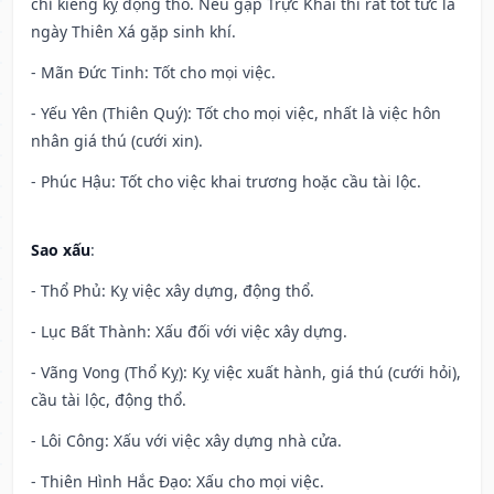
chỉ kiêng kỵ động thổ. Nếu gặp Trực Khai thì rất tốt tức là
ngày Thiên Xá gặp sinh khí.
- Mãn Đức Tinh: Tốt cho mọi việc.
- Yếu Yên (Thiên Quý): Tốt cho mọi việc, nhất là việc hôn
nhân giá thú (cưới xin).
- Phúc Hậu: Tốt cho việc khai trương hoặc cầu tài lộc.
Sao xấu
:
- Thổ Phủ: Kỵ việc xây dựng, động thổ.
- Lục Bất Thành: Xấu đối với việc xây dựng.
- Vãng Vong (Thổ Kỵ): Kỵ việc xuất hành, giá thú (cưới hỏi),
cầu tài lộc, động thổ.
- Lôi Công: Xấu với việc xây dựng nhà cửa.
- Thiên Hình Hắc Đạo: Xấu cho mọi việc.