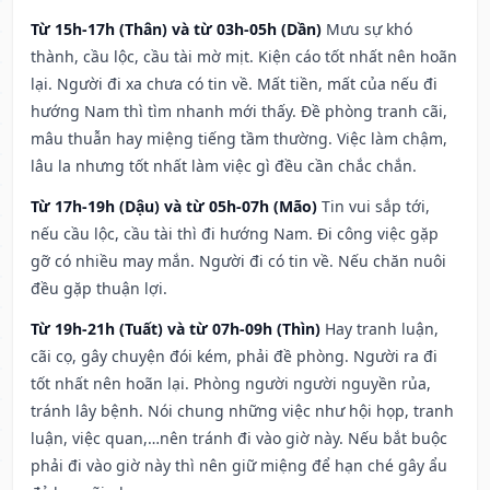
Từ 15h-17h (Thân) và từ 03h-05h (Dần)
Mưu sự khó
thành, cầu lộc, cầu tài mờ mịt. Kiện cáo tốt nhất nên hoãn
lại. Người đi xa chưa có tin về. Mất tiền, mất của nếu đi
hướng Nam thì tìm nhanh mới thấy. Đề phòng tranh cãi,
mâu thuẫn hay miệng tiếng tầm thường. Việc làm chậm,
lâu la nhưng tốt nhất làm việc gì đều cần chắc chắn.
Từ 17h-19h (Dậu) và từ 05h-07h (Mão)
Tin vui sắp tới,
nếu cầu lộc, cầu tài thì đi hướng Nam. Đi công việc gặp
gỡ có nhiều may mắn. Người đi có tin về. Nếu chăn nuôi
đều gặp thuận lợi.
Từ 19h-21h (Tuất) và từ 07h-09h (Thìn)
Hay tranh luận,
cãi cọ, gây chuyện đói kém, phải đề phòng. Người ra đi
tốt nhất nên hoãn lại. Phòng người người nguyền rủa,
tránh lây bệnh. Nói chung những việc như hội họp, tranh
luận, việc quan,…nên tránh đi vào giờ này. Nếu bắt buộc
phải đi vào giờ này thì nên giữ miệng để hạn ché gây ẩu