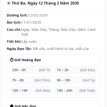
☀️ Thứ Ba, Ngày 12 Tháng 2 Năm 2030
Dương lịch:
12/02/2030
Âm lịch:
11/01/2030
Can chi:
Ngày: Mậu Dần, Tháng: Mậu Dần, Năm: Canh
Tuất
Tiết khí:
Lập xuân
Ngày Đạo Tặc:
Rất xấu, xuất hành bị hại, mất của
⏱️ Giờ Hoàng đạo
23h – 0h
(Giờ Tí)
1h – 2h
(Giờ Sửu)
7h – 8h
(Giờ Thìn)
9h – 10h
(Giờ Tỵ)
13h – 14h
(Giờ Mùi)
19h – 20h
(Giờ Tuất)
🌑 Giờ Hắc đạo