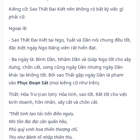
Kiêng cữ
: Sao Thất Đại Kiết nên không có bất kỳ việc gì
phải cữ.
Ngoại lệ
:
- Sao Thất Đại Kiết tại Ngọ, Tuất và Dần nói chung đều tốt,
đặc biệt ngày Ngọ Đăng viên rất hiển đạt.
- Ba ngày là: Bính Dần, Nhâm Dần và Giáp Ngọ tốt cho xây
dựng, chôn cất, song cũng ngày Dần nhưng ngày Dần
khác lại không tốt. Bởi sao Thất gặp ngày Dần là phạm
vào
Phục Đoạn Sát
(mọi kiêng cữ như trên).
Thất: Hỏa Trư (con lợn): Hỏa tinh, sao tốt. Rất tốt cho việc
kinh doanh, hôn nhân, xây cất và chôn cất.
“Thất tinh tạo tác tiến điền ngưu,
Nhi tôn đại đại cận quân hầu,
Phú quý vinh hoa thiên thượng chỉ,
Thọ như Bành tổ nhập thiên thu.