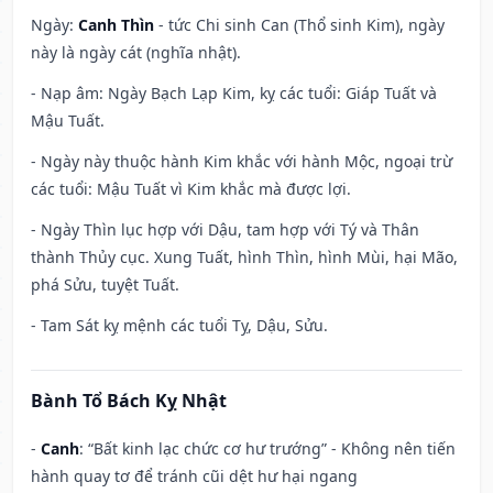
Ngày:
Canh Thìn
- tức Chi sinh Can (Thổ sinh Kim), ngày
này là ngày cát (nghĩa nhật).
- Nạp âm: Ngày Bạch Lạp Kim, kỵ các tuổi: Giáp Tuất và
Mậu Tuất.
- Ngày này thuộc hành Kim khắc với hành Mộc, ngoại trừ
các tuổi: Mậu Tuất vì Kim khắc mà được lợi.
- Ngày Thìn lục hợp với Dậu, tam hợp với Tý và Thân
thành Thủy cục. Xung Tuất, hình Thìn, hình Mùi, hại Mão,
phá Sửu, tuyệt Tuất.
- Tam Sát kỵ mệnh các tuổi Tỵ, Dậu, Sửu.
Bành Tổ Bách Kỵ Nhật
-
Canh
: “Bất kinh lạc chức cơ hư trướng” - Không nên tiến
hành quay tơ để tránh cũi dệt hư hại ngang