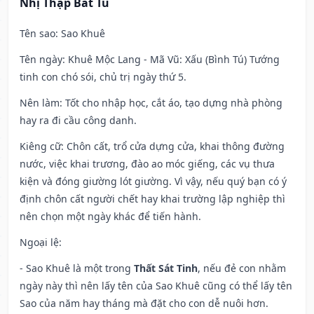
Nhị Thập Bát Tú
Tên sao
: Sao Khuê
Tên ngày
: Khuê Mộc Lang - Mã Vũ: Xấu (Bình Tú) Tướng
tinh con chó sói, chủ trị ngày thứ 5.
Nên làm
: Tốt cho nhập học, cắt áo, tạo dựng nhà phòng
hay ra đi cầu công danh.
Kiêng cữ
: Chôn cất, trổ cửa dựng cửa, khai thông đường
nước, việc khai trương, đào ao móc giếng, các vụ thưa
kiện và đóng giường lót giường. Vì vậy, nếu quý bạn có ý
định chôn cất người chết hay khai trường lập nghiệp thì
nên chọn một ngày khác để tiến hành.
Ngoại lệ
:
- Sao Khuê là một trong
Thất Sát Tinh
, nếu đẻ con nhằm
ngày này thì nên lấy tên của Sao Khuê cũng có thể lấy tên
Sao của năm hay tháng mà đặt cho con dễ nuôi hơn.