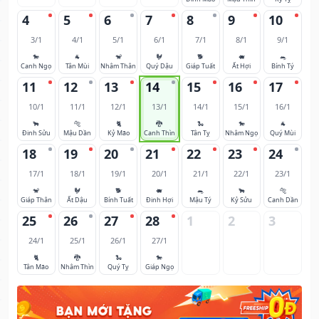
4
5
6
7
8
9
10
3/1
4/1
5/1
6/1
7/1
8/1
9/1
🐎
🐐
🐒
🐓
🐕
🐖
🐀
Canh Ngọ
Tân Mùi
Nhâm Thân
Quý Dậu
Giáp Tuất
Ất Hợi
Bính Tý
11
12
13
14
15
16
17
10/1
11/1
12/1
13/1
14/1
15/1
16/1
🐂
🐅
🐈
🐉
🐍
🐎
🐐
Đinh Sửu
Mậu Dần
Kỷ Mão
Canh Thìn
Tân Tỵ
Nhâm Ngọ
Quý Mùi
18
19
20
21
22
23
24
17/1
18/1
19/1
20/1
21/1
22/1
23/1
🐒
🐓
🐕
🐖
🐀
🐂
🐅
Giáp Thân
Ất Dậu
Bính Tuất
Đinh Hợi
Mậu Tý
Kỷ Sửu
Canh Dần
25
26
27
28
1
2
3
24/1
25/1
26/1
27/1
🐈
🐉
🐍
🐎
Tân Mão
Nhâm Thìn
Quý Tỵ
Giáp Ngọ