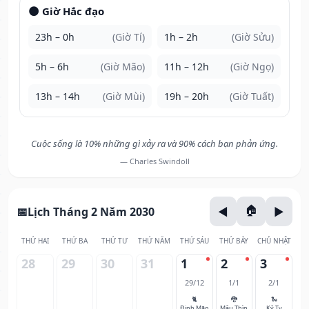
🌑 Giờ Hắc đạo
23h – 0h
(Giờ Tí)
1h – 2h
(Giờ Sửu)
5h – 6h
(Giờ Mão)
11h – 12h
(Giờ Ngọ)
13h – 14h
(Giờ Mùi)
19h – 20h
(Giờ Tuất)
Cuộc sống là 10% những gì xảy ra và 90% cách bạn phản ứng.
— Charles Swindoll
Lịch Tháng 2 Năm 2030
THỨ HAI
THỨ BA
THỨ TƯ
THỨ NĂM
THỨ SÁU
THỨ BẢY
CHỦ NHẬT
28
29
30
31
1
2
3
29/12
1/1
2/1
🐈
🐉
🐍
Đinh Mão
Mậu Thìn
Kỷ Tỵ