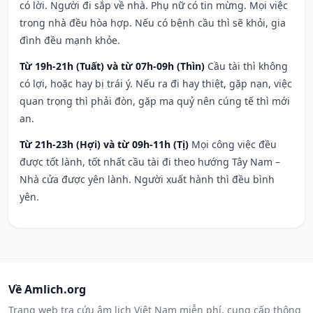
có lời. Người đi sắp về nhà. Phụ nữ có tin mừng. Mọi việc
trong nhà đều hòa hợp. Nếu có bệnh cầu thì sẽ khỏi, gia
đình đều mạnh khỏe.
Từ 19h-21h (Tuất) và từ 07h-09h (Thìn)
Cầu tài thì không
có lợi, hoặc hay bị trái ý. Nếu ra đi hay thiệt, gặp nạn, việc
quan trọng thì phải đòn, gặp ma quỷ nên cúng tế thì mới
an.
Từ 21h-23h (Hợi) và từ 09h-11h (Tị)
Mọi công việc đều
được tốt lành, tốt nhất cầu tài đi theo hướng Tây Nam –
Nhà cửa được yên lành. Người xuất hành thì đều bình
yên.
Về Amlich.org
Trang web tra cứu âm lịch Việt Nam miễn phí, cung cấp thông