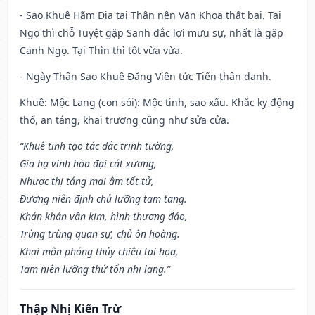
- Sao Khuê Hãm Địa tại Thân nên Văn Khoa thất bại. Tại
Ngọ thì chỗ Tuyệt gặp Sanh đắc lợi mưu sự, nhất là gặp
Canh Ngọ. Tại Thìn thì tốt vừa vừa.
- Ngày Thân Sao Khuê Đăng Viên tức Tiến thân danh.
Khuê: Mộc Lang (con sói): Mộc tinh, sao xấu. Khắc kỵ động
thổ, an táng, khai trương cũng như sửa cửa.
“Khuê tinh tạo tác đắc trinh tường,
Gia hạ vinh hòa đại cát xương,
Nhược thị táng mai âm tốt tử,
Đương niên định chủ lưỡng tam tang.
Khán khán vận kim, hình thương đáo,
Trùng trùng quan sự, chủ ôn hoàng.
Khai môn phóng thủy chiêu tai họa,
Tam niên lưỡng thứ tổn nhi lang.”
Thập Nhị Kiến Trừ