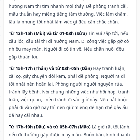
hướng Nam thì tìm nhanh mới thấy. Đề phòng tranh cãi,
mâu thuẫn hay miệng tiếng tầm thường. Việc làm chậm,
lâu la nhưng tốt nhất làm việc gì đều cần chắc chắn.
Từ 13h-15h (Mùi) và từ 01-03h (Sửu)
Tin vui sắp tới, nếu
cầu lộc, cầu tài thì đi hướng Nam. Đi công việc gặp gỡ có
nhiều may mắn. Người đi có tin về. Nếu chăn nuôi đều
gặp thuận lợi.
Từ 15h-17h (Thân) và từ 03h-05h (Dần)
Hay tranh luận,
cãi cọ, gây chuyện đói kém, phải đề phòng. Người ra đi
tốt nhất nên hoãn lại. Phòng người người nguyền rủa,
tránh lây bệnh. Nói chung những việc như hội họp, tranh
luận, việc quan,…nên tránh đi vào giờ này. Nếu bắt buộc
phải đi vào giờ này thì nên giữ miệng để hạn ché gây ẩu
đả hay cãi nhau.
Từ 17h-19h (Dậu) và từ 05h-07h (Mão)
Là giờ rất tốt lành,
nếu đi thường gặp được may mắn. Buôn bán, kinh doanh