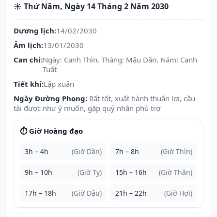
☀️ Thứ Năm, Ngày 14 Tháng 2 Năm 2030
Dương lịch:
14/02/2030
Âm lịch:
13/01/2030
Can chi:
Ngày: Canh Thìn, Tháng: Mậu Dần, Năm: Canh
Tuất
Tiết khí:
Lập xuân
Ngày Đường Phong:
Rất tốt, xuất hành thuận lợi, cầu
tài được như ý muốn, gặp quý nhân phù trợ
⏱️ Giờ Hoàng đạo
3h – 4h
(Giờ Dần)
7h – 8h
(Giờ Thìn)
9h – 10h
(Giờ Tỵ)
15h – 16h
(Giờ Thân)
17h – 18h
(Giờ Dậu)
21h – 22h
(Giờ Hợi)