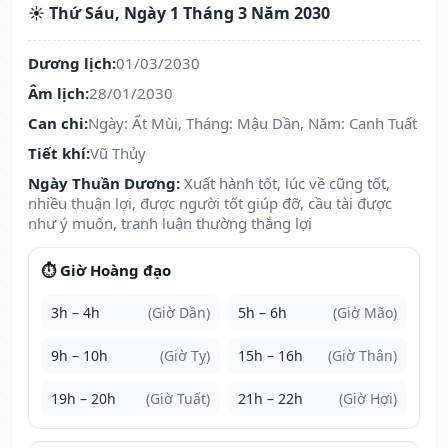
☀️ Thứ Sáu, Ngày 1 Tháng 3 Năm 2030
Dương lịch:
01/03/2030
Âm lịch:
28/01/2030
Can chi:
Ngày: Ất Mùi, Tháng: Mậu Dần, Năm: Canh Tuất
Tiết khí:
Vũ Thủy
Ngày Thuần Dương:
Xuất hành tốt, lúc về cũng tốt,
nhiều thuận lợi, được người tốt giúp đỡ, cầu tài được
như ý muốn, tranh luận thường thắng lợi
⏱️ Giờ Hoàng đạo
3h – 4h
(Giờ Dần)
5h – 6h
(Giờ Mão)
9h – 10h
(Giờ Tỵ)
15h – 16h
(Giờ Thân)
19h – 20h
(Giờ Tuất)
21h – 22h
(Giờ Hợi)