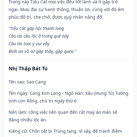
Trong này Tiểu Cát mọi việc đều tốt lành và ít gặp trở
ngại. Mưu đại sự hanh thông, thuận lợi, cùng với đó âm
phúc độ trì, che chở, được quý nhân nâng đỡ.
“Tiểu Cát gặp hội thanh long
Cầu tài cầu lộc ở trong quẻ này
Cầu tài toại ý vui vầy
Bình an vô sự gặp thầy, gặp quen.”
Nhị Thập Bát Tú
Tên sao
: Sao Cang
Tên ngày
: Cang Kim Long - Ngô Hán: Xấu (Hung Tú) Tướng
tinh con Rồng, chủ trị ngày thứ 6.
Nên làm
: công việc liên quan đến cắt may áo màn sẽ
đặng nhiều lộc ăn.
Kiêng cữ
: Chôn cất bị Trùng tang. Vì vậy, để tránh điềm