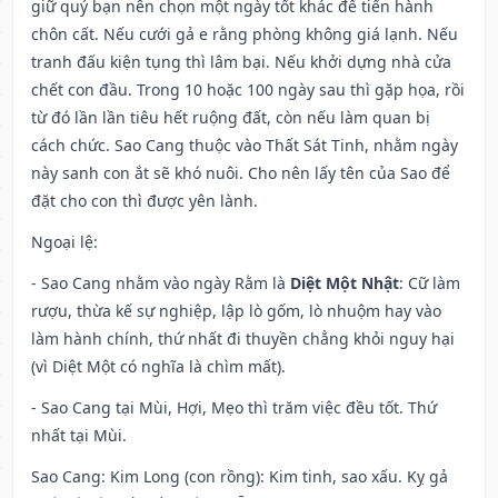
giữ quý bạn nên chọn một ngày tốt khác để tiến hành
chôn cất. Nếu cưới gả e rằng phòng không giá lạnh. Nếu
tranh đấu kiện tụng thì lâm bại. Nếu khởi dựng nhà cửa
chết con đầu. Trong 10 hoặc 100 ngày sau thì gặp họa, rồi
từ đó lần lần tiêu hết ruộng đất, còn nếu làm quan bị
cách chức. Sao Cang thuộc vào Thất Sát Tinh, nhằm ngày
này sanh con ắt sẽ khó nuôi. Cho nên lấy tên của Sao để
đặt cho con thì được yên lành.
Ngoại lệ
:
- Sao Cang nhằm vào ngày Rằm là
Diệt Một Nhật
: Cữ làm
rượu, thừa kế sự nghiệp, lập lò gốm, lò nhuộm hay vào
làm hành chính, thứ nhất đi thuyền chẳng khỏi nguy hại
(vì Diệt Một có nghĩa là chìm mất).
- Sao Cang tại Mùi, Hợi, Mẹo thì trăm việc đều tốt. Thứ
nhất tại Mùi.
Sao Cang: Kim Long (con rồng): Kim tinh, sao xấu. Kỵ gả