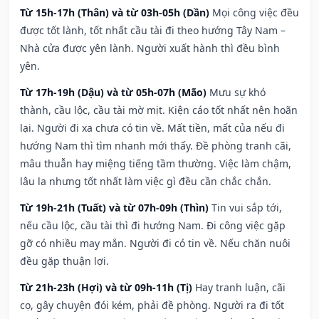
Từ 15h-17h (Thân) và từ 03h-05h (Dần)
Mọi công việc đều
được tốt lành, tốt nhất cầu tài đi theo hướng Tây Nam –
Nhà cửa được yên lành. Người xuất hành thì đều bình
yên.
Từ 17h-19h (Dậu) và từ 05h-07h (Mão)
Mưu sự khó
thành, cầu lộc, cầu tài mờ mịt. Kiện cáo tốt nhất nên hoãn
lại. Người đi xa chưa có tin về. Mất tiền, mất của nếu đi
hướng Nam thì tìm nhanh mới thấy. Đề phòng tranh cãi,
mâu thuẫn hay miệng tiếng tầm thường. Việc làm chậm,
lâu la nhưng tốt nhất làm việc gì đều cần chắc chắn.
Từ 19h-21h (Tuất) và từ 07h-09h (Thìn)
Tin vui sắp tới,
nếu cầu lộc, cầu tài thì đi hướng Nam. Đi công việc gặp
gỡ có nhiều may mắn. Người đi có tin về. Nếu chăn nuôi
đều gặp thuận lợi.
Từ 21h-23h (Hợi) và từ 09h-11h (Tị)
Hay tranh luận, cãi
cọ, gây chuyện đói kém, phải đề phòng. Người ra đi tốt