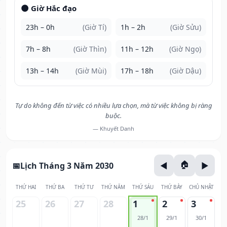
🌑 Giờ Hắc đạo
23h – 0h
(Giờ Tí)
1h – 2h
(Giờ Sửu)
7h – 8h
(Giờ Thìn)
11h – 12h
(Giờ Ngọ)
13h – 14h
(Giờ Mùi)
17h – 18h
(Giờ Dậu)
Tự do không đến từ việc có nhiều lựa chọn, mà từ việc không bị ràng
buộc.
— Khuyết Danh
Lịch Tháng 3 Năm 2030
THỨ HAI
THỨ BA
THỨ TƯ
THỨ NĂM
THỨ SÁU
THỨ BẢY
CHỦ NHẬT
25
26
27
28
1
2
3
28/1
29/1
30/1