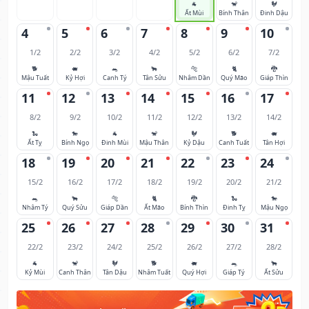
🐐
🐒
🐓
Ất Mùi
Bính Thân
Đinh Dậu
4
5
6
7
8
9
10
1/2
2/2
3/2
4/2
5/2
6/2
7/2
🐕
🐖
🐀
🐂
🐅
🐈
🐉
Mậu Tuất
Kỷ Hợi
Canh Tý
Tân Sửu
Nhâm Dần
Quý Mão
Giáp Thìn
11
12
13
14
15
16
17
8/2
9/2
10/2
11/2
12/2
13/2
14/2
🐍
🐎
🐐
🐒
🐓
🐕
🐖
Ất Tỵ
Bính Ngọ
Đinh Mùi
Mậu Thân
Kỷ Dậu
Canh Tuất
Tân Hợi
18
19
20
21
22
23
24
15/2
16/2
17/2
18/2
19/2
20/2
21/2
🐀
🐂
🐅
🐈
🐉
🐍
🐎
Nhâm Tý
Quý Sửu
Giáp Dần
Ất Mão
Bính Thìn
Đinh Tỵ
Mậu Ngọ
25
26
27
28
29
30
31
22/2
23/2
24/2
25/2
26/2
27/2
28/2
🐐
🐒
🐓
🐕
🐖
🐀
🐂
Kỷ Mùi
Canh Thân
Tân Dậu
Nhâm Tuất
Quý Hợi
Giáp Tý
Ất Sửu