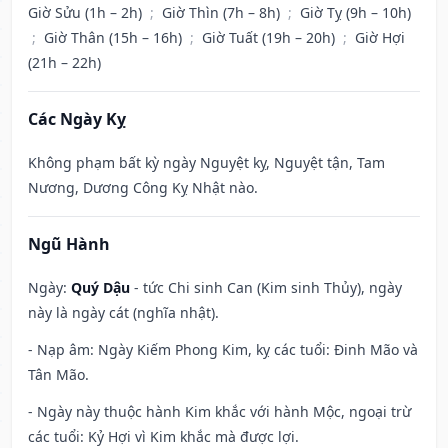
Giờ Sửu (1h – 2h)
;
Giờ Thìn (7h – 8h)
;
Giờ Tỵ (9h – 10h)
;
Giờ Thân (15h – 16h)
;
Giờ Tuất (19h – 20h)
;
Giờ Hợi
(21h – 22h)
Các Ngày Kỵ
Không phạm bất kỳ ngày Nguyệt kỵ, Nguyệt tận, Tam
Nương, Dương Công Kỵ Nhật nào.
Ngũ Hành
Ngày:
Quý Dậu
- tức Chi sinh Can (Kim sinh Thủy), ngày
này là ngày cát (nghĩa nhật).
- Nạp âm: Ngày Kiếm Phong Kim, kỵ các tuổi: Đinh Mão và
Tân Mão.
- Ngày này thuộc hành Kim khắc với hành Mộc, ngoại trừ
các tuổi: Kỷ Hợi vì Kim khắc mà được lợi.