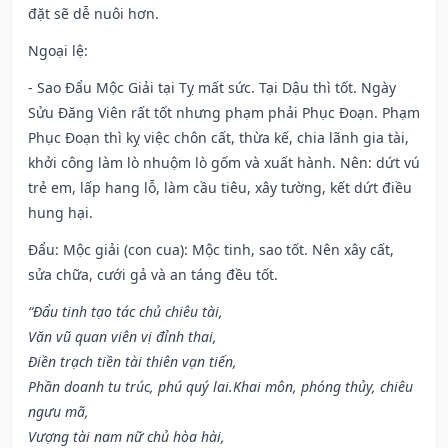
đặt sẽ dễ nuôi hơn.
Ngoại lệ
:
- Sao Đẩu Mộc Giải tại Tỵ mất sức. Tại Dậu thì tốt. Ngày
Sửu Đăng Viên rất tốt nhưng phạm phải Phục Đoạn. Phạm
Phục Đoạn thì kỵ việc chôn cất, thừa kế, chia lãnh gia tài,
khởi công làm lò nhuộm lò gốm và xuất hành. Nên: dứt vú
trẻ em, lấp hang lỗ, làm cầu tiêu, xây tường, kết dứt điều
hung hại.
Đẩu: Mộc giải (con cua): Mộc tinh, sao tốt. Nên xây cất,
sửa chữa, cưới gả và an táng đều tốt.
“Đẩu tinh tạo tác chủ chiêu tài,
Văn vũ quan viên vị đỉnh thai,
Điền trạch tiền tài thiên vạn tiến,
Phần doanh tu trúc, phú quý lai.Khai môn, phóng thủy, chiêu
ngưu mã,
Vượng tài nam nữ chủ hòa hài,