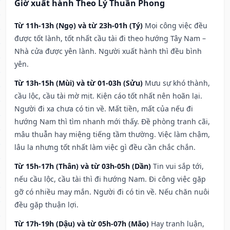
Giờ xuất hành Theo Lý Thuần Phong
Từ 11h-13h (Ngọ) và từ 23h-01h (Tý)
Mọi công việc đều
được tốt lành, tốt nhất cầu tài đi theo hướng Tây Nam –
Nhà cửa được yên lành. Người xuất hành thì đều bình
yên.
Từ 13h-15h (Mùi) và từ 01-03h (Sửu)
Mưu sự khó thành,
cầu lộc, cầu tài mờ mịt. Kiện cáo tốt nhất nên hoãn lại.
Người đi xa chưa có tin về. Mất tiền, mất của nếu đi
hướng Nam thì tìm nhanh mới thấy. Đề phòng tranh cãi,
mâu thuẫn hay miệng tiếng tầm thường. Việc làm chậm,
lâu la nhưng tốt nhất làm việc gì đều cần chắc chắn.
Từ 15h-17h (Thân) và từ 03h-05h (Dần)
Tin vui sắp tới,
nếu cầu lộc, cầu tài thì đi hướng Nam. Đi công việc gặp
gỡ có nhiều may mắn. Người đi có tin về. Nếu chăn nuôi
đều gặp thuận lợi.
Từ 17h-19h (Dậu) và từ 05h-07h (Mão)
Hay tranh luận,