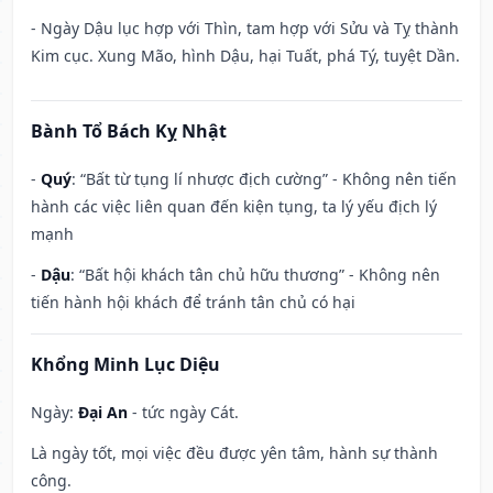
- Ngày Dậu lục hợp với Thìn, tam hợp với Sửu và Tỵ thành
Kim cục. Xung Mão, hình Dậu, hại Tuất, phá Tý, tuyệt Dần.
Bành Tổ Bách Kỵ Nhật
-
Quý
: “Bất từ tụng lí nhược địch cường” - Không nên tiến
hành các việc liên quan đến kiện tụng, ta lý yếu địch lý
mạnh
-
Dậu
: “Bất hội khách tân chủ hữu thương” - Không nên
tiến hành hội khách để tránh tân chủ có hại
Khổng Minh Lục Diệu
Ngày:
Đại An
- tức ngày Cát.
Là ngày tốt, mọi việc đều được yên tâm, hành sự thành
công.