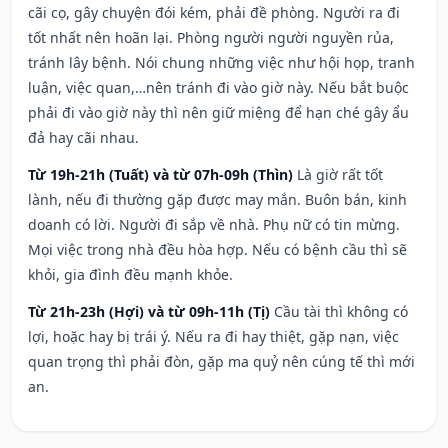
cãi cọ, gây chuyện đói kém, phải đề phòng. Người ra đi
tốt nhất nên hoãn lại. Phòng người người nguyền rủa,
tránh lây bệnh. Nói chung những việc như hội họp, tranh
luận, việc quan,…nên tránh đi vào giờ này. Nếu bắt buộc
phải đi vào giờ này thì nên giữ miệng để hạn ché gây ẩu
đả hay cãi nhau.
Từ 19h-21h (Tuất) và từ 07h-09h (Thìn)
Là giờ rất tốt
lành, nếu đi thường gặp được may mắn. Buôn bán, kinh
doanh có lời. Người đi sắp về nhà. Phụ nữ có tin mừng.
Mọi việc trong nhà đều hòa hợp. Nếu có bệnh cầu thì sẽ
khỏi, gia đình đều mạnh khỏe.
Từ 21h-23h (Hợi) và từ 09h-11h (Tị)
Cầu tài thì không có
lợi, hoặc hay bị trái ý. Nếu ra đi hay thiệt, gặp nạn, việc
quan trọng thì phải đòn, gặp ma quỷ nên cúng tế thì mới
an.