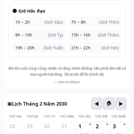
🌑 Giờ Hắc đạo
1h – 2h
(Giờ Sửu)
7h – 8h
(Giờ Thìn)
9h – 10h
(Giờ Tỵ)
15h – 16h
(Giờ Thân)
19h – 20h
(Giờ Tuất)
21h – 22h
(Giờ Hợi)
Khi tôi cuối cùng cũng nhận ra rằng mình không cần phải làm tất cả
mọi người hài lòng. Tôi tự do để là chính tôi.
— Katrina Mayer
Lịch Tháng 2 Năm 2030
THỨ HAI
THỨ BA
THỨ TƯ
THỨ NĂM
THỨ SÁU
THỨ BẢY
CHỦ NHẬT
28
29
30
31
1
2
3