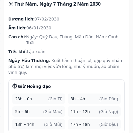
☀️ Thứ Năm, Ngày 7 Tháng 2 Năm 2030
Dương lịch:
07/02/2030
Âm lịch:
06/01/2030
Can chi:
Ngày: Quý Dậu, Tháng: Mậu Dần, Năm: Canh
Tuất
Tiết khí:
Lập xuân
Ngày Hảo Thương:
Xuất hành thuận lợi, gặp qúy nhân
phù trợ, làm mọi việc vừa lòng, như ý muốn, áo phẩm
vinh quy.
⏱️ Giờ Hoàng đạo
23h – 0h
(Giờ Tí)
3h – 4h
(Giờ Dần)
5h – 6h
(Giờ Mão)
11h – 12h
(Giờ Ngọ)
13h – 14h
(Giờ Mùi)
17h – 18h
(Giờ Dậu)