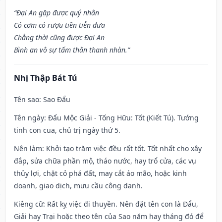
“Đại An gặp được quý nhân
Có cơm có rượu tiền tiễn đưa
Chẳng thời cũng được Đại An
Bình an vô sự tấm thân thanh nhàn.”
Nhị Thập Bát Tú
Tên sao
: Sao Đẩu
Tên ngày
: Đẩu Mộc Giải - Tống Hữu: Tốt (Kiết Tú). Tướng
tinh con cua, chủ trị ngày thứ 5.
Nên làm
: Khởi tạo trăm việc đều rất tốt. Tốt nhất cho xây
đắp, sửa chữa phần mộ, tháo nước, hay trổ cửa, các vụ
thủy lợi, chặt cỏ phá đất, may cắt áo mão, hoặc kinh
doanh, giao dịch, mưu cầu công danh.
Kiêng cữ
: Rất kỵ việc đi thuyền. Nên đặt tên con là Đẩu,
Giải hay Trại hoặc theo tên của Sao năm hay tháng đó để