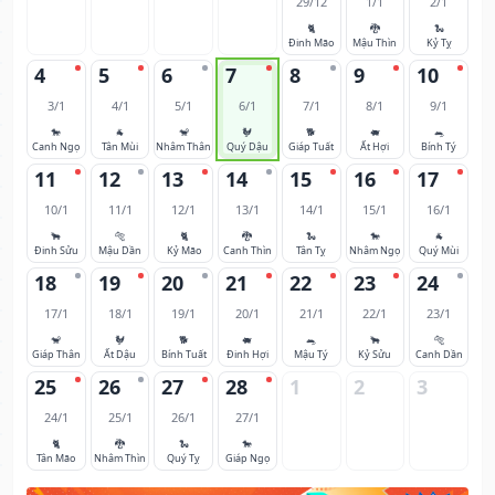
29/12
1/1
2/1
🐈
🐉
🐍
Đinh Mão
Mậu Thìn
Kỷ Tỵ
4
5
6
7
8
9
10
3/1
4/1
5/1
6/1
7/1
8/1
9/1
🐎
🐐
🐒
🐓
🐕
🐖
🐀
Canh Ngọ
Tân Mùi
Nhâm Thân
Quý Dậu
Giáp Tuất
Ất Hợi
Bính Tý
11
12
13
14
15
16
17
10/1
11/1
12/1
13/1
14/1
15/1
16/1
🐂
🐅
🐈
🐉
🐍
🐎
🐐
Đinh Sửu
Mậu Dần
Kỷ Mão
Canh Thìn
Tân Tỵ
Nhâm Ngọ
Quý Mùi
18
19
20
21
22
23
24
17/1
18/1
19/1
20/1
21/1
22/1
23/1
🐒
🐓
🐕
🐖
🐀
🐂
🐅
Giáp Thân
Ất Dậu
Bính Tuất
Đinh Hợi
Mậu Tý
Kỷ Sửu
Canh Dần
25
26
27
28
1
2
3
24/1
25/1
26/1
27/1
🐈
🐉
🐍
🐎
Tân Mão
Nhâm Thìn
Quý Tỵ
Giáp Ngọ