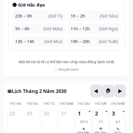
🌑 Giờ Hắc đạo
23h – 0h
(Giờ Tí)
1h – 2h
(Giờ Sửu)
5h – 6h
(Giờ Mão)
11h – 12h
(Giờ Ngọ)
13h – 14h
(Giờ Mùi)
19h – 20h
(Giờ Tuất)
Một lời nói tử tế có thể làm tan chảy mùa đông lạnh nhất.
— Khuyết danh
Lịch Tháng 2 Năm 2030
THỨ HAI
THỨ BA
THỨ TƯ
THỨ NĂM
THỨ SÁU
THỨ BẢY
CHỦ NHẬT
28
29
30
31
1
2
3
29/12
1/1
2/1
🐈
🐉
🐍
Đinh Mão
Mậu Thìn
Kỷ Tỵ