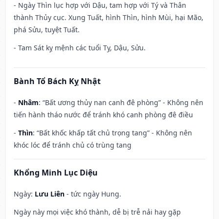
- Ngày Thìn lục hợp với Dậu, tam hợp với Tý và Thân
thành Thủy cục. Xung Tuất, hình Thìn, hình Mùi, hại Mão,
phá Sửu, tuyệt Tuất.
- Tam Sát kỵ mệnh các tuổi Tỵ, Dậu, Sửu.
Bành Tổ Bách Kỵ Nhật
-
Nhâm
: “Bất ương thủy nan canh đê phòng” - Không nên
tiến hành tháo nước để tránh khó canh phòng đê điều
-
Thìn
: “Bất khốc khấp tất chủ trọng tang” - Không nên
khóc lóc để tránh chủ có trùng tang
Khổng Minh Lục Diệu
Ngày:
Lưu Liên
- tức ngày Hung.
Ngày này mọi việc khó thành, dễ bị trễ nải hay gặp