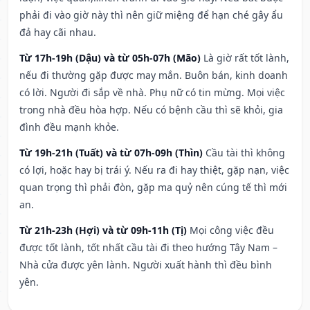
phải đi vào giờ này thì nên giữ miệng để hạn ché gây ẩu
đả hay cãi nhau.
Từ 17h-19h (Dậu) và từ 05h-07h (Mão)
Là giờ rất tốt lành,
nếu đi thường gặp được may mắn. Buôn bán, kinh doanh
có lời. Người đi sắp về nhà. Phụ nữ có tin mừng. Mọi việc
trong nhà đều hòa hợp. Nếu có bệnh cầu thì sẽ khỏi, gia
đình đều mạnh khỏe.
Từ 19h-21h (Tuất) và từ 07h-09h (Thìn)
Cầu tài thì không
có lợi, hoặc hay bị trái ý. Nếu ra đi hay thiệt, gặp nạn, việc
quan trọng thì phải đòn, gặp ma quỷ nên cúng tế thì mới
an.
Từ 21h-23h (Hợi) và từ 09h-11h (Tị)
Mọi công việc đều
được tốt lành, tốt nhất cầu tài đi theo hướng Tây Nam –
Nhà cửa được yên lành. Người xuất hành thì đều bình
yên.