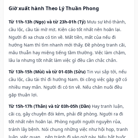
Giờ xuất hành Theo Lý Thuần Phong
Từ 11h-13h (Ngọ) và từ 23h-01h (Tý)
Mưu sự khó thành,
cầu lộc, cầu tài mờ mịt. Kiện cáo tốt nhất nên hoãn lại.
Người đi xa chưa có tin về. Mất tiền, mất của nếu đi
hướng Nam thì tìm nhanh mới thấy. Đề phòng tranh cãi,
mâu thuẫn hay miệng tiếng tầm thường. Việc làm chậm,
lâu la nhưng tốt nhất làm việc gì đều cần chắc chắn.
Từ 13h-15h (Mùi) và từ 01-03h (Sửu)
Tin vui sắp tới, nếu
cầu lộc, cầu tài thì đi hướng Nam. Đi công việc gặp gỡ có
nhiều may mắn. Người đi có tin về. Nếu chăn nuôi đều
gặp thuận lợi.
Từ 15h-17h (Thân) và từ 03h-05h (Dần)
Hay tranh luận,
cãi cọ, gây chuyện đói kém, phải đề phòng. Người ra đi
tốt nhất nên hoãn lại. Phòng người người nguyền rủa,
tránh lây bệnh. Nói chung những việc như hội họp, tranh
luận, việc quan,…nên tránh đi vào giờ này. Nếu bắt buộc