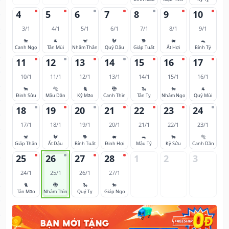
4
5
6
7
8
9
10
3/1
4/1
5/1
6/1
7/1
8/1
9/1
🐎
🐐
🐒
🐓
🐕
🐖
🐀
Canh Ngọ
Tân Mùi
Nhâm Thân
Quý Dậu
Giáp Tuất
Ất Hợi
Bính Tý
11
12
13
14
15
16
17
10/1
11/1
12/1
13/1
14/1
15/1
16/1
🐂
🐅
🐈
🐉
🐍
🐎
🐐
Đinh Sửu
Mậu Dần
Kỷ Mão
Canh Thìn
Tân Tỵ
Nhâm Ngọ
Quý Mùi
18
19
20
21
22
23
24
17/1
18/1
19/1
20/1
21/1
22/1
23/1
🐒
🐓
🐕
🐖
🐀
🐂
🐅
Giáp Thân
Ất Dậu
Bính Tuất
Đinh Hợi
Mậu Tý
Kỷ Sửu
Canh Dần
25
26
27
28
1
2
3
24/1
25/1
26/1
27/1
🐈
🐉
🐍
🐎
Tân Mão
Nhâm Thìn
Quý Tỵ
Giáp Ngọ