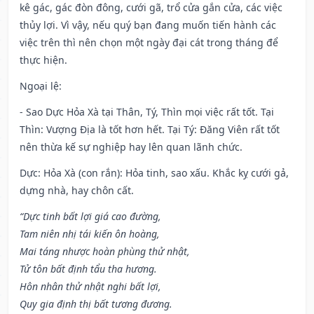
kê gác, gác đòn đông, cưới gã, trổ cửa gắn cửa, các việc
thủy lợi. Vì vậy, nếu quý bạn đang muốn tiến hành các
việc trên thì nên chọn một ngày đại cát trong tháng để
thực hiện.
Ngoại lệ
:
- Sao Dực Hỏa Xà tại Thân, Tý, Thìn mọi việc rất tốt. Tại
Thìn: Vượng Địa là tốt hơn hết. Tại Tý: Đăng Viên rất tốt
nên thừa kế sự nghiệp hay lên quan lãnh chức.
Dực: Hỏa Xà (con rắn): Hỏa tinh, sao xấu. Khắc kỵ cưới gả,
dựng nhà, hay chôn cất.
“Dực tinh bất lợi giá cao đường,
Tam niên nhị tái kiến ôn hoàng,
Mai táng nhược hoàn phùng thử nhật,
Tử tôn bất định tẩu tha hương.
Hôn nhân thử nhật nghi bất lợi,
Quy gia định thị bất tương đương.