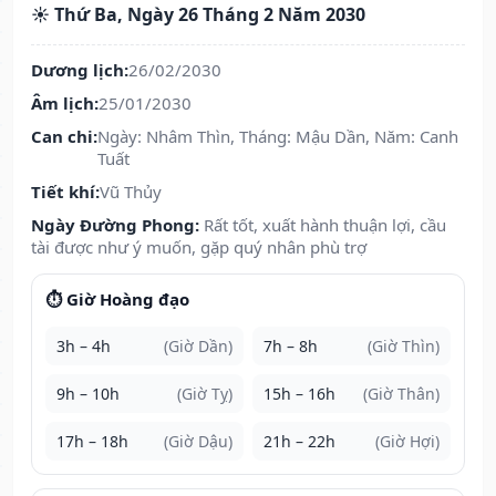
☀️ Thứ Ba, Ngày 26 Tháng 2 Năm 2030
Dương lịch:
26/02/2030
Âm lịch:
25/01/2030
Can chi:
Ngày: Nhâm Thìn, Tháng: Mậu Dần, Năm: Canh
Tuất
Tiết khí:
Vũ Thủy
Ngày Đường Phong:
Rất tốt, xuất hành thuận lợi, cầu
tài được như ý muốn, gặp quý nhân phù trợ
⏱️ Giờ Hoàng đạo
3h – 4h
(Giờ Dần)
7h – 8h
(Giờ Thìn)
9h – 10h
(Giờ Tỵ)
15h – 16h
(Giờ Thân)
17h – 18h
(Giờ Dậu)
21h – 22h
(Giờ Hợi)