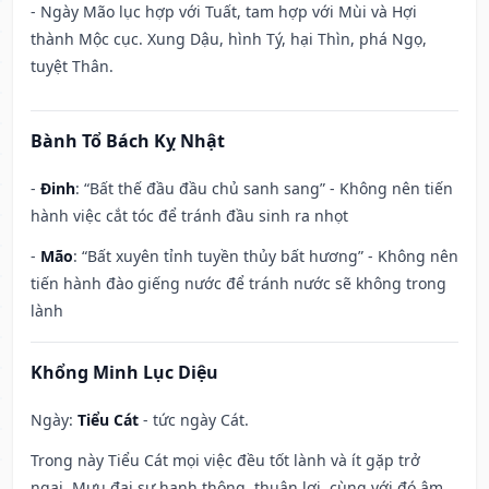
- Ngày Mão lục hợp với Tuất, tam hợp với Mùi và Hợi
thành Mộc cục. Xung Dậu, hình Tý, hại Thìn, phá Ngọ,
tuyệt Thân.
Bành Tổ Bách Kỵ Nhật
-
Đinh
: “Bất thế đầu đầu chủ sanh sang” - Không nên tiến
hành việc cắt tóc để tránh đầu sinh ra nhọt
-
Mão
: “Bất xuyên tỉnh tuyền thủy bất hương” - Không nên
tiến hành đào giếng nước để tránh nước sẽ không trong
lành
Khổng Minh Lục Diệu
Ngày:
Tiểu Cát
- tức ngày Cát.
Trong này Tiểu Cát mọi việc đều tốt lành và ít gặp trở
ngại. Mưu đại sự hanh thông, thuận lợi, cùng với đó âm