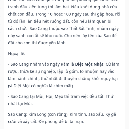
tranh đấu kiện tụng thì lâm bại. Nếu khởi dựng nhà cửa
chết con đầu. Trong 10 hoặc 100 ngày sau thì gặp họa, rồi
từ đó lần lần tiêu hết ruộng đất, còn nếu làm quan bị
cách chức. Sao Cang thuộc vào Thất Sát Tinh, nhằm ngày
này sanh con ắt sẽ khó nuôi. Cho nên lấy tên của Sao để
đặt cho con thì được yên lành.
Ngoại lệ
:
- Sao Cang nhằm vào ngày Rằm là
Diệt Một Nhật
: Cữ làm
rượu, thừa kế sự nghiệp, lập lò gốm, lò nhuộm hay vào
làm hành chính, thứ nhất đi thuyền chẳng khỏi nguy hại
(vì Diệt Một có nghĩa là chìm mất).
- Sao Cang tại Mùi, Hợi, Mẹo thì trăm việc đều tốt. Thứ
nhất tại Mùi.
Sao Cang: Kim Long (con rồng): Kim tinh, sao xấu. Kỵ gả
cưới và xây cất. Đề phòng dễ bị tai nạn.