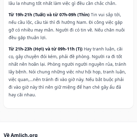
lâu la nhưng tốt nhất làm việc gì đều cần chắc chắn.
Từ 19h-21h (Tuất) và từ 07h-09h (Thìn)
Tin vui sắp tới,
nếu cầu lộc, cầu tài thì đi hướng Nam. Đi công việc gặp
gỡ có nhiều may mắn. Người đi có tin về. Nếu chăn nuôi
đều gặp thuận lợi.
Từ 21h-23h (Hợi) và từ 09h-11h (Tị)
Hay tranh luận, cãi
cọ, gây chuyện đói kém, phải đề phòng. Người ra đi tốt
nhất nên hoãn lại. Phòng người người nguyền rủa, tránh
lây bệnh. Nói chung những việc như hội họp, tranh luận,
việc quan,…nên tránh đi vào giờ này. Nếu bắt buộc phải
đi vào giờ này thì nên giữ miệng để hạn ché gây ẩu đả
hay cãi nhau.
Về Amlich.org