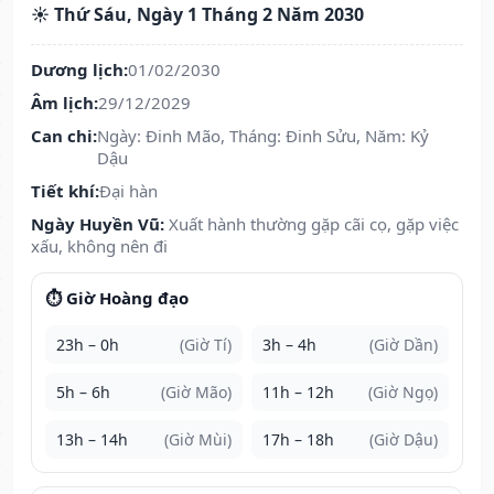
☀️ Thứ Sáu, Ngày 1 Tháng 2 Năm 2030
Dương lịch:
01/02/2030
Âm lịch:
29/12/2029
Can chi:
Ngày: Đinh Mão, Tháng: Đinh Sửu, Năm: Kỷ
Dậu
Tiết khí:
Đại hàn
Ngày Huyền Vũ:
Xuất hành thường gặp cãi cọ, gặp việc
xấu, không nên đi
⏱️ Giờ Hoàng đạo
23h – 0h
(Giờ Tí)
3h – 4h
(Giờ Dần)
5h – 6h
(Giờ Mão)
11h – 12h
(Giờ Ngọ)
13h – 14h
(Giờ Mùi)
17h – 18h
(Giờ Dậu)