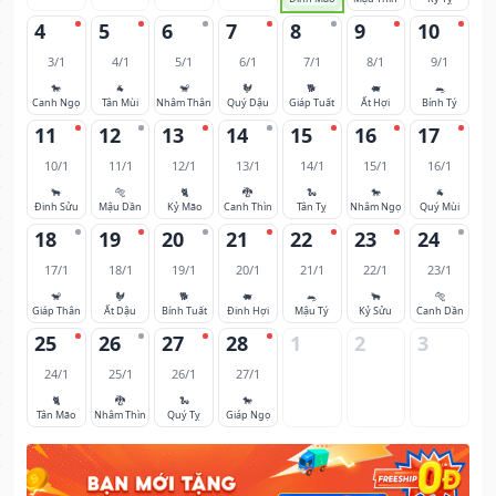
4
5
6
7
8
9
10
3/1
4/1
5/1
6/1
7/1
8/1
9/1
🐎
🐐
🐒
🐓
🐕
🐖
🐀
Canh Ngọ
Tân Mùi
Nhâm Thân
Quý Dậu
Giáp Tuất
Ất Hợi
Bính Tý
11
12
13
14
15
16
17
10/1
11/1
12/1
13/1
14/1
15/1
16/1
🐂
🐅
🐈
🐉
🐍
🐎
🐐
Đinh Sửu
Mậu Dần
Kỷ Mão
Canh Thìn
Tân Tỵ
Nhâm Ngọ
Quý Mùi
18
19
20
21
22
23
24
17/1
18/1
19/1
20/1
21/1
22/1
23/1
🐒
🐓
🐕
🐖
🐀
🐂
🐅
Giáp Thân
Ất Dậu
Bính Tuất
Đinh Hợi
Mậu Tý
Kỷ Sửu
Canh Dần
25
26
27
28
1
2
3
24/1
25/1
26/1
27/1
🐈
🐉
🐍
🐎
Tân Mão
Nhâm Thìn
Quý Tỵ
Giáp Ngọ