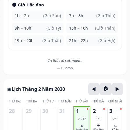
🌑 Giờ Hắc đạo
1h – 2h
(Giờ Sửu)
7h – 8h
(Giờ Thìn)
9h – 10h
(Giờ Tỵ)
15h – 16h
(Giờ Thân)
19h – 20h
(Giờ Tuất)
21h – 22h
(Giờ Hợi)
Tri thức là sức mạnh.
— F.Bacon
Lịch Tháng 2 Năm 2030
THỨ HAI
THỨ BA
THỨ TƯ
THỨ NĂM
THỨ SÁU
THỨ BẢY
CHỦ NHẬT
28
29
30
31
1
2
3
29/12
1/1
2/1
🐈
🐉
🐍
Đinh Mão
Mậu Thìn
Kỷ Tỵ