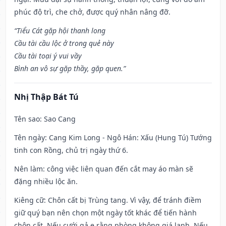
phúc độ trì, che chở, được quý nhân nâng đỡ.
“Tiểu Cát gặp hội thanh long
Cầu tài cầu lộc ở trong quẻ này
Cầu tài toại ý vui vầy
Bình an vô sự gặp thầy, gặp quen.”
Nhị Thập Bát Tú
Tên sao
: Sao Cang
Tên ngày
: Cang Kim Long - Ngô Hán: Xấu (Hung Tú) Tướng
tinh con Rồng, chủ trị ngày thứ 6.
Nên làm
: công việc liên quan đến cắt may áo màn sẽ
đặng nhiều lộc ăn.
Kiêng cữ
: Chôn cất bị Trùng tang. Vì vậy, để tránh điềm
giữ quý bạn nên chọn một ngày tốt khác để tiến hành
chôn cất. Nếu cưới gả e rằng phòng không giá lạnh. Nếu