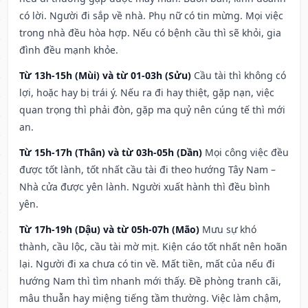
có lời. Người đi sắp về nhà. Phụ nữ có tin mừng. Mọi việc
trong nhà đều hòa hợp. Nếu có bệnh cầu thì sẽ khỏi, gia
đình đều mạnh khỏe.
Từ 13h-15h (Mùi) và từ 01-03h (Sửu)
Cầu tài thì không có
lợi, hoặc hay bị trái ý. Nếu ra đi hay thiệt, gặp nạn, việc
quan trọng thì phải đòn, gặp ma quỷ nên cúng tế thì mới
an.
Từ 15h-17h (Thân) và từ 03h-05h (Dần)
Mọi công việc đều
được tốt lành, tốt nhất cầu tài đi theo hướng Tây Nam –
Nhà cửa được yên lành. Người xuất hành thì đều bình
yên.
Từ 17h-19h (Dậu) và từ 05h-07h (Mão)
Mưu sự khó
thành, cầu lộc, cầu tài mờ mịt. Kiện cáo tốt nhất nên hoãn
lại. Người đi xa chưa có tin về. Mất tiền, mất của nếu đi
hướng Nam thì tìm nhanh mới thấy. Đề phòng tranh cãi,
mâu thuẫn hay miệng tiếng tầm thường. Việc làm chậm,