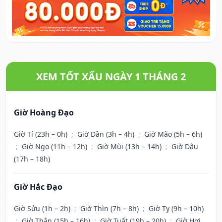
XEM TỐT XẤU NGÀY 1 THÁNG 2
Giờ Hoàng Đạo
Giờ Tí (23h – 0h)
;
Giờ Dần (3h – 4h)
;
Giờ Mão (5h – 6h)
;
Giờ Ngọ (11h – 12h)
;
Giờ Mùi (13h – 14h)
;
Giờ Dậu
(17h – 18h)
Giờ Hắc Đạo
Giờ Sửu (1h – 2h)
;
Giờ Thìn (7h – 8h)
;
Giờ Tỵ (9h – 10h)
;
Giờ Thân (15h – 16h)
;
Giờ Tuất (19h – 20h)
;
Giờ Hợi